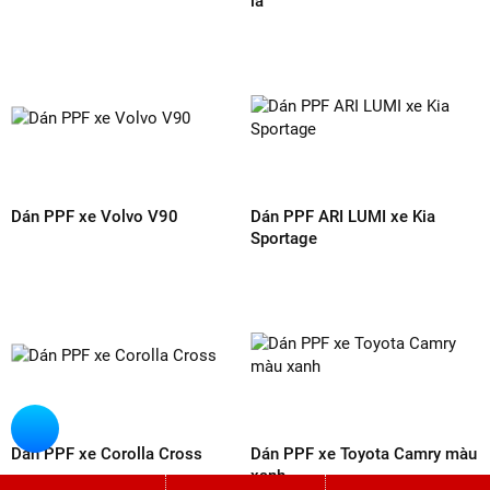
Chia sẻ :
BÌNH LUẬN SẢN PHẨM
GỬI ĐÁNH GIÁ