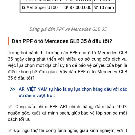
từ 25 triệu đồng, cung cấp nhiều lựa chọn để phù hợp với
ngân sách và yêu cầu cá nhân của khách hàng. Các trung
tâm dán phim chuyên nghiệp hiện nay cung cấp nhiều gói
dịch vụ khác nhau và chương trình khuyến mãi, giúp khách
hàng tối ưu hóa chi phí và đảm bảo chất lượng dịch vụ.
Dòng sản phẩm
Giá Tiền
Bảo hành
♻️ Standard T65MT
🔰 25.900.000
💯 3 năm
♻️ Standard T65
🔰 31.000.000
💯 5 năm
♻️ ARI - Pro U65
🔰 46.000.000
💯 6 năm
♻️ ARI Premium U75
🔰 67.000.000
💯 8 năm
♻️ ARI Super U100
🔰 87.000.000
💯 10 năm