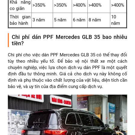
Thông số kỹ thuật của 5 dòng film PPF ARI cơ bản:
Standar
Standar
AR -
Thông số
PREMIUM
SUPER
T65MT
T65
PRO
Chất liệu
TPU
TPU
TPU
TPU
TPU
Độ dày
8Mil
8Mil
9 Mil
9Mil
8.5Mil
Mức độ
chống
Cao
Cao
Cao
Cao
Cao
trầy
Khả năng
>350%
>350%
>400%
>400%
>400%
co giãn
Thời gian
10
3 năm
5 năm
6 năm
8 năm
bảo hành
năm
Chi phí dán PPF Mercedes GLB 35 bao nhiêu
tiền?
Chi phí cho việc dán PPF Mercedes GLB 35 có thể thay đổi
tùy theo nhiều yếu tố. Để bảo vệ nội thất xe một cách