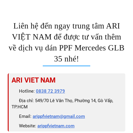
✅ Bảng giá minh bạch, cùng nhiều chương trình khuyến mãi
và ưu đãi đặc biệt, mang lại giá trị gia tăng cho khách hàng.
✅ Chính sách bảo hành dài hạn, từ 3 đến 8 năm, đảm bảo
quyền lợi và sự an tâm cho khách hàng sau khi dán PPF.