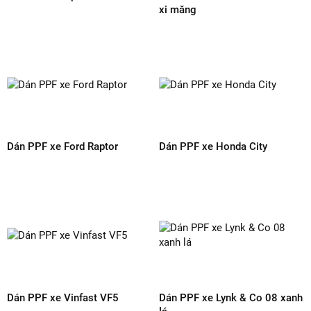
Liên hệ đến ngay trung tâm ARI
VIỆT NAM để được tư vấn thêm
về dịch vụ dán PPF Mercedes GLB
35 nhé!
ARI VIET NAM
Hotline:
0838 72 3979
Địa chỉ: 549/70 Lê Văn Thọ, Phường 14, Gò Vấp,
TP.HCM
Email:
arippfvietnam@gmail.com
Website:
arippfvietnam.com