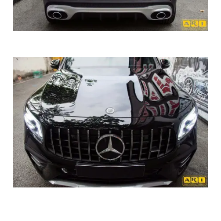
Dán PPF ô tô Mercedes GLB 35 ở đâu tốt?
Trong bối cảnh thị trường dán PPF cho ô tô Mercedes GLB
35 ngày càng phát triển với nhiều cơ sở cung cấp dịch vụ,
việc lựa chọn một địa chỉ uy tín để bảo vệ xế yêu của bạn là
điều không hề đơn giản. Vậy dán PPF ô tô Mercedes GLB
35 ở đâu tốt?
ARI VIỆT NAM tự hào là sự lựa chọn hàng đầu với các
ưu điểm vượt trội:
✅ Cung cấp phim PPF ARI chính hãng, đảm bảo 100%
nguồn gốc, xuất xứ minh bạch, giúp bảo vệ lớp sơn xe một
cách tối ưu.
✅ Đội ngũ thợ thi công lành nghề, giàu kinh nghiệm, với ít
nhất 2 năm trong nghề, cam kết mang lại dịch vụ dán PPF
chất lượng cao.
✅ Dịch vụ tư vấn chuyên nghiệp, giúp khách hàng hiểu rõ về
các sản phẩm và chọn lựa gói dán PPF phù hợp với nhu cầu
cá nhân.