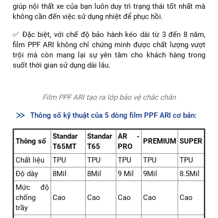
vững cho xe của bạn:
✅ Với độ dày từ 8 đến 9 mil, film PPF ARI không những tạo
ra một lớp bảo vệ chắc chắn mà còn giúp giảm thiểu hư hại
do va chạm và trầy xước, giữ cho nội thất xe luôn trông như
mới và sang trọng.
Film PPF ARI là sự lựa chọn hoàn hảo
✅ Sản phẩm này được sản xuất từ chất liệu TPU cao cấp,
tích hợp công nghệ tự phục hồi vết xước nhỏ hơn 0,013mm,
giúp nội thất xe của bạn luôn duy trì trạng thái tốt nhất mà
không cần đến việc sử dụng nhiệt để phục hồi.
✅ Đặc biệt, với chế độ bảo hành kéo dài từ 3 đến 8 năm,
film PPF ARI không chỉ chứng minh được chất lượng vượt
trội mà còn mang lại sự yên tâm cho khách hàng trong
suốt thời gian sử dụng dài lâu.
Film PPF ARI tạo ra lớp bảo vệ chắc chắn