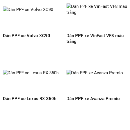
Liên hệ ngay từ bây giờ để được tư
vấn dán PPF xe Kia Carnival!