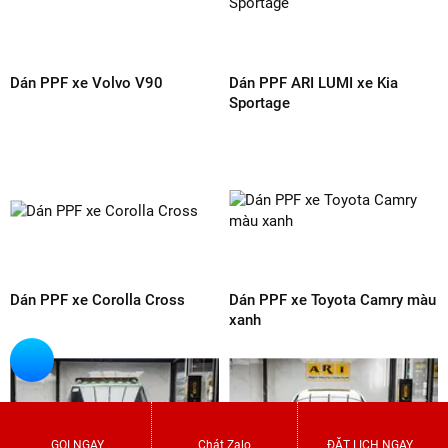
Dán PPF xe Skoda Kushaq
Dán PPF xe Vinfast VF6 màu
đỏ
Dán PPF xe Xpander
Dán PPF xe VinFast VF7 xám
xi măng
GỌI NGAY
Chát Zalo
ĐẶT LỊCH NGAY