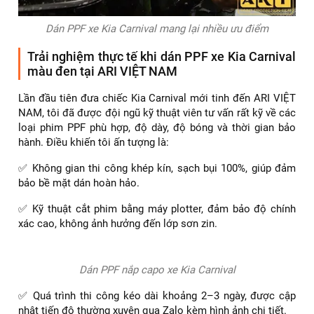
Dán PPF xe Kia Carnival mang lại nhiều ưu điểm
Trải nghiệm thực tế khi dán PPF xe Kia Carnival
màu đen tại ARI VIỆT NAM
Lần đầu tiên đưa chiếc Kia Carnival mới tinh đến ARI VIỆT
NAM, tôi đã được đội ngũ kỹ thuật viên tư vấn rất kỹ về các
loại phim PPF phù hợp, độ dày, độ bóng và thời gian bảo
hành. Điều khiến tôi ấn tượng là:
✅ Không gian thi công khép kín, sạch bụi 100%, giúp đảm
bảo bề mặt dán hoàn hảo.
✅ Kỹ thuật cắt phim bằng máy plotter, đảm bảo độ chính
xác cao, không ảnh hưởng đến lớp sơn zin.
Dán PPF nắp capo xe Kia Carnival
✅ Quá trình thi công kéo dài khoảng 2–3 ngày, được cập
nhật tiến độ thường xuyên qua Zalo kèm hình ảnh chi tiết.