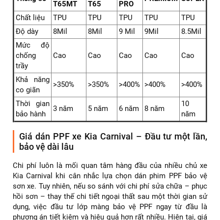
✅ Chính sách bảo hành dao động trong khoảng từ 3 - 10
năm, đảm bảo quyền lợi của quý khách hàng.
✅ Chi phí dán PPF xe Kia Carnival màu đen cạnh tranh so
với thị trường chung.
Dán PPF xe Kia Carnival giá tốt nhất
Thông số kỹ thuật của 5 dòng film PPF ARI cơ bản: