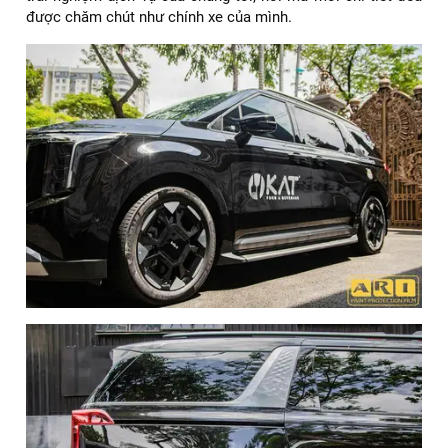
Tham khảo thêm:
Dán PPF xe Hyundai Santafe màu
đỏ thương hiệu ARI. Giá tốt nhất
Những lưu ý khi dán PPF xe Kia Carnival màu
đen
Khi tiến hành dán PPF xe Kia Carnival màu đen, quý khách
hàng cần lưu ý đến những vấn đề sau đây:
Không nên rửa xe trong 5–7 ngày đầu sau khi dán.
Không để nước mưa hoặc bụi bẩn bám quá lâu, dễ để
lại vết ố trên phim.
Sau 6 tháng nên vệ sinh và đánh bóng lại lớp phim PPF,
giúp duy trì độ bóng và độ trong.
Đối với một chiếc MPV cao cấp như Kia Carnival màu đen,
việc đầu tư dán PPF xe Kia Carnival màu đen không chỉ là
bảo vệ ngoại thất, mà còn là cách thể hiện sự trân trọng với
tài sản và niềm tự hào khi sở hữu chiếc xe đáng giá.
Tại ARI VIỆT NAM, bạn không chỉ dán PPF – bạn được trao