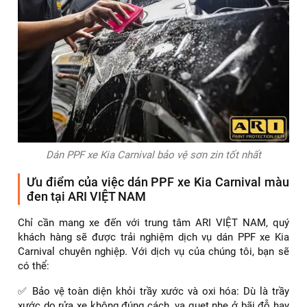
Dán PPF xe Kia Carnival bảo vệ sơn zin tốt nhất
Ưu điểm của việc dán PPF xe Kia Carnival màu
đen tại ARI VIỆT NAM
Chỉ cần mang xe đến với trung tâm ARI VIỆT NAM, quý
khách hàng sẽ được trải nghiệm dịch vụ dán PPF xe Kia
Carnival chuyên nghiệp. Với dịch vụ của chúng tôi, bạn sẽ
có thể:
✅ Bảo vệ toàn diện khỏi trầy xước và oxi hóa: Dù là trầy
xước do rửa xe không đúng cách, va quẹt nhẹ ở bãi đỗ hay