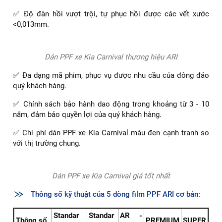
chiếc Kia Carnival
Với quá trình nghiên cứu kỹ lưỡng, ngay từ khi được tung ra
thị trường dòng phim PPF ARI đã được đánh giá rất cao. Và
thực tế cho thấy, đây chính là phương án hoàn hảo để bạn
có thể chăm sóc và ngăn chặn những ảnh hưởng xấu đến
xe.
Cụ thể:
✅ Film PPF có cấu tạo bề mặt dày dặn, thông số dao động
trong khoảng từ 8 - 9mil.
✅ Độ đàn hồi vượt trội, tự phục hồi được các vết xước
<0,013mm.
Dán PPF xe Kia Carnival thương hiệu ARI
✅ Đa dạng mã phim, phục vụ được nhu cầu của đông đảo
quý khách hàng.