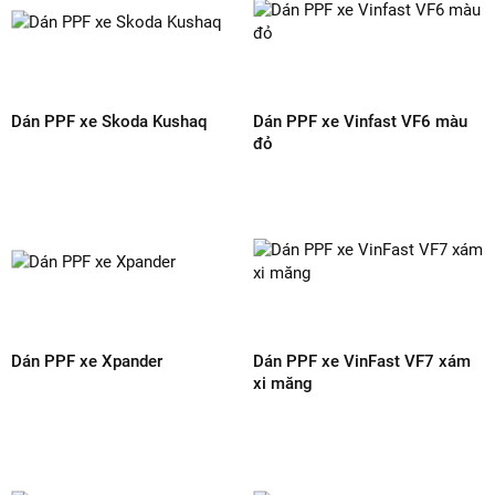
Chia sẻ :
BÌNH LUẬN SẢN PHẨM
GỬI ĐÁNH GIÁ