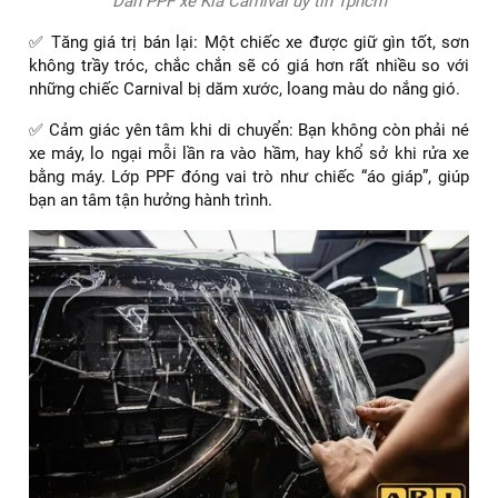
Dán PPF xe Kia Carnival uy tín Tphcm
✅ Tăng giá trị bán lại: Một chiếc xe được giữ gìn tốt, sơn
không trầy tróc, chắc chắn sẽ có giá hơn rất nhiều so với
những chiếc Carnival bị dăm xước, loang màu do nắng gió.
✅ Cảm giác yên tâm khi di chuyển: Bạn không còn phải né
xe máy, lo ngại mỗi lần ra vào hầm, hay khổ sở khi rửa xe
bằng máy. Lớp PPF đóng vai trò như chiếc “áo giáp”, giúp
bạn an tâm tận hưởng hành trình.