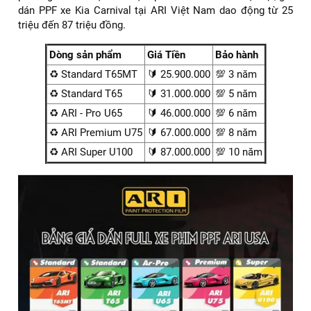
Standar
Standar
AR -
Thông số
PREMIUM
SUPER
T65MT
T65
PRO
Chất liệu
TPU
TPU
TPU
TPU
TPU
Độ dày
8Mil
8Mil
9 Mil
9Mil
8.5Mil
Mức độ
chống
Cao
Cao
Cao
Cao
Cao
trầy
Khả năng
>350%
>350%
>400%
>400%
>400%
co giãn
Thời gian
10
3 năm
5 năm
6 năm
8 năm
bảo hành
năm
Giá dán PPF xe Kia Carnival – Đầu tư một lần,
bảo vệ dài lâu
Chi phí luôn là mối quan tâm hàng đầu của nhiều chủ xe
Kia Carnival khi cân nhắc lựa chọn dán phim PPF bảo vệ
sơn xe. Tuy nhiên, nếu so sánh với chi phí sửa chữa – phục
hồi sơn – thay thế chi tiết ngoại thất sau một thời gian sử