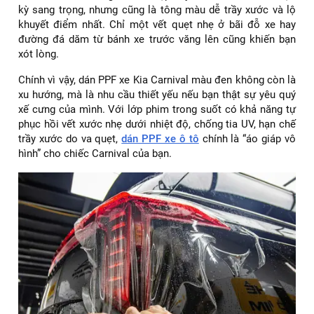
kỳ sang trọng, nhưng cũng là tông màu dễ trầy xước và lộ
khuyết điểm nhất. Chỉ một vết quẹt nhẹ ở bãi đỗ xe hay
đường đá dăm từ bánh xe trước văng lên cũng khiến bạn
xót lòng.
Chính vì vậy, dán PPF xe Kia Carnival màu đen không còn là
xu hướng, mà là nhu cầu thiết yếu nếu bạn thật sự yêu quý
xế cưng của mình. Với lớp phim trong suốt có khả năng tự
phục hồi vết xước nhẹ dưới nhiệt độ, chống tia UV, hạn chế
trầy xước do va quẹt,
dán PPF xe ô tô
chính là “áo giáp vô
hình” cho chiếc Carnival của bạn.