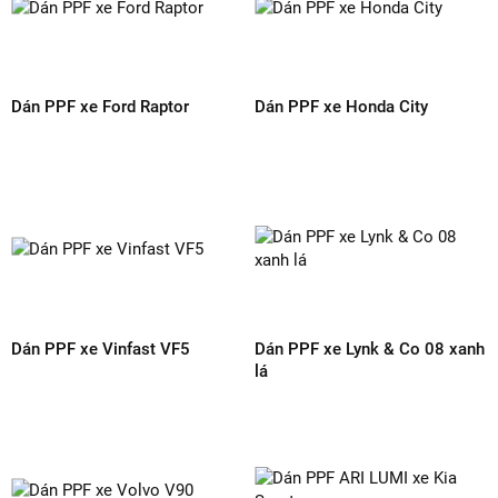
SẢN PHẨM CÙNG LOẠI
Dán PPF xe Volvo XC90
Dán PPF xe VinFast VF8 màu
trắng
Dán PPF xe Lexus RX 350h
Dán PPF xe Avanza Premio