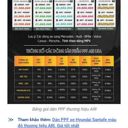
dụng, việc đầu tư lớp màng bảo vệ PPF ngay từ đầu là
phương án tiết kiệm và hiệu quả hơn rất nhiều. Hiện tại, giá
dán PPF xe Kia Carnival tại ARI Việt Nam dao động từ 25
triệu đến 87 triệu đồng.
Dòng sản phẩm
Giá Tiền
Bảo hành
♻️ Standard T65MT
🔰 25.900.000
💯 3 năm
♻️ Standard T65
🔰 31.000.000
💯 5 năm
♻️ ARI - Pro U65
🔰 46.000.000
💯 6 năm
♻️ ARI Premium U75
🔰 67.000.000
💯 8 năm
♻️ ARI Super U100
🔰 87.000.000
💯 10 năm