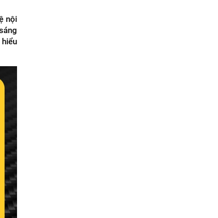
ệ nội
 sáng
 hiểu