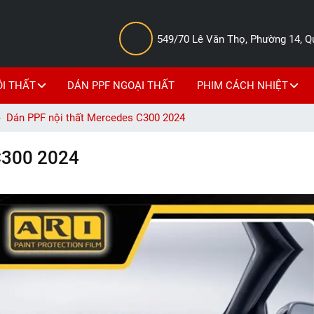
549/70 Lê Văn Thọ, Phường 14, 
ỘI THẤT
DÁN PPF NGOẠI THẤT
PHIM CÁCH NHIỆT
Dán PPF nội thất Mercedes C300 2024
C300 2024