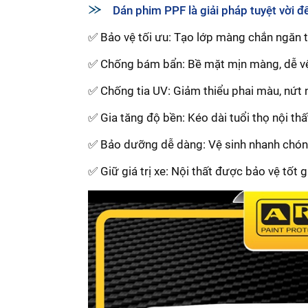
Dán phim PPF là giải pháp tuyệt vời để
✅ Bảo vệ tối ưu: Tạo lớp màng chắn ngăn t
✅ Chống bám bẩn: Bề mặt mịn màng, dễ vệ
✅ Chống tia UV: Giảm thiểu phai màu, nứt 
✅ Gia tăng độ bền: Kéo dài tuổi thọ nội thấ
✅ Bảo dưỡng dễ dàng: Vệ sinh nhanh chóng,
✅ Giữ giá trị xe: Nội thất được bảo vệ tốt gi