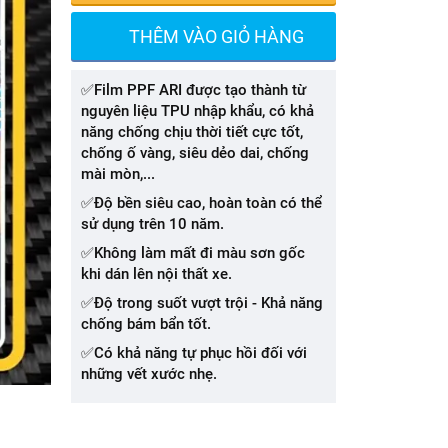
THÊM VÀO GIỎ HÀNG
✅Film PPF ARI được tạo thành từ
nguyên liệu TPU nhập khẩu, có khả
năng chống chịu thời tiết cực tốt,
chống ố vàng, siêu dẻo dai, chống
mài mòn,...
✅Độ bền siêu cao, hoàn toàn có thể
sử dụng trên 10 năm.
✅Không làm mất đi màu sơn gốc
khi dán lên nội thất xe.
✅Độ trong suốt vượt trội - Khả năng
chống bám bẩn tốt.
✅Có khả năng tự phục hồi đối với
những vết xước nhẹ.