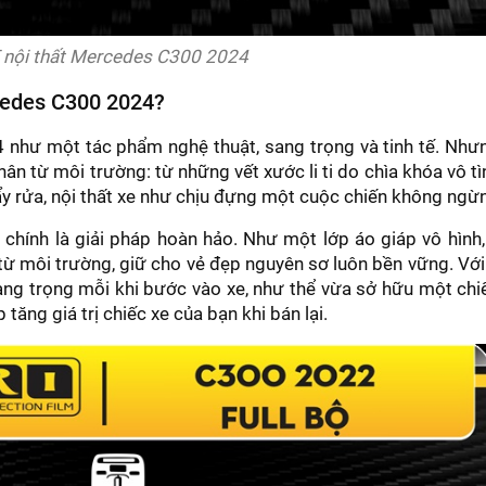
 nội thất Mercedes C300 2024
cedes C300 2024?
như một tác phẩm nghệ thuật, sang trọng và tinh tế. Như
ân từ môi trường: từ những vết xước li ti do chìa khóa vô tì
y rửa, nội thất xe như chịu đựng một cuộc chiến không ngừ
 chính là giải pháp hoàn hảo. Như một lớp áo giáp vô hình
từ môi trường, giữ cho vẻ đẹp nguyên sơ luôn bền vững. Với
ng trọng mỗi khi bước vào xe, như thể vừa sở hữu một chi
tăng giá trị chiếc xe của bạn khi bán lại.