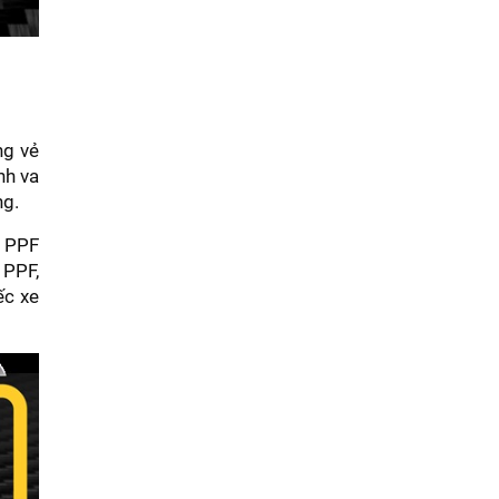
ng vẻ
nh va
ng.
, PPF
 PPF,
ếc xe