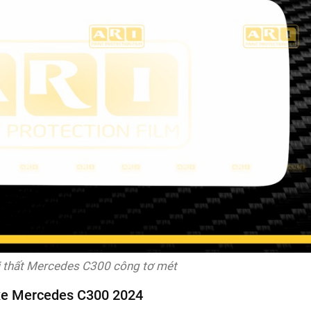
 thất Mercedes C300 công tơ mét
t xe Mercedes C300 2024