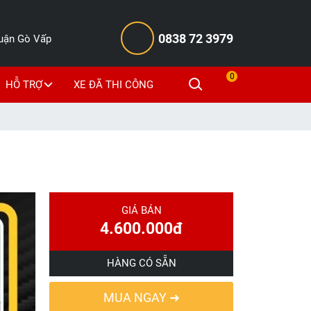
0838 72 3979
Quận Gò Vấp
0
HỖ TRỢ
XE ĐÃ THI CÔNG
GIÁ BÁN
4.600.000đ
HÀNG CÓ SẴN
MUA NGAY ➜