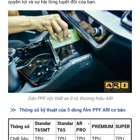
quyền lợi và sự hài lòng tuyệt đối của bạn.
Dán PPF nội thất xe ô tô thương hiệu ARI
Thông số kỹ thuật của 5 dòng film PPF ARI cơ bản:
Standar
Standar
AR -
Thông số
PREMIUM
SUPER
T65MT
T65
PRO
Chất liệu
TPU
TPU
TPU
TPU
TPU