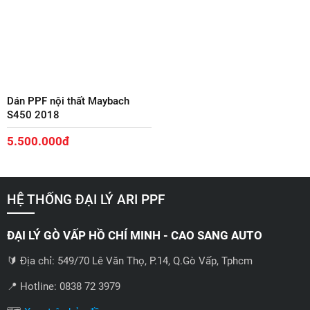
Dán PPF nội thất Maybach
S450 2018
5.500.000đ
HỆ THỐNG ĐẠI LÝ ARI PPF
ĐẠI LÝ GÒ VẤP HỒ CHÍ MINH - CAO SANG AUTO
🔰 Địa chỉ: 549/70 Lê Văn Thọ, P.14, Q.Gò Vấp, Tphcm
📍 Hotline: 0838 72 3979