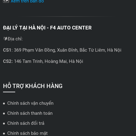
🗺️
Xem trên bản đồ
ĐẠI LÝ TẠI HÀ NỘI - F4 AUTO CENTER
🔰Địa chỉ:
CS1
: 369 Phạm Văn Đồng, Xuân Đỉnh, Bắc Từ Liêm, Hà Nội
CS2:
146 Tam Trinh, Hoàng Mai, Hà Nội
📍 Hotline: 0858723888
🗺️
Xem trên bản đồ
HỖ TRỢ KHÁCH HÀNG
Chính sách vận chuyển
ĐẠI LÝ QUẬN 2 HCM - HẢI TRIỀU AUTO
Chính sách thanh toán
🔰 Địa chỉ: 78-80 Vũ Tông Phan, P.An Phú, TP Thủ Đức, TP HCM
Chính sách đổi trả
📍 Hotline: 0938584113
Chính sách bảo mật