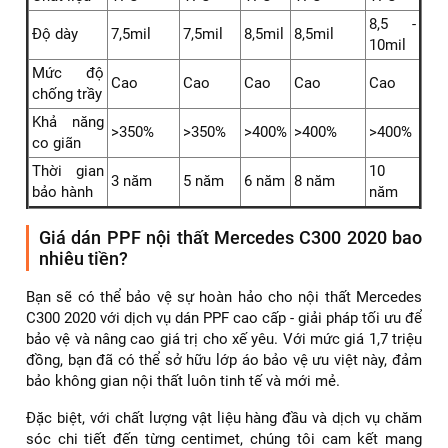
8,5 -
Độ dày
7,5mil
7,5mil
8,5mil
8,5mil
10mil
Mức độ
Cao
Cao
Cao
Cao
Cao
chống trầy
Khả năng
>350%
>350%
>400%
>400%
>400%
co giãn
Thời gian
10
3 năm
5 năm
6 năm
8 năm
bảo hành
năm
Giá dán PPF nội thất Mercedes C300 2020 bao
nhiêu tiền?
Bạn sẽ có thể bảo vệ sự hoàn hảo cho nội thất Mercedes
C300 2020 với dịch vụ dán PPF cao cấp - giải pháp tối ưu để
bảo vệ và nâng cao giá trị cho xế yêu. Với mức giá 1,7 triệu
đồng, bạn đã có thể sở hữu lớp áo bảo vệ ưu việt này, đảm
bảo không gian nội thất luôn tinh tế và mới mẻ.
Đặc biệt, với chất lượng vật liệu hàng đầu và dịch vụ chăm
sóc chi tiết đến từng centimet, chúng tôi cam kết mang