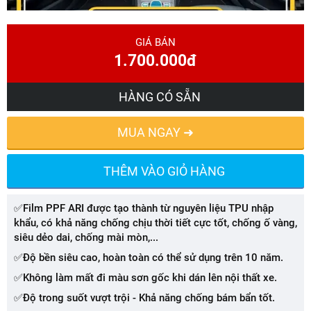
GIÁ BÁN
1.700.000đ
HÀNG CÓ SẴN
MUA NGAY ➜
THÊM VÀO GIỎ HÀNG
✅Film PPF ARI được tạo thành từ nguyên liệu TPU nhập
khẩu, có khả năng chống chịu thời tiết cực tốt, chống ố vàng,
siêu dẻo dai, chống mài mòn,...
✅Độ bền siêu cao, hoàn toàn có thể sử dụng trên 10 năm.
✅Không làm mất đi màu sơn gốc khi dán lên nội thất xe.
✅Độ trong suốt vượt trội - Khả năng chống bám bẩn tốt.