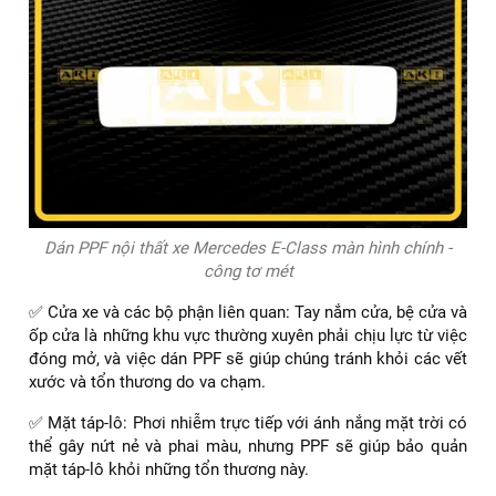
Dán PPF nội thất xe Mercedes E-Class màn hình chính -
công tơ mét
✅ Cửa xe và các bộ phận liên quan: Tay nắm cửa, bệ cửa và
ốp cửa là những khu vực thường xuyên phải chịu lực từ việc
đóng mở, và việc dán PPF sẽ giúp chúng tránh khỏi các vết
xước và tổn thương do va chạm.
✅ Mặt táp-lô: Phơi nhiễm trực tiếp với ánh nắng mặt trời có
thể gây nứt nẻ và phai màu, nhưng PPF sẽ giúp bảo quản
mặt táp-lô khỏi những tổn thương này.