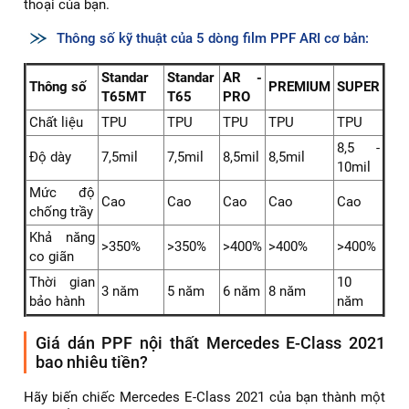
thoại của bạn.
Thông số kỹ thuật của 5 dòng film PPF ARI cơ bản:
Standar
Standar
AR -
Thông số
PREMIUM
SUPER
T65MT
T65
PRO
Chất liệu
TPU
TPU
TPU
TPU
TPU
8,5 -
Độ dày
7,5mil
7,5mil
8,5mil
8,5mil
10mil
Mức độ
Cao
Cao
Cao
Cao
Cao
chống trầy
Khả năng
>350%
>350%
>400%
>400%
>400%
co giãn
Thời gian
10
3 năm
5 năm
6 năm
8 năm
bảo hành
năm
Giá dán PPF nội thất Mercedes E-Class 2021
bao nhiêu tiền?
Hãy biến chiếc Mercedes E-Class 2021 của bạn thành một