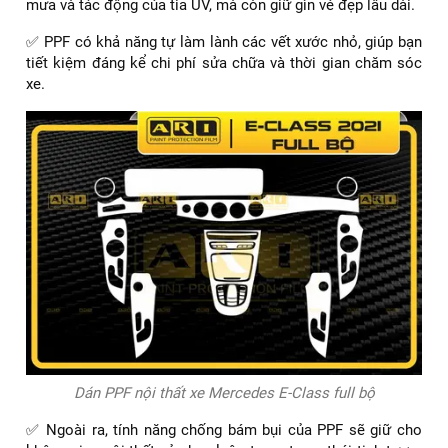
mưa và tác động của tia UV, mà còn giữ gìn vẻ đẹp lâu dài.
✅ PPF có khả năng tự làm lành các vết xước nhỏ, giúp bạn
tiết kiệm đáng kể chi phí sửa chữa và thời gian chăm sóc
xe.
Dán PPF nội thất xe Mercedes E-Class full bộ
✅ Ngoài ra, tính năng chống bám bụi của PPF sẽ giữ cho