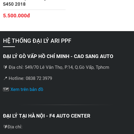
S450 2018
5.500.000đ
HỆ THỐNG ĐẠI LÝ ARI PPF
ĐẠI LÝ GÒ VẤP HỒ CHÍ MINH - CAO SANG AUTO
🔰 Địa chỉ: 549/70 Lê Văn Thọ, P.14, Q.Gò Vấp, Tphcm
📍 Hotline: 0838 72 3979
🗺️
Xem trên bản đồ
ĐẠI LÝ TẠI HÀ NỘI - F4 AUTO CENTER
🔰Địa chỉ: