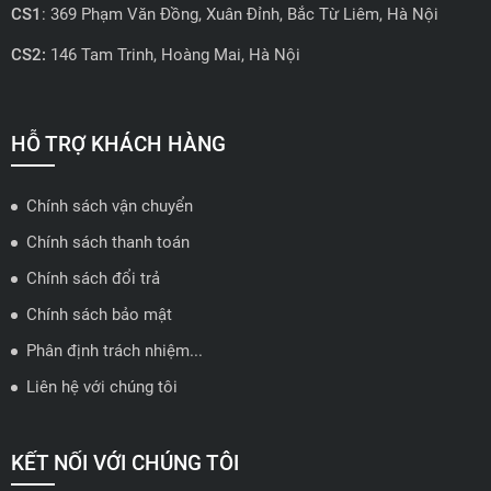
CS1
: 369 Phạm Văn Đồng, Xuân Đỉnh, Bắc Từ Liêm, Hà Nội
CS2:
146 Tam Trinh, Hoàng Mai, Hà Nội
📍 Hotline: 0858723888
🗺️
Xem trên bản đồ
HỖ TRỢ KHÁCH HÀNG
Chính sách vận chuyển
ĐẠI LÝ QUẬN 2 HCM - HẢI TRIỀU AUTO
Chính sách thanh toán
🔰 Địa chỉ: 78-80 Vũ Tông Phan, P.An Phú, TP Thủ Đức, TP HCM
Chính sách đổi trả
📍 Hotline: 0938584113
Chính sách bảo mật
Phân định trách nhiệm...
🗺️
Xem trên bản đồ
Liên hệ với chúng tôi
ĐẠI LÝ THỦ ĐỨC - TB AUTO
KẾT NỐI VỚI CHÚNG TÔI
🔰 Địa chỉ: 482 Đ. Lê Văn Việt, Tăng Nhơn Phú A, Thủ Đức,