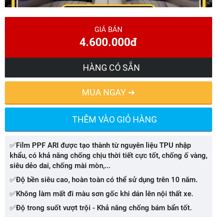
GIÁ BÁN
4.600.000đ
HÀNG CÓ SẴN
MUA NGAY ➜
THÊM VÀO GIỎ HÀNG
✅Film PPF ARI được tạo thành từ nguyên liệu TPU nhập
khẩu, có khả năng chống chịu thời tiết cực tốt, chống ố vàng,
siêu dẻo dai, chống mài mòn,...
✅Độ bền siêu cao, hoàn toàn có thể sử dụng trên 10 năm.
✅Không làm mất đi màu sơn gốc khi dán lên nội thất xe.
✅Độ trong suốt vượt trội - Khả năng chống bám bẩn tốt.