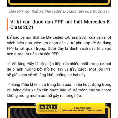
Dán PPF nội thất xe Mercedes E-Class tapi cửa trước sau
Vị trí cần được dán PPF nội thất Mercedes E-
Class 2021
Để bảo vệ nội thất xe Mercedes E-Class 2021 của bạn một
cách hiệu quả, việc lựa chọn các vị trí phù hợp để áp dụng
PPF là rất quan trọng. Dưới đây là danh sách các khu vực
nên được ưu tiên khi dán PPF:
✅ Vô lăng: Đây là bộ phận tiếp xúc nhiều nhất trong xe, nơi
dễ bị ảnh hưởng bởi mồ hôi tay và trầy xước. Một lớp PPF
sẽ giúp bảo vệ vô lăng khỏi những hư hại này.
✅ Bảng điều khiển: Là trung tâm của nhiều hoạt động trong
xe, bảng điều khiển cần được bảo vệ để tránh các va chạm
không mong muốn có thể gây ra hỏng hóc.