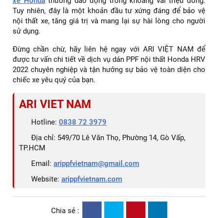
thể khác nhau tùy thuộc vào các yếu tố sau:
✅ Loại phim PPF: Các loại phim có chất lượng và độ bền
khác nhau sẽ có giá khác nhau.
✅ Diện tích dán: Chi phí sẽ thay đổi tùy theo số lượng và
kích thước các chi tiết nội thất cần dán.
✅ Đơn vị thi công: Mỗi trung tâm dịch vụ sẽ có mức giá và
chính sách khác nhau.
Nhìn chung, chi phí
dán PPF nội thất dòng
xe Honda
thường dao động trong khoảng vài triệu đồng.
Tuy nhiên, đây là một khoản đầu tư xứng đáng để bảo vệ
nội thất xe, tăng giá trị và mang lại sự hài lòng cho người
sử dụng.
Đừng chần chừ, hãy liên hệ ngay với ARI VIỆT NAM để
được tư vấn chi tiết về dịch vụ dán PPF nội thất Honda HRV
2022 chuyên nghiệp và tận hưởng sự bảo vệ toàn diện cho
chiếc xe yêu quý của bạn.