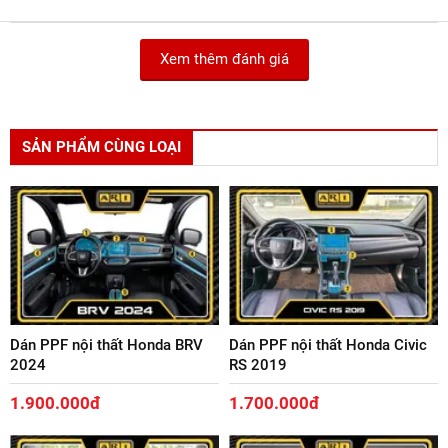
GỬI ĐÁNH GIÁ
Điểm trung bình
5/5
2 đánh giá
Xem thêm đánh giá
SẢN PHẨM CÙNG LOẠI