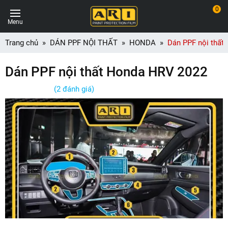
0
Menu
Trang chủ
DÁN PPF NỘI THẤT
HONDA
Dán PPF nội thất
Dán PPF nội thất Honda HRV 2022
(2 đánh giá)