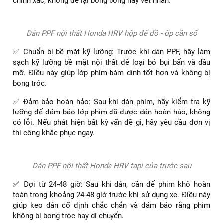
PPF nội thất xe Honda HRV 2022 một cách hiệu quả và bền
đẹp:
✅ Ưu tiên loại phim cao cấp: Hãy chọn loại phim có khả
năng chống xước, chống tia UV và khả năng tự phục hồi.
Những loại phim này không chỉ bảo vệ nội thất xe mà còn
giữ cho xe luôn mới mẻ và sáng bóng.
✅ Đảm bảo thi công chuyên nghiệp: Việc quan trọng cần
làm là xác định dán PPF nội thất ô tô ở đâu tốt, chọn các
đơn vị thi công có kinh nghiệm và uy tín. Đội ngũ kỹ thuật
viên chuyên nghiệp sẽ đảm bảo quá trình dán phim diễn ra
chính xác, không để lại bong bóng hay vết nhăn.
Dán PPF nội thất Honda HRV hộp để đồ - ốp cần số
✅ Chuẩn bị bề mặt kỹ lưỡng: Trước khi dán PPF, hãy làm
sạch kỹ lưỡng bề mặt nội thất để loại bỏ bụi bẩn và dầu
mỡ. Điều này giúp lớp phim bám dính tốt hơn và không bị
bong tróc.
✅ Đảm bảo hoàn hảo: Sau khi dán phim, hãy kiểm tra kỹ