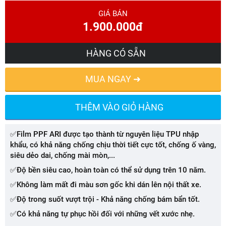
GIÁ BÁN
1.900.000đ
HÀNG CÓ SẴN
MUA NGAY ➜
THÊM VÀO GIỎ HÀNG
✅Film PPF ARI được tạo thành từ nguyên liệu TPU nhập
khẩu, có khả năng chống chịu thời tiết cực tốt, chống ố vàng,
siêu dẻo dai, chống mài mòn,...
✅Độ bền siêu cao, hoàn toàn có thể sử dụng trên 10 năm.
✅Không làm mất đi màu sơn gốc khi dán lên nội thất xe.
✅Độ trong suốt vượt trội - Khả năng chống bám bẩn tốt.
✅Có khả năng tự phục hồi đối với những vết xước nhẹ.