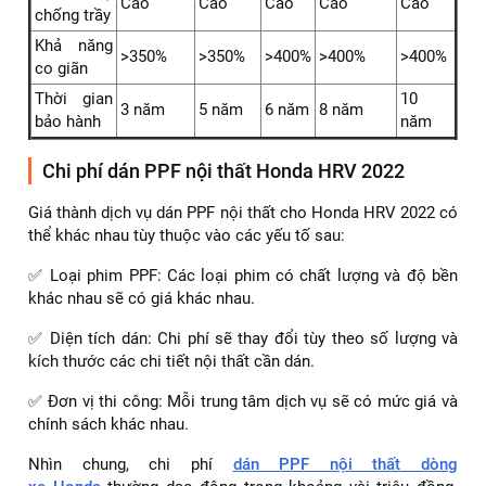
lượng và độ bền của sản phẩm, đảm bảo rằng bạn sẽ nhận
được sự hỗ trợ tốt nhất khi cần thiết.
Thông số kỹ thuật của 5 dòng film PPF ARI cơ bản:
Standar
Standar
AR -
Thông số
PREMIUM
SUPER
T65MT
T65
PRO
Chất liệu
TPU
TPU
TPU
TPU
TPU
8,5 -
Độ dày
7,5mil
7,5mil
8,5mil
8,5mil
10mil
Mức độ
Cao
Cao
Cao
Cao
Cao
chống trầy
Khả năng
>350%
>350%
>400%
>400%
>400%
co giãn
Thời gian
10
3 năm
5 năm
6 năm
8 năm
bảo hành
năm
Chi phí dán PPF nội thất Honda HRV 2022
Giá thành dịch vụ dán PPF nội thất cho Honda HRV 2022 có