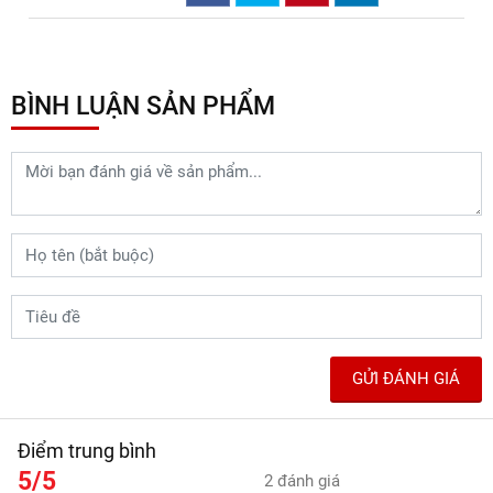
ARI VIET NAM
Hotline:
0838 72 3979
Địa chỉ: 549/70 Lê Văn Thọ, Phường 14, Gò Vấp,
TP.HCM
Email:
arippfvietnam@gmail.com
Website:
arippfvietnam.com
Chia sẻ :
BÌNH LUẬN SẢN PHẨM