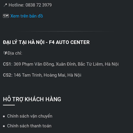
2019
1.900.000đ
HỆ THỐNG ĐẠI LÝ ARI PPF
ĐẠI LÝ GÒ VẤP HỒ CHÍ MINH - CAO SANG AUTO
🔰 Địa chỉ: 549/70 Lê Văn Thọ, P.14, Q.Gò Vấp, Tphcm
📍 Hotline: 0838 72 3979
🗺️
Xem trên bản đồ
ĐẠI LÝ TẠI HÀ NỘI - F4 AUTO CENTER
🔰Địa chỉ: