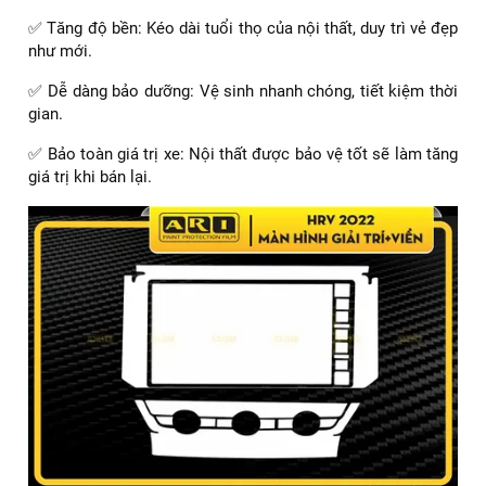
Dán PPF nội thất Honda HRV Full bộ
PPF – Giải pháp tối ưu cho nội thất xe:
✅ Bảo vệ tuyệt đối: Tạo lớp màng bảo vệ chống trầy xước
và va đập.
✅ Chống bám bẩn: Bề mặt nhẵn mịn giúp dễ dàng vệ sinh.
✅ Chống tia UV: Hạn chế phai màu và nứt nẻ do ánh nắng
mặt trời.
✅ Tăng độ bền: Kéo dài tuổi thọ của nội thất, duy trì vẻ đẹp
như mới.
✅ Dễ dàng bảo dưỡng: Vệ sinh nhanh chóng, tiết kiệm thời
gian.
✅ Bảo toàn giá trị xe: Nội thất được bảo vệ tốt sẽ làm tăng
giá trị khi bán lại.