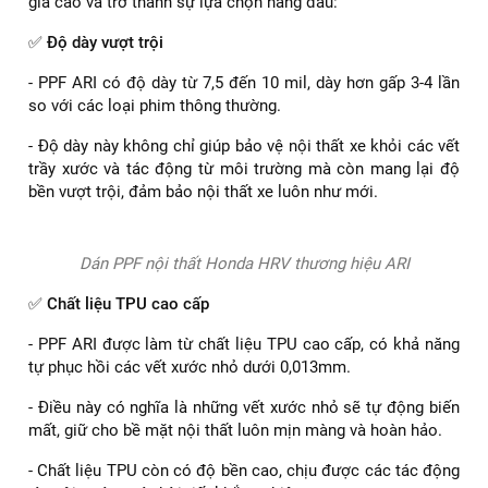
Dán PPF nội thất Honda HRV mang lại nhiều lợi ích
Tham khảo thêm bài viết:
Dán PPF nội thất Honda
Accord 2022
PPF ARI – Sự lựa chọn hàng đầu cho Honda
HRV 2022
Nếu bạn đang tìm kiếm giải pháp bảo vệ nội thất cho chiếc
Honda HRV 2022 của mình, PPF ARI chính là lựa chọn hoàn
hảo. Dưới đây là những lý do tại sao PPF ARI lại được đánh
giá cao và trở thành sự lựa chọn hàng đầu:
✅
Độ dày vượt trội
- PPF ARI có độ dày từ 7,5 đến 10 mil, dày hơn gấp 3-4 lần
so với các loại phim thông thường.
- Độ dày này không chỉ giúp bảo vệ nội thất xe khỏi các vết
trầy xước và tác động từ môi trường mà còn mang lại độ
bền vượt trội, đảm bảo nội thất xe luôn như mới.