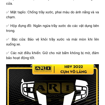
vật cứng.
✅ Bệ cần số: Ngăn ngừa hao mòn do tiếp xúc thường
xuyên.
✅ Bệ tì tay: Chống bám bẩn và trầy xước trong quá trình sử
dụng.
Dán PPF nội thất Honda HRV công tơ mét
✅ Ốp cửa: Bảo vệ khỏi trầy xước và va chạm khi đóng mở
cửa.
✅ Mặt taplo: Chống trầy xước, phai màu do ánh nắng và va
chạm.
✅ Hộp đựng đồ: Ngăn ngừa trầy xước do các vật dụng bên
trong.
✅ Bậc cửa: Bảo vệ khỏi trầy xước và mài mòn khi lên
xuống xe.