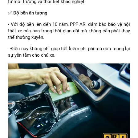
Dán PPF nội thất Honda HRV thương hiệu ARI
✅
Chất liệu TPU cao cấp
- PPF ARI được làm từ chất liệu TPU cao cấp, có khả năng
tự phục hồi các vết xước nhỏ dưới 0,013mm.
- Điều này có nghĩa là những vết xước nhỏ sẽ tự động biến
mất, giữ cho bề mặt nội thất luôn mịn màng và hoàn hảo.
- Chất liệu TPU còn có độ bền cao, chịu được các tác động
từ môi trường và thời tiết khắc nghiệt.
✅
Độ bền ấn tượng
- Với độ bền lên đến 10 năm, PPF ARI đảm bảo bảo vệ nội
thất xe của bạn trong thời gian dài mà không cần phải thay
thế thường xuyên.
- Điều này không chỉ giúp tiết kiệm chi phí mà còn mang lại
sự yên tâm cho chủ xe.