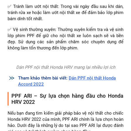
lưỡng để đảm bảo lớp phim đã được dán hoàn hảo, không
có lỗi. Nếu phát hiện bất kỳ vấn đề gì, hãy yêu cầu đơn vị
thi công khắc phục ngay.
Dán PPF nội thất Honda HRV tapi cửa trước sau
✅ Đợi từ 24-48 giờ: Sau khi dán, cần để phim khô hoàn
toàn trong khoảng 24-48 giờ trước khi sử dụng xe. Điều này
giúp keo dán cố định chắc chắn và đảm bảo rằng phim
không bị bong tróc hay di chuyển.
✅ Tránh làm ướt nội thất: Trong vài ngày đầu sau khi dán,
tránh rửa xe hoặc làm ướt nội thất xe để đảm bảo lớp phim
bám dính tốt nhất.
✅ Vệ sinh thường xuyên: Thường xuyên kiểm tra và vệ sinh
lớp phim PPF để giữ cho nội thất xe luôn sạch sẽ và bền
đẹp. Sử dụng các sản phẩm chăm sóc chuyên dụng để
không làm tổn thương đến lớp phim.