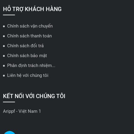
🗺️
Xem trên bản đồ
HỖ TRỢ KHÁCH HÀNG
Chính sách vận chuyển
ĐẠI LÝ QUẬN 2 HCM - HẢI TRIỀU AUTO
Chính sách thanh toán
🔰 Địa chỉ: 78-80 Vũ Tông Phan, P.An Phú, TP Thủ Đức, TP HCM
Chính sách đổi trả
📍 Hotline: 0938584113
Chính sách bảo mật
Phân định trách nhiệm...
🗺️
Xem trên bản đồ
Liên hệ với chúng tôi
ĐẠI LÝ THỦ ĐỨC - TB AUTO
KẾT NỐI VỚI CHÚNG TÔI
🔰 Địa chỉ: 482 Đ. Lê Văn Việt, Tăng Nhơn Phú A, Thủ Đức,
Thành phố Hồ Chí Minh
Arippf - Việt Nam 1
📍 Hotline: 0927 862 222
🗺️
Xem trên bản đồ