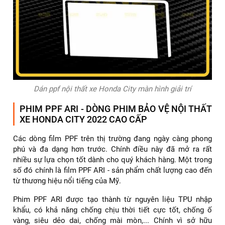
Dán ppf nội thất xe Honda City màn hình giải trí
PHIM PPF ARI - DÒNG PHIM BẢO VỆ NỘI THẤT
XE HONDA CITY 2022 CAO CẤP
Các dòng film PPF trên thị trường đang ngày càng phong
phú và đa dạng hơn trước. Chính điều này đã mở ra rất
nhiều sự lựa chọn tốt dành cho quý khách hàng. Một trong
số đó chính là film PPF ARI - sản phẩm chất lượng cao đến
từ thương hiệu nổi tiếng của Mỹ.
Phim PPF ARI được tạo thành từ nguyên liệu TPU nhập
khẩu, có khả năng chống chịu thời tiết cực tốt, chống ố
vàng, siêu dẻo dai, chống mài mòn,... Chính vì sở hữu