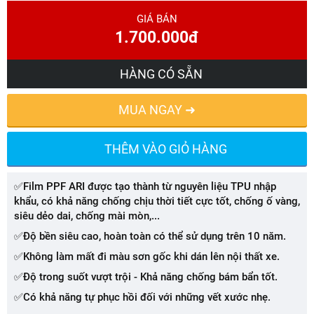
GIÁ BÁN
1.700.000đ
HÀNG CÓ SẴN
MUA NGAY ➜
THÊM VÀO GIỎ HÀNG
✅Film PPF ARI được tạo thành từ nguyên liệu TPU nhập
khẩu, có khả năng chống chịu thời tiết cực tốt, chống ố vàng,
siêu dẻo dai, chống mài mòn,...
✅Độ bền siêu cao, hoàn toàn có thể sử dụng trên 10 năm.
✅Không làm mất đi màu sơn gốc khi dán lên nội thất xe.
✅Độ trong suốt vượt trội - Khả năng chống bám bẩn tốt.
✅Có khả năng tự phục hồi đối với những vết xước nhẹ.