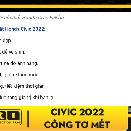
 nội thất Honda Civic Full bộ
hất Honda Civic 2022:
a đập.
dễ vệ sinh.
t nẻ do ánh nắng.
t, giữ xe luôn mới.
 tiết kiệm thời gian.
úp tăng giá trị khi bán lại.