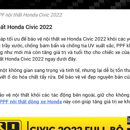
F nội thất Honda Civic 2022
hất Honda Civic 2022
háp tối ưu để bảo vệ nội thất xe Honda Civic 2022 khỏi các y
g trầy xước, chống bám bẩn và chống tia UV xuất sắc, PPF 
g như mới mà còn tăng giá trị và tuổi thọ cho chiếc xe của
ất Honda Civic 2022 ngay dưới đây.
ột không gian sang trọng và tinh tế, nhưng lại dễ bị tổn t
vết ố do hóa chất tẩy rửa. Để bảo vệ vẻ đẹp nguyên bản củ
o vệ nội thất khỏi các tác động bên ngoài, giữ cho không
PPF nội thất dòng xe Honda
này còn giúp tăng giá trị xe kh