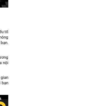
ếu tố
không
 bạn.
hương
a nội
 gian
i bạn