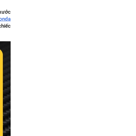
 xước
Honda
chiếc