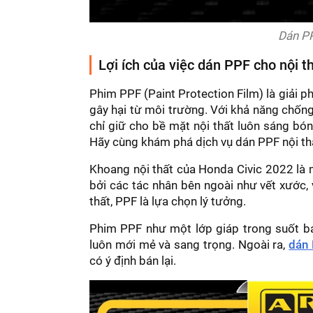
Dán PP
Lợi ích của việc dán PPF cho nội t
Phim PPF (Paint Protection Film) là giải p
gây hại từ môi trường. Với khả năng chốn
chỉ giữ cho bề mặt nội thất luôn sáng bón
Hãy cùng khám phá dịch vụ dán PPF nội th
Khoang nội thất của Honda Civic 2022 là m
bởi các tác nhân bên ngoài như vết xước, 
thất, PPF là lựa chọn lý tưởng.
Phim PPF như một lớp giáp trong suốt bả
luôn mới mẻ và sang trọng. Ngoài ra,
dán 
có ý định bán lại.