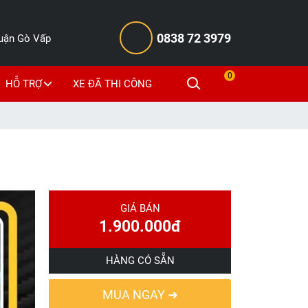
0838 72 3979
Quận Gò Vấp
0
HỖ TRỢ
XE ĐÃ THI CÔNG
GIÁ BÁN
1.900.000đ
HÀNG CÓ SẴN
MUA NGAY ➜