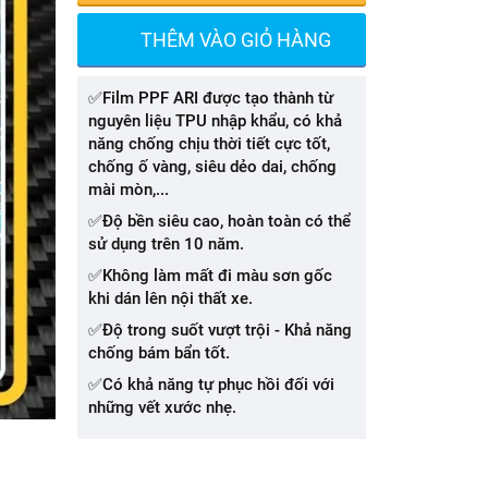
THÊM VÀO GIỎ HÀNG
✅Film PPF ARI được tạo thành từ
nguyên liệu TPU nhập khẩu, có khả
năng chống chịu thời tiết cực tốt,
chống ố vàng, siêu dẻo dai, chống
mài mòn,...
✅Độ bền siêu cao, hoàn toàn có thể
sử dụng trên 10 năm.
✅Không làm mất đi màu sơn gốc
khi dán lên nội thất xe.
✅Độ trong suốt vượt trội - Khả năng
chống bám bẩn tốt.
✅Có khả năng tự phục hồi đối với
những vết xước nhẹ.