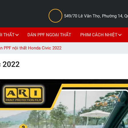
549/70 Lê Văn Thọ, Phường 14, 
ỘI THẤT
DÁN PPF NGOẠI THẤT
PHIM CÁCH NHIỆT
n PPF nội thất Honda Civic 2022
c 2022