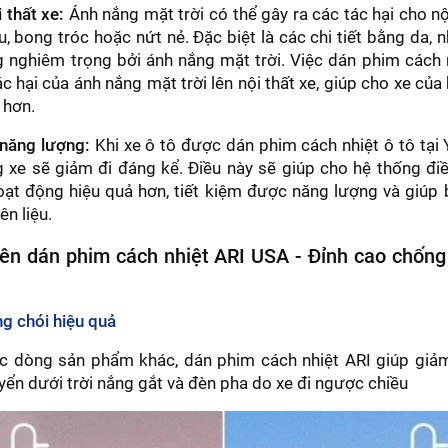
 thất xe:
Ánh nắng mặt trời có thể gây ra các tác hại cho nộ
, bong tróc hoặc nứt nẻ. Đặc biệt là các chi tiết bằng da, 
 nghiêm trọng bởi ánh nắng mặt trời. Việc dán phim cách 
ác hại của ánh nắng mặt trời lên nội thất xe, giúp cho xe của
 hơn.
 năng lượng:
Khi xe ô tô được dán phim cách nhiệt ô tô tại Y
 xe sẽ giảm đi đáng kể. Điều này sẽ giúp cho hệ thống đi
oạt động hiệu quả hơn, tiết kiệm được năng lượng và giúp 
ên liệu.
nên dán phim cách nhiệt ARI USA - Đỉnh cao chốn
ng chói hiệu quả
c dòng sản phẩm khác, dán phim cách nhiệt ARI giúp giảm 
uyển dưới trời nắng gắt và đèn pha do xe đi ngược chiều