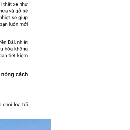
i thất xe như
nhựa và gỗ sẽ
nhiệt sẽ giúp
 bạn luôn mới
ên Bái, nhiệt
ều hòa không
bạn tiết kiệm
g nóng cách
chói lóa tối