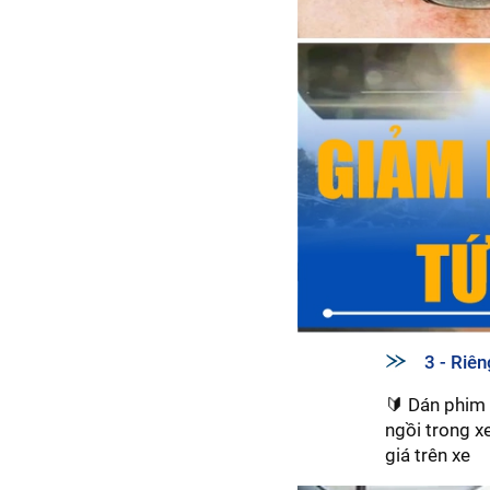
3 - Riê
🔰 Dán phim 
ngồi trong x
giá trên xe