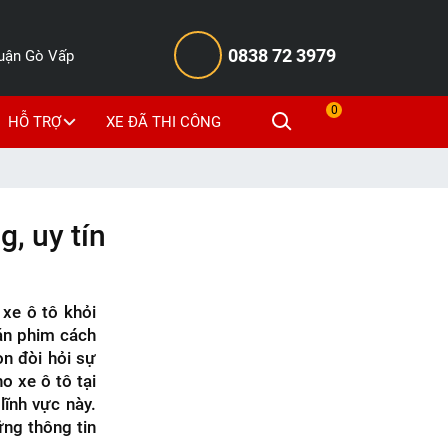
0838 72 3979
Quận Gò Vấp
0
HỖ TRỢ
XE ĐÃ THI CÔNG
g, uy tín
xe ô tô khỏi
dán phim cách
òn đòi hỏi sự
o xe ô tô tại
lĩnh vực này.
ững thông tin