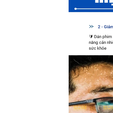
2 - Giả
🔰 Dán phim 
năng cản nhiệ
sức khỏe