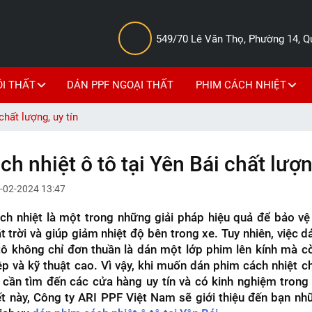
549/70 Lê Văn Thọ, Phường 14, 
ỘI THẤT
DÁN PPF NGOẠI THẤT
PHIM CÁCH NHIỆT
chất lượng, uy tín
h nhiệt ô tô tại Yên Bái chất lượn
-02-2024 13:47
h nhiệt là một trong những giải pháp hiệu quả để bảo vệ 
 trời và giúp giảm nhiệt độ bên trong xe. Tuy nhiên, việc 
tô không chỉ đơn thuần là dán một lớp phim lên kính mà c
p và kỹ thuật cao. Vì vậy, khi muốn dán phim cách nhiệt ch
 cần tìm đến các cửa hàng uy tín và có kinh nghiệm trong 
ết này, Công ty ARI PPF Việt Nam sẽ giới thiệu đến bạn nh