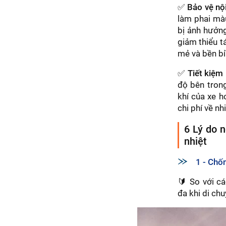
✅
Bảo vệ nội
làm phai màu
bị ảnh hưởng
giảm thiểu t
mẻ và bền bỉ
✅
Tiết kiệm
độ bên trong
khí của xe h
chi phí về nhi
6 Lý do 
nhiệt
1 - Chố
🔰 So với cá
đa khi di ch