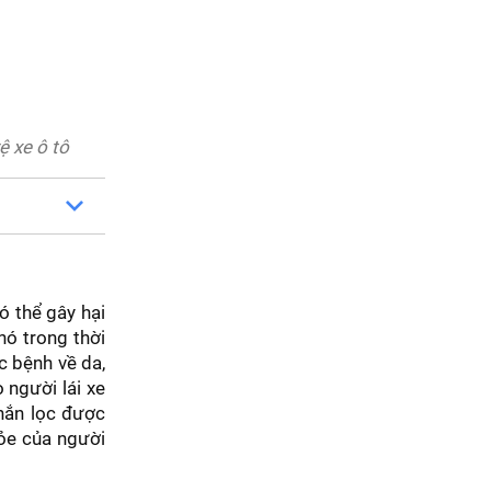
ệ xe ô tô
ó thể gây hại
nó trong thời
ác bệnh về da,
 người lái xe
hắn lọc được
ỏe của người