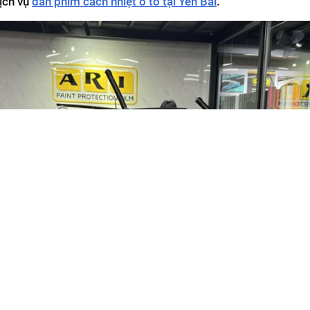
dịch vụ
dán phim cách nhiệt ô tô tại Yên Bái
.