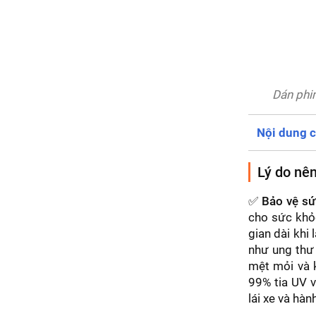
Dán phim
Nội dung c
Lý do nên
✅
Bảo vệ sứ
cho sức khỏe
gian dài khi 
như ung thư 
mệt mỏi và k
99% tia UV v
lái xe và hàn