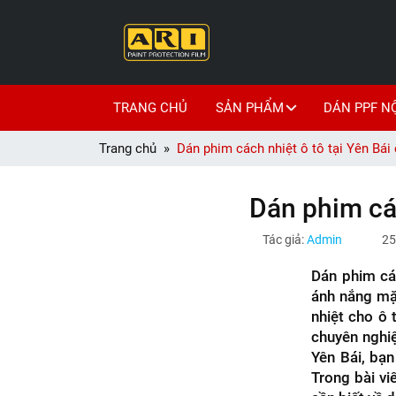
TRANG CHỦ
SẢN PHẨM
DÁN PPF N
Trang chủ
Dán phim cách nhiệt ô tô tại Yên Bái 
Dán phim các
Tác giả:
Admin
25
Dán phim các
ánh nắng mặt
nhiệt cho ô 
chuyên nghiệ
Yên Bái, bạn
Trong bài vi