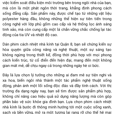
việc kiểm soát điều kiện môi trường bên trong ngôi nhà của bạn,
mà còn là một phát ngôn thời trang, khẳng định phong cách
sống đẳng cấp. Sản phẩm này, được chế tạo từ những vật liệu
polyester hàng đầu, không những thể hiện sự tiên tiến trong
công nghệ với lớp phủ gốm cao cấp và hệ thống lọc ánh sáng
tinh xảo, mà còn cung cấp một lá chắn vững chắc chống lại tác
động của tia UV và nhiệt độ cao.
Dán phim cách nhiệt nhà kính tại Quận 8, bạn sẽ chứng kiến sự
hòa quyện giữa công năng và nghệ thuật, một sự sáng tạo
không ngừng trong thiết kế, đồng thời phù hợp với mọi phong
cách kiến trúc, từ cổ điển đến hiện đại, mang đến một không
gian mát mẻ, dễ chịu ngay cả trong những ngày hè oi bức.
Đây là lựa chọn lý tưởng cho những ai đam mê sự tiện nghi và
xa hoa, biến ngôi nhà thành một tác phẩm nghệ thuật sống
động, phản ánh một lối sống độc đáo và đầy tính cách. Với thị
trường đa dạng ngày nay, bạn sẽ tìm được sản phẩm phù hợp,
không chỉ nâng cao hiệu quả sử dụng năng lượng mà còn góp
phần bảo vệ sức khỏe gia đình bạn. Lựa chọn phim cách nhiệt
nhà kính là bước đi thông minh hướng tới một cuộc sống xanh,
sạch và bền vững, mở ra một tương lai rạng rỡ cho thế hệ mai