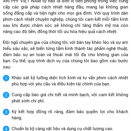
ARI PPF VIỆT NAM tự hào là đơn vị tiên phong trong việc cung
cấp các giải pháp cách nhiệt hàng đầu, mang lại không gian
sống đẳng cấp và tiện nghi cho mọi gia đình. Với quy trình dán
phim cách nhiệt chuyên nghiệp, chúng tôi cam kết mỗi tấm kính
sau khi được chăm sóc sẽ không chỉ tăng thẩm mỹ mà còn
nâng cao độ bền, đồng thời tối ưu hóa hiệu quả cách nhiệt.
Đội ngũ chuyên gia của chúng tôi, với bàn tay khéo léo và sự am
hiểu sâu sắc, sẽ biến từng tấm kính thành tác phẩm nghệ thuật,
đảm bảo sự an toàn và thoải mái tối đa cho không gian của
bạn. Cụ thể, quy trình dịch vụ của chúng tôi bao gồm các bước
sau:
Khảo sát kỹ lưỡng diện tích kính và tư vấn phim cách nhiệt
phù hợp với yêu cầu và điều kiện tài chính của bạn.
Cung cấp báo giá chi tiết và minh bạch, với cam kết không
phát sinh chi phí.
Ký kết hợp đồng rõ ràng, đảm bảo quyền lợi cho khách
hàng.
Chuẩn bị kỹ càng vật liệu và dụng cụ chất lượng cao.