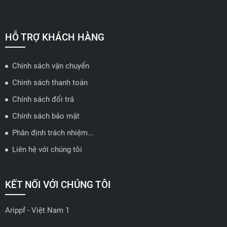
📍 Hotline: 0858723888
🗺️
Xem trên bản đồ
HỖ TRỢ KHÁCH HÀNG
Chính sách vận chuyển
ĐẠI LÝ QUẬN 2 HCM - HẢI TRIỀU AUTO
Chính sách thanh toán
🔰 Địa chỉ: 78-80 Vũ Tông Phan, P.An Phú, TP Thủ Đức, TP HCM
Chính sách đổi trả
📍 Hotline: 0938584113
Chính sách bảo mật
Phân định trách nhiệm...
🗺️
Xem trên bản đồ
Liên hệ với chúng tôi
ĐẠI LÝ THỦ ĐỨC - TB AUTO
KẾT NỐI VỚI CHÚNG TÔI
🔰 Địa chỉ: 482 Đ. Lê Văn Việt, Tăng Nhơn Phú A, Thủ Đức,
Thành phố Hồ Chí Minh
Arippf - Việt Nam 1