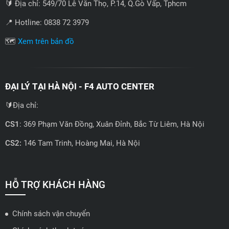
🔰 Địa chỉ: 549/70 Lê Văn Thọ, P.14, Q.Gò Vấp, Tphcm
📍 Hotline: 0838 72 3979
🗺️
Xem trên bản đồ
ĐẠI LÝ TẠI HÀ NỘI - F4 AUTO CENTER
🔰Địa chỉ:
CS1
: 369 Phạm Văn Đồng, Xuân Đỉnh, Bắc Từ Liêm, Hà Nội
CS2:
146 Tam Trinh, Hoàng Mai, Hà Nội
📍 Hotline: 0858723888
🗺️
Xem trên bản đồ
HỖ TRỢ KHÁCH HÀNG
Chính sách vận chuyển
ĐẠI LÝ QUẬN 2 HCM - HẢI TRIỀU AUTO