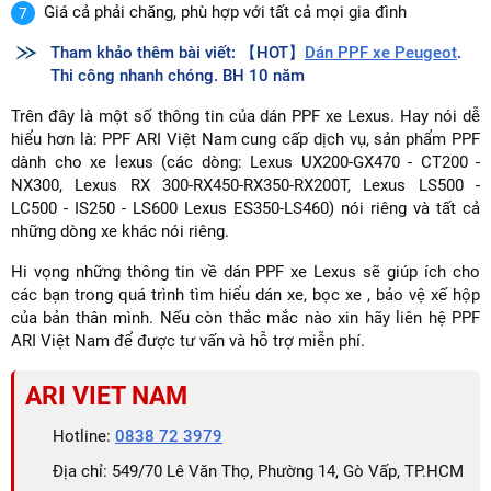
Giá cả phải chăng, phù hợp với tất cả mọi gia đình
Tham khảo thêm bài viết: 【HOT】
Dán PPF xe Peugeot
.
Thi công nhanh chóng. BH 10 năm
Trên đây là một số thông tin của dán PPF xe Lexus. Hay nói dễ
hiểu hơn là: PPF ARI Việt Nam cung cấp dịch vụ, sản phẩm PPF
dành cho xe lexus (các dòng: Lexus UX200-GX470 - CT200 -
NX300, Lexus RX 300-RX450-RX350-RX200T, Lexus LS500 -
LC500 - IS250 - LS600 Lexus ES350-LS460) nói riêng và tất cả
những dòng xe khác nói riêng.
Hi vọng những thông tin về dán PPF xe Lexus sẽ giúp ích cho
các bạn trong quá trình tìm hiểu dán xe, bọc xe , bảo vệ xế hộp
của bản thân mình. Nếu còn thắc mắc nào xin hãy liên hệ PPF
ARI Việt Nam để được tư vấn và hỗ trợ miễn phí.
ARI VIET NAM
Hotline:
0838 72 3979
Địa chỉ: 549/70 Lê Văn Thọ, Phường 14, Gò Vấp, TP.HCM