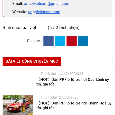
Email:
arippfvietnam@gmail.com
Website:
arippfvietnam.com
Bình chọn bài viết:
(5 / 2 bình chọn)
Chia sẻ :
BÀI VIẾT CÙNG CHUYÊN MỤC
Thứ Saturday, 10/10/2025
【HOT】Dán PPF ô tô, xe hơi Cao Lãnh uy
tín, giá tốt
Thứ Friday, 27/02/2025
【HOT】Dán PPF ô tô, xe hơi Thanh Hóa uy
tín, giá tốt