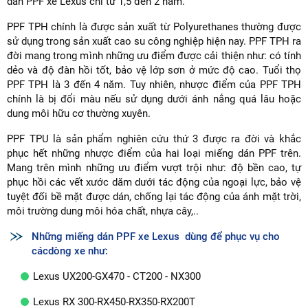
dán PPF xe Lexus chỉ từ 1,5 đến 2 năm.
PPF TPH chính là được sản xuất từ Polyurethanes thường được
sử dụng trong sản xuất cao su công nghiệp hiện nay. PPF TPH ra
đời mang trong mình những ưu điểm được cải thiện như: có tính
dẻo và độ đàn hồi tốt, bảo vệ lớp sơn ở mức độ cao. Tuổi thọ
PPF TPH là 3 đến 4 năm. Tuy nhiên, nhược điểm của PPF TPH
chính là bị đổi màu nếu sử dụng dưới ánh nắng quá lâu hoặc
dung môi hữu cơ thường xuyên.
PPF TPU là sản phẩm nghiên cứu thứ 3 được ra đời và khắc
phục hết những nhược điểm của hai loại miếng dán PPF trên.
Mang trên mình những ưu điểm vượt trội như: độ bền cao, tự
phục hồi các vết xước dăm dưới tác động của ngoại lực, bảo vệ
tuyệt đối bề mặt được dán, chống lại tác động của ánh mặt trời,
môi trường dung môi hóa chất, nhựa cây,..
Những miếng dán PPF xe Lexus dùng để phục vụ cho
cácdòng xe như:
Lexus UX200-GX470 - CT200 - NX300
Lexus RX 300-RX450-RX350-RX200T