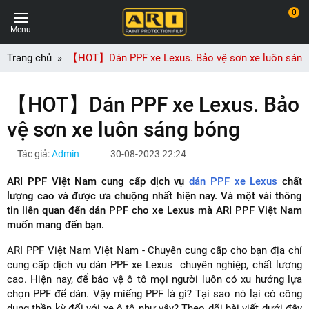
0
Menu
Trang chủ
【HOT】Dán PPF xe Lexus. Bảo vệ sơn xe luôn sáng
【HOT】Dán PPF xe Lexus. Bảo
vệ sơn xe luôn sáng bóng
Tác giả:
Admin
30-08-2023 22:24
ARI PPF Việt Nam cung cấp dịch vụ
dán PPF xe Lexus
chất
lượng cao và được ưa chuộng nhất hiện nay. Và một vài thông
tin liên quan đến dán PPF cho xe Lexus mà ARI PPF Việt Nam
muốn mang đến bạn.
ARI PPF Việt Nam Việt Nam - Chuyên cung cấp cho bạn địa chỉ
cung cấp dịch vụ dán PPF xe Lexus chuyên nghiệp, chất lượng
cao. Hiện nay, để bảo vệ ô tô mọi người luôn có xu hướng lựa
chọn PPF để dán. Vậy miếng PPF là gì? Tại sao nó lại có công
dụng thần kỳ đối với xe ô tô như vậy? Theo dõi bài viết dưới đây