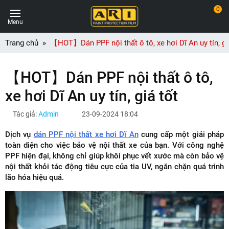
0
Menu
Trang chủ
【HOT】Dán PPF nội thất ô tô, xe hơi Dĩ An uy tín, gi
【HOT】Dán PPF nội thất ô tô,
xe hơi Dĩ An uy tín, giá tốt
Tác giả:
Admin
23-09-2024 18:04
Dịch vụ
dán PPF nội thất xe hơi Dĩ An
cung cấp một giải pháp
toàn diện cho việc bảo vệ nội thất xe của bạn. Với công nghệ
PPF hiện đại, không chỉ giúp khôi phục vết xước mà còn bảo vệ
nội thất khỏi tác động tiêu cực của tia UV, ngăn chặn quá trình
lão hóa hiệu quả.