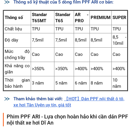
Thông số kỹ thuật của 5 dòng film PPF ARI cơ bản:
Standar
Standar
AR -
Thông số
PREMIUM
SUPER
T65MT
T65
PRO
Chất liệu
TPU
TPU
TPU
TPU
TPU
8,5 -
Độ dày
7,5mil
7,5mil
8,5mil
8,5mil
10mil
Mức độ
Cao
Cao
Cao
Cao
Cao
chống trầy
Khả năng co
>350%
>350%
>400%
>400%
>400%
giãn
Thời gian
10
3 năm
5 năm
6 năm
8 năm
bảo hành
năm
Tham khảo thêm bài viết:
【HOT】Dán PPF nội thất ô tô,
xe hơi Tân Uyên uy tín, giá tốt
Phim PPF ARI - Lựa chọn hoàn hảo khi cần dán PPF
nội thất xe hơi Dĩ An