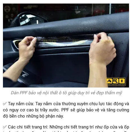
Dán PPF bảo vệ nội thất ô tô giúp duy trì vẻ đẹp thẩm mỹ
✅ Tay nắm cửa: Tay nắm cửa thường xuyên chịu lực tác động và
có nguy cơ cao bị trầy xước. PPF sẽ giúp bảo vệ và tăng cường
độ bền cho những bộ phận này.
✅ Các chi tiết trang trí: Những chi tiết trang trí như ốp cửa và ốp