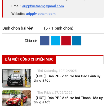
Email:
arippfvietnam@gmail.com
Website:
arippfvietnam.com
Bình chọn bài viết:
(5 / 1 bình chọn)
Chia sẻ :
BÀI VIẾT CÙNG CHUYÊN MỤC
Thứ Saturday, 10/10/2025
【HOT】Dán PPF ô tô, xe hơi Cao Lãnh uy
tín, giá tốt
Thứ Friday, 27/02/2025
【HOT】Dán PPF ô tô, xe hơi Thanh Hóa uy
tín, giá tốt