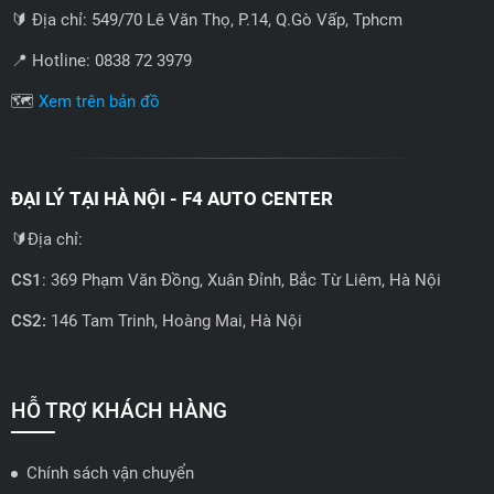
🔰 Địa chỉ: 549/70 Lê Văn Thọ, P.14, Q.Gò Vấp, Tphcm
📍 Hotline: 0838 72 3979
🗺️
Xem trên bản đồ
ĐẠI LÝ TẠI HÀ NỘI - F4 AUTO CENTER
🔰Địa chỉ:
CS1
: 369 Phạm Văn Đồng, Xuân Đỉnh, Bắc Từ Liêm, Hà Nội
CS2:
146 Tam Trinh, Hoàng Mai, Hà Nội
📍 Hotline: 0858723888
🗺️
Xem trên bản đồ
HỖ TRỢ KHÁCH HÀNG
Chính sách vận chuyển