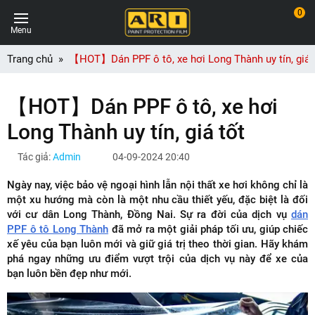
0
Menu
Trang chủ
【HOT】Dán PPF ô tô, xe hơi Long Thành uy tín, giá 
【HOT】Dán PPF ô tô, xe hơi
Long Thành uy tín, giá tốt
Tác giả:
Admin
04-09-2024 20:40
Ngày nay, việc bảo vệ ngoại hình lẫn nội thất xe hơi không chỉ là
một xu hướng mà còn là một nhu cầu thiết yếu, đặc biệt là đối
với cư dân Long Thành, Đồng Nai. Sự ra đời của dịch vụ
dán
PPF ô tô Long Thành
đã mở ra một giải pháp tối ưu, giúp chiếc
xế yêu của bạn luôn mới và giữ giá trị theo thời gian. Hãy khám
phá ngay những ưu điểm vượt trội của dịch vụ này để xe của
bạn luôn bền đẹp như mới.