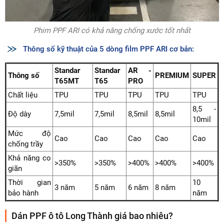
Phim PPF ARI có khả năng chống xước tốt nhất
Thông số kỹ thuật của 5 dòng film PPF ARI cơ bản:
Standar
Standar
AR -
Thông số
PREMIUM
SUPER
T65MT
T65
PRO
Chất liệu
TPU
TPU
TPU
TPU
TPU
8,5 -
Độ dày
7,5mil
7,5mil
8,5mil
8,5mil
10mil
Mức độ
Cao
Cao
Cao
Cao
Cao
chống trầy
Khả năng co
>350%
>350%
>400%
>400%
>400%
giãn
Thời gian
10
3 năm
5 năm
6 năm
8 năm
bảo hành
năm
Dán PPF ô tô Long Thành giá bao nhiêu?