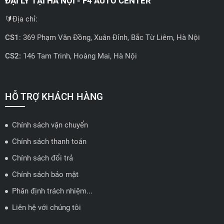
ĐẠI LÝ TẠI HÀ NỘI - F4 AUTO CENTER
🔰Địa chỉ:
CS1
: 369 Phạm Văn Đồng, Xuân Đỉnh, Bắc Từ Liêm, Hà Nội
CS2:
146 Tam Trinh, Hoàng Mai, Hà Nội
📍 Hotline: 0858723888
🗺️
Xem trên bản đồ
HỖ TRỢ KHÁCH HÀNG
Chính sách vận chuyển
ĐẠI LÝ QUẬN 2 HCM - HẢI TRIỀU AUTO
Chính sách thanh toán
🔰 Địa chỉ: 78-80 Vũ Tông Phan, P.An Phú, TP Thủ Đức, TP HCM
Chính sách đổi trả
📍 Hotline: 0938584113
Chính sách bảo mật
Phân định trách nhiệm...
🗺️
Xem trên bản đồ
Liên hệ với chúng tôi