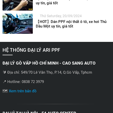
uy tín, giá tốt
Thứ Saturday, 20/09/2024
【HOT】Dán PPF nội thất ô tô, xe hơi Thủ
Dầu Một uy tín, giá tốt
HỆ THỐNG ĐẠI LÝ ARI PPF
ĐẠI LÝ GÒ VẤP HỒ CHÍ MINH - CAO SANG AUTO
🔰 Địa chỉ: 549/70 Lê Văn Thọ, P.14, Q.Gò Vấp, Tphcm
📍 Hotline: 0838 72 3979
🗺️
Xem trên bản đồ