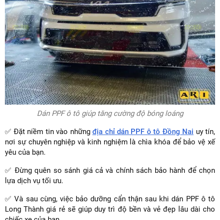
Dán PPF ô tô giúp tăng cường độ bóng loáng
✅ Đặt niềm tin vào những
địa chỉ dán PPF ô tô Đồng Nai
uy tín,
nơi sự chuyên nghiệp và kinh nghiệm là chìa khóa để bảo vệ xế
yêu của bạn.
✅ Đừng quên so sánh giá cả và chính sách bảo hành để chọn
lựa dịch vụ tối ưu.
✅ Và sau cùng, việc bảo dưỡng cẩn thận sau khi dán PPF ô tô
Long Thành giá rẻ sẽ giúp duy trì độ bền và vẻ đẹp lâu dài cho
chiếc xe của bạn.