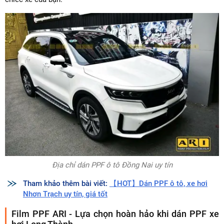
Địa chỉ dán PPF ô tô Đồng Nai uy tín
Tham khảo thêm bài viết:
【HOT】Dán PPF ô tô, xe hơi
Nhơn Trạch uy tín, giá tốt
Film PPF ARI - Lựa chọn hoàn hảo khi dán PPF xe