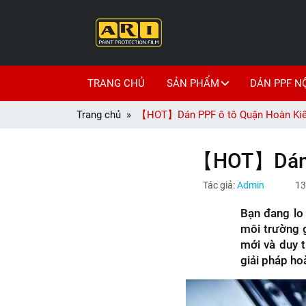
TRANG CHỦ
SẢN PHẨM
DÁN PPF N
Trang chủ
【HOT】Dán PPF ô tô Quận Hoàn Kiếm 
【HOT】Dán PP
Tác giả:
Admin
13
Bạn đang lo
môi trường 
mới và duy tr
giải pháp ho