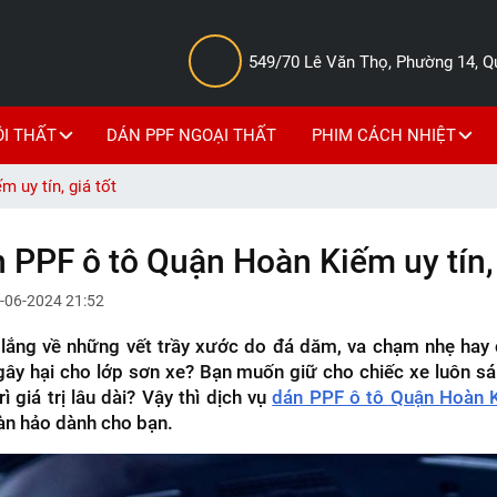
549/70 Lê Văn Thọ, Phường 14, 
ỘI THẤT
DÁN PPF NGOẠI THẤT
PHIM CÁCH NHIỆT
uy tín, giá tốt
F ô tô Quận Hoàn Kiếm uy tín, 
-06-2024 21:52
 lắng về những vết trầy xước do đá dăm, va chạm nhẹ hay 
gây hại cho lớp sơn xe? Bạn muốn giữ cho chiếc xe luôn s
ì giá trị lâu dài? Vậy thì dịch vụ
dán PPF ô tô Quận Hoàn 
àn hảo dành cho bạn.