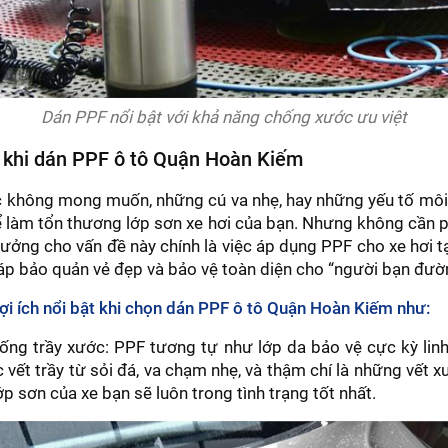
Dán PPF nổi bật với khả năng chống xước ưu việt
h khi dán PPF ô tô Quận Hoàn Kiếm
c không mong muốn, những cú va nhẹ, hay những yếu tố môi
ể làm tổn thương lớp sơn xe hơi của bạn. Nhưng không cần phả
 tưởng cho vấn đề này chính là việc áp dụng PPF cho xe hơi 
p bảo quản vẻ đẹp và bảo vệ toàn diện cho “người bạn đườ
ợi ích nổi bật khi chọn dán PPF ô tô Quận Hoàn Kiếm như:
ng trầy xước: PPF tương tự như lớp da bảo vệ cực kỳ linh
c vết trầy từ sỏi đá, va chạm nhẹ, và thậm chí là những vết
ớp sơn của xe bạn sẽ luôn trong tình trạng tốt nhất.