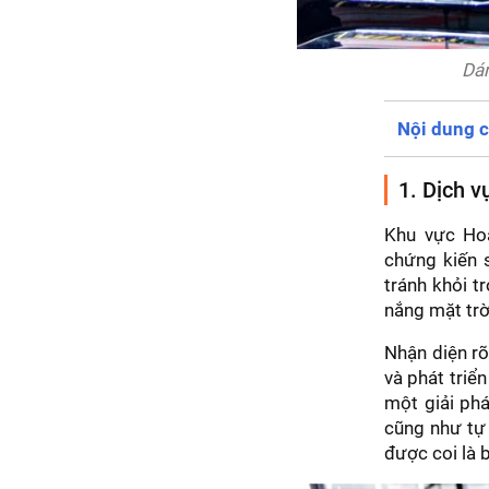
Dán
Nội dung c
1. Dịch 
Khu vực Hoà
chứng kiến 
tránh khỏi t
nắng mặt trờ
Nhận diện rõ
và phát triể
một giải phá
cũng như tự 
được coi là b