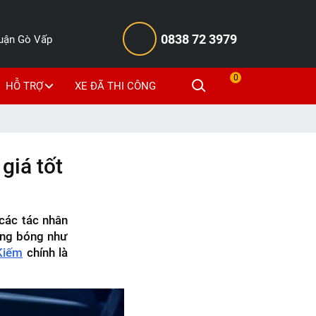
0838 72 3979
Quận Gò Vấp
0
HỖ TRỢ
XE ĐÃ THI CÔNG
giá tốt
các tác nhân
áng bóng như
Kiếm
chính là