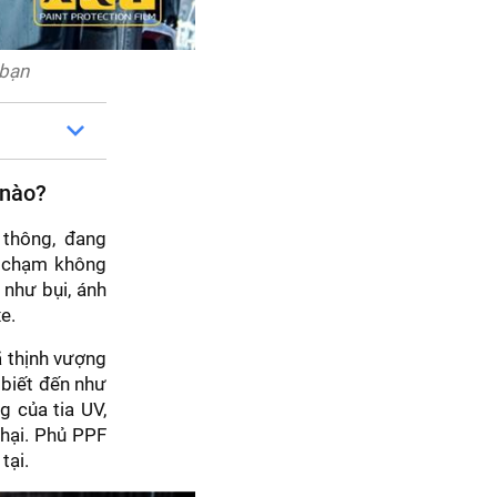
 bạn
 nào?
 thông, đang
a chạm không
 như bụi, ánh
e.
ã thịnh vượng
 biết đến như
g của tia UV,
 hại. Phủ PPF
tại.