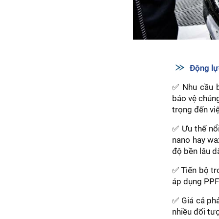
Động lự
✅ Nhu cầu b
bảo vệ chúng
trọng đến vi
✅ Ưu thế nổ
nano hay wax
độ bền lâu dà
✅ Tiến bộ tr
áp dụng PPF 
✅ Giá cả phả
nhiều đối tư