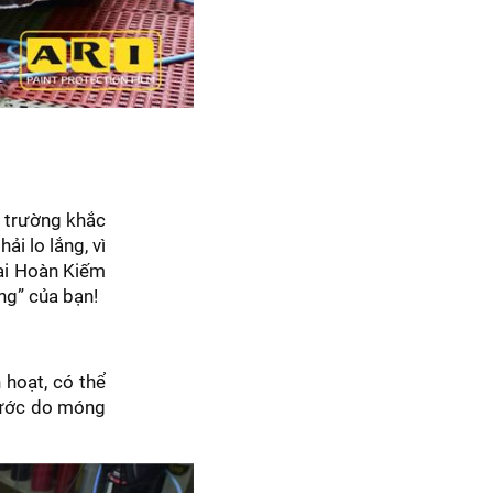
 trường khắc
i lo lắng, vì
tại Hoàn Kiếm
ng” của bạn!
 hoạt, có thể
 xước do móng