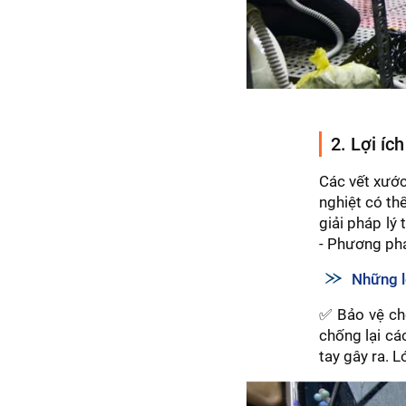
2. Lợi íc
Các vết xướ
nghiệt có th
giải pháp lý
- Phương phá
Những l
✅ Bảo vệ chố
chống lại cá
tay gây ra. L