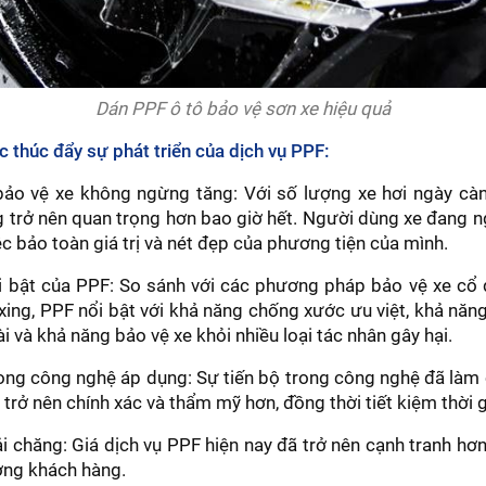
Dán PPF ô tô bảo vệ sơn xe hiệu quả
c thúc đẩy sự phát triển của dịch vụ PPF:
ảo vệ xe không ngừng tăng: Với số lượng xe hơi ngày càng
 trở nên quan trọng hơn bao giờ hết. Người dùng xe đang 
ệc bảo toàn giá trị và nét đẹp của phương tiện của mình.
i bật của PPF: So sánh với các phương pháp bảo vệ xe cổ 
ing, PPF nổi bật với khả năng chống xước ưu việt, khả năng
i và khả năng bảo vệ xe khỏi nhiều loại tác nhân gây hại.
ong công nghệ áp dụng: Sự tiến bộ trong công nghệ đã làm 
trở nên chính xác và thẩm mỹ hơn, đồng thời tiết kiệm thời g
i chăng: Giá dịch vụ PPF hiện nay đã trở nên cạnh tranh hơn
ợng khách hàng.