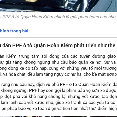
 PPF ô tô Quận Hoàn Kiếm chính là giải pháp hoàn hảo cho
hính trong bài:
vụ dán PPF ô tô Quận Hoàn Kiếm phát triển như thế
n Kiếm, trung tâm sôi động của các tuyến đường giao
sự gia tăng không ngừng nhu cầu bảo quản xe hơi. Sự v
rong dòng xe cộ tấp nập, cùng với những yếu tố môi trường
i, và hóa chất, đều làm tăng nguy cơ hư hại cho bề mặt sơn x
 ràng nhu cầu này, dịch vụ phủ PPF ô tô Quận Hoàn Kiếm đ
n không ngừng. PPF hay còn gọi là phim bảo vệ sơn xe được
p đột phá với khả năng chống lại những vết xước, tác độn
làm lành các vết xước nhỏ, giúp xe tránh xa các yếu tố có
iện pháp bảo vệ xe toàn diện và tiên tiến nhất thời điểm hiện 