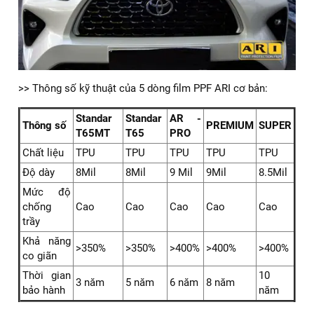
5. Tại sao chọn dịch vụ dán PPF xe Yaris Cross
2024 tại ARI PPF VIỆT NAM?
Tại TP.HCM nói chung và miền Nam nói riêng, ARI PPF
VIỆT NAM là điểm đến lý tưởng dành cho quý khách hàng.
Với mức độ chuyên nghiệp cao, chúng tôi luôn hứa hẹn
mang đến quý khách hàng những trải nghiệm tuyệt vời nhất.
5.1. Sử dụng PPF ARI - USA chất lượng cao từ những
nhà sản xuất uy tín
✅ Chất liệu cao cấp: PPF ARI được sản xuất từ chất liệu
TPU cao cấp nhập khẩu trực tiếp từ Mỹ, đảm bảo độ bền,
khả năng chống trầy xước và bảo vệ xe tốt nhất.
✅ Độ dày hoàn hảo: Phim PPF ARI có độ dày tối ưu, giúp
bảo vệ xe khỏi các tác động ngoại lực mà không làm ảnh