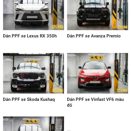
Tuổi thọ của PPF phụ thuộc vào nhiều yếu tố như chất liệu,
độ dày, điều kiện sử dụng... Thông thường, PPF cần được
thay thế sau 5-7 năm sử dụng, thậm chí có thể lên đến 10
năm.
6.4. Dán PPF có làm ảnh hưởng đến màu sơn gốc của xe
không?
Không, dán PPF không làm ảnh hưởng đến màu sơn gốc
của xe. PPF được dán lên lớp sơn bóng của xe, không làm
thay đổi màu sắc hay cấu trúc của lớp sơn. Khi tháo gỡ
PPF, lớp sơn gốc sẽ vẫn nguyên vẹn như ban đầu.