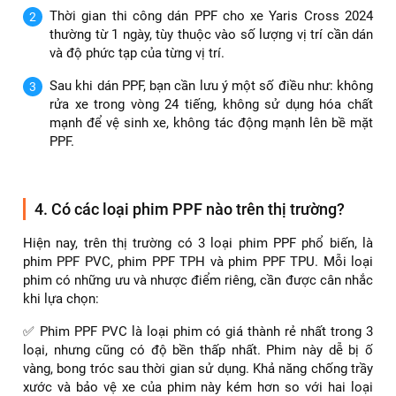
✅ Kiểm tra độ phẳng: Bề mặt PPF được kiểm tra để đảm
bảo không có bong bóng khí hay nếp gấp.
✅ Kiểm tra thẩm mỹ: Kỹ thuật viên sẽ kiểm tra tổng thể để
đảm bảo PPF được dán đẹp mắt và hài hòa với tổng thể xe.
Lưu ý:
Quy trình dán PPF cần được thực hiện bởi đội ngũ kỹ
thuật viên có chuyên môn và kinh nghiệm cao để đảm
bảo chất lượng và độ bền của PPF.
Thời gian thi công dán PPF cho xe Yaris Cross 2024
thường từ 1 ngày, tùy thuộc vào số lượng vị trí cần dán
và độ phức tạp của từng vị trí.
Sau khi dán PPF, bạn cần lưu ý một số điều như: không
rửa xe trong vòng 24 tiếng, không sử dụng hóa chất
mạnh để vệ sinh xe, không tác động mạnh lên bề mặt
PPF.