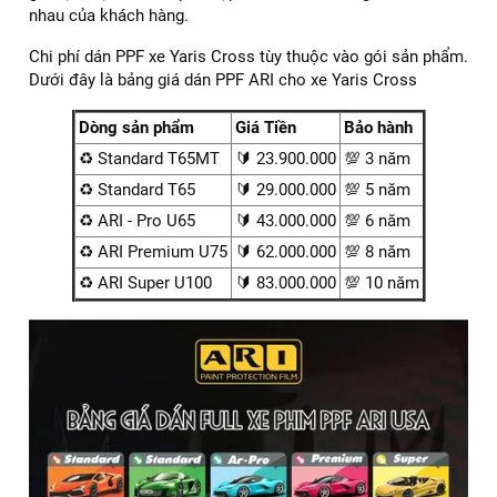
Standar
Standar
AR -
Thông số
PREMIUM
SUPER
T65MT
T65
PRO
Chất liệu
TPU
TPU
TPU
TPU
TPU
Độ dày
8Mil
8Mil
9 Mil
9Mil
8.5Mil
Mức độ
chống
Cao
Cao
Cao
Cao
Cao
trầy
Khả năng
>350%
>350%
>400%
>400%
>400%
co giãn
Thời gian
10
3 năm
5 năm
6 năm
8 năm
bảo hành
năm
5.2. Đội ngũ kỹ thuật viên chuyên nghiệp và giàu kinh
nghiệm
✅ Đội ngũ tay nghề cao: ARI PPF VIỆT NAM sở hữu đội ngũ
kỹ thuật viên được đào tạo bài bản, có nhiều năm kinh
nghiệm trong lĩnh vực dán PPF.
✅ Thi công tỉ mỉ: Kỹ thuật viên của chúng tôi sẽ thực hiện
thi công một cách tỉ mỉ, cẩn thận, đảm bảo độ chính xác và