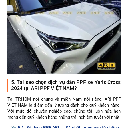
vàng, bong tróc sau thời gian sử dụng. Khả năng chống trầy
xước và bảo vệ xe của phim này kém hơn so với hai loại
phim còn lại. Phim PPF PVC thường được sử dụng cho
những xe ít tiếp xúc với môi trường bên ngoài hoặc chỉ cần
bảo vệ tạm thời.
✅ Phim PPF TPH là loại phim có độ bền cao hơn phim
PVC, ít bị ố vàng. Phim này có khả năng chống trầy xước