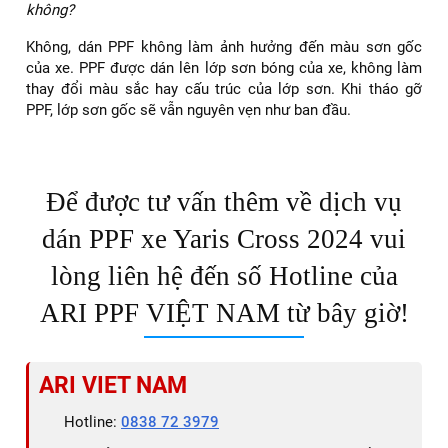
chống lại các vết trầy xước từ đá văng, cành cây, móng tay,
đồ vật...
✅ Tia UV và tác động của thời tiết: Ngăn chặn sự phai màu,
ố vàng, bong tróc sơn do ánh nắng mặt trời, mưa axit, bụi
bẩn...
✅ Hóa chất: Bảo vệ sơn xe khỏi các hóa chất độc hại trong
dung dịch rửa xe, xăng, dầu mỡ...
✅ Vết bẩn: PPF có khả năng chống bám bẩn, giúp việc vệ
sinh xe trở nên dễ dàng hơn.