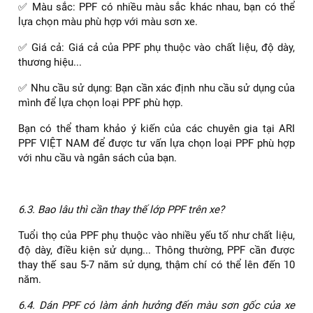
Bảng giá dán PPF xe Yaris Cross
Hiện tại, ARI PPF VIỆT NAM thi công dán PPF Yaris Cross
2024 tận nơi các tỉnh và các quận ở Tphcm như: Quận 1,
Quận 2, Quận 3, Quận 4, Quận 5, Quận 6, Quận 7, Quận 8
Quận 9, Quận 10, Quận 11, Quận 12, Quận Gò Vấp, Quận
Bình Thạnh, Quận Thủ Đức, Quận Tân Bình, Tân Phú, Hóc
Môn, Bình Tân, Phú Nhuận. Củ Chi…
Tham khảo thêm bài viết:
Dán PPF xe Mitsubishi
XForce giá rẻ chất lượng nhất hiện nay
6. Câu hỏi thường gặp (FAQs)
6.1. PPF có thực sự hiệu quả trong việc bảo vệ sơn xe
không?
Có, PPF thực sự hiệu quả trong việc bảo vệ sơn xe khỏi các
tác động ngoại lực như:
✅ Trầy xước: PPF tạo lớp màng bảo vệ dai, đàn hồi, giúp