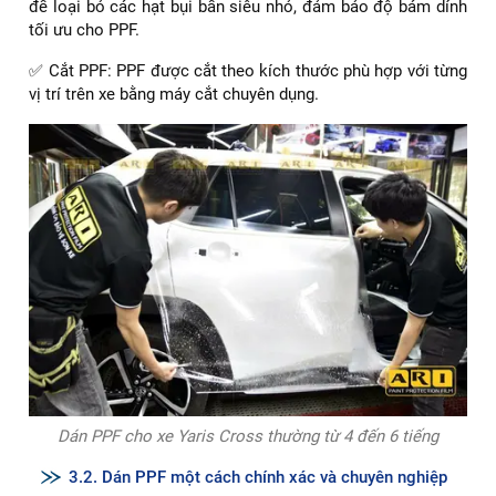
3. Quy trình dán PPF xe Yaris Cross 2024 chi tiết
3.1. Chuẩn bị và làm sạch bề mặt
✅ Kiểm tra xe: Kỹ thuật viên sẽ kiểm tra tổng thể xe để xác
định các vị trí cần dán PPF và đánh giá tình trạng bề mặt
sơn.
✅ Vệ sinh xe: Xe được rửa sạch bằng dung dịch chuyên
dụng để loại bỏ bụi bẩn, dầu mỡ và các tạp chất khác.
✅ Xử lý bề mặt: Bề mặt sơn được xử lý bằng dung dịch clay
để loại bỏ các hạt bụi bẩn siêu nhỏ, đảm bảo độ bám dính
tối ưu cho PPF.
✅ Cắt PPF: PPF được cắt theo kích thước phù hợp với từng
vị trí trên xe bằng máy cắt chuyên dụng.