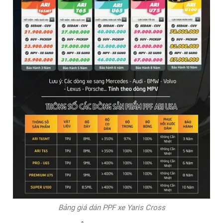
chất lượng cao nhất cho từng vị trí dán PPF.
✅ Tư vấn tận tâm: Chúng tôi luôn sẵn sàng tư vấn cho bạn
lựa chọn loại phim PPF phù hợp với nhu cầu và ngân sách
của bạn.
5.3. Bảng giá dán PPF xe Yaris Cross 2024 cạnh
tranh