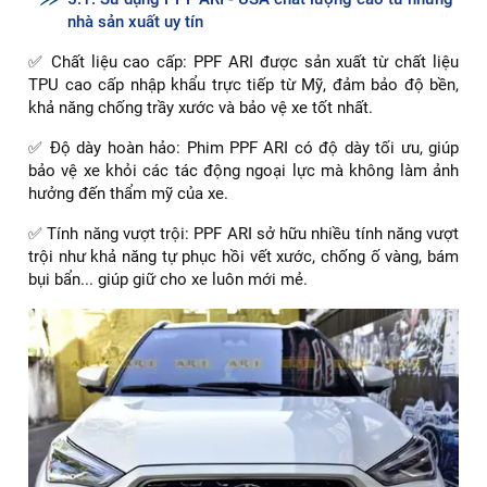
tốt hơn, giúp duy trì độ sáng bóng của sơn xe. Tuy nhiên,
giá thành của phim này cao hơn phim PVC. Đồng thời, khả
năng tự phục hồi của phim này kém hơn phim TPU. Phim
PPF TPH thường được sử dụng cho những xe có tiếp xúc
với môi trường bên ngoài nhiều hoặc cần bảo vệ lâu dài.
✅ Phim PPF TPU là loại phim có độ bền cao nhất trong 3
loại, khả năng chống trầy xước và bảo vệ xe tốt nhất. Phim
này có khả năng tự phục hồi tốt, giúp che lấp các vết xước
nhỏ trên bề mặt phim. Phim này cũng ít bị ố vàng, giữ được
màu sắc ban đầu của sơn xe. Tuy nhiên, giá thành của phim
này cao nhất trong 3 loại. Phim PPF TPU thường được sử
dụng cho những xe cao cấp hoặc yêu cầu bảo vệ cao.