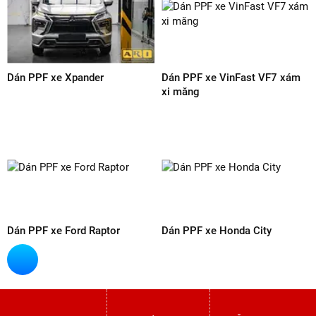
Để được tư vấn thêm về dịch vụ
dán PPF xe Yaris Cross 2024 vui
lòng liên hệ đến số Hotline của
ARI PPF VIỆT NAM từ bây giờ!
ARI VIET NAM
Hotline:
0838 72 3979
Địa chỉ: 549/70 Lê Văn Thọ, Phường 14, Gò Vấp,
TP.HCM
Email:
arippfvietnam@gmail.com