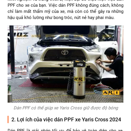
PPF cho xe của bạn. Việc dán PPF không đúng cách, không
chỉ làm mất thẩm mỹ của xe, mà còn có thể gây ra những
hậu quả khó lường như bong tróc, nứt nẻ hay phai màu.
Dán PPF có thể giúp xe Yaris Cross giữ được độ bóng
2. Lợi ích của việc dán PPF xe Yaris Cross 2024
Dán PPF là giải pháp tối ưu để bảo vệ toàn diện cho xe,