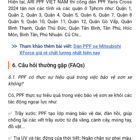
ARI PPF VIỆT NAM cung cấp dịch vụ dán PPF với mức giá
cạnh tranh nhất trên thị trường. Chúng tôi cung cấp nhiều
gói dịch vụ dán PPF phù hợp với nhu cầu và ngân sách khác
nhau của khách hàng.
Chi phí dán PPF xe Yaris Cross tùy thuộc vào gói sản phẩm.
Dưới đây là bảng giá dán PPF ARI cho xe Yaris Cross
Dòng sản phẩm
Giá Tiền
Bảo hành
♻️ Standard T65MT
🔰 23.900.000
💯 3 năm
♻️ Standard T65
🔰 29.000.000
💯 5 năm
♻️ ARI - Pro U65
🔰 43.000.000
💯 6 năm
♻️ ARI Premium U75
🔰 62.000.000
💯 8 năm
♻️ ARI Super U100
🔰 83.000.000
💯 10 năm