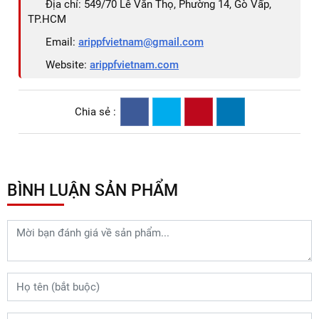
6.2. Làm thế nào để chọn lựa loại PPF phù hợp với xe Yaris
Cross 2024?
Có nhiều yếu tố cần cân nhắc khi lựa chọn loại PPF phù
hợp với xe Yaris Cross 2024, bao gồm:
✅ Chất liệu: PPF có nhiều loại chất liệu khác nhau như
TPU, PVC, TPH. Mỗi loại có ưu và nhược điểm riêng.
✅ Độ dày: Độ dày của PPF ảnh hưởng đến khả năng bảo vệ
và tính thẩm mỹ của xe.
✅ Màu sắc: PPF có nhiều màu sắc khác nhau, bạn có thể
lựa chọn màu phù hợp với màu sơn xe.
✅ Giá cả: Giá cả của PPF phụ thuộc vào chất liệu, độ dày,
thương hiệu...
✅ Nhu cầu sử dụng: Bạn cần xác định nhu cầu sử dụng của