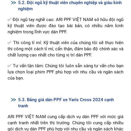
hưởng đến thẩm mỹ của xe.
✅ Tính năng vượt trội: PPF ARI sở hữu nhiều tính năng vượt
trội như khả năng tự phục hồi vết xước, chống ố vàng, bám
bụi bẩn... giúp giữ cho xe luôn mới mẻ.
>> Thông số kỹ thuật của 5 dòng film PPF ARI cơ bản: