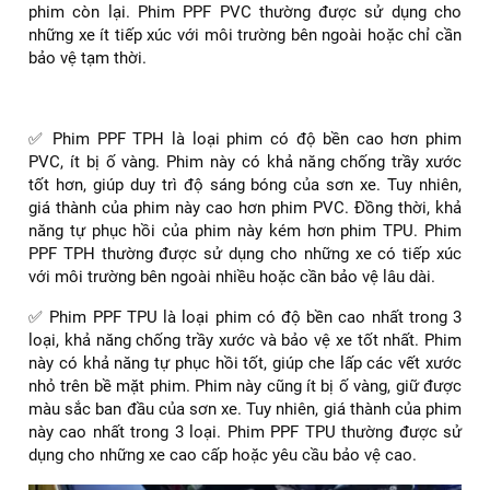
4. Có các loại phim PPF nào trên thị trường?
Hiện nay, trên thị trường có 3 loại phim PPF phổ biến, là
phim PPF PVC, phim PPF TPH và phim PPF TPU. Mỗi loại
phim có những ưu và nhược điểm riêng, cần được cân nhắc
khi lựa chọn:
✅ Phim PPF PVC là loại phim có giá thành rẻ nhất trong 3
loại, nhưng cũng có độ bền thấp nhất. Phim này dễ bị ố