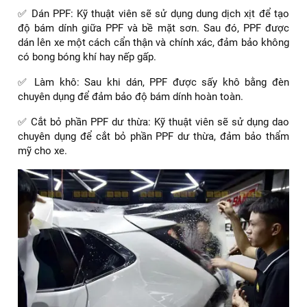
Dán PPF cho xe Yaris Cross thường từ 4 đến 6 tiếng
3.2. Dán PPF một cách chính xác và chuyên nghiệp
✅ Dán PPF: Kỹ thuật viên sẽ sử dụng dung dịch xịt để tạo
độ bám dính giữa PPF và bề mặt sơn. Sau đó, PPF được
dán lên xe một cách cẩn thận và chính xác, đảm bảo không
có bong bóng khí hay nếp gấp.
✅ Làm khô: Sau khi dán, PPF được sấy khô bằng đèn
chuyên dụng để đảm bảo độ bám dính hoàn toàn.
✅ Cắt bỏ phần PPF dư thừa: Kỹ thuật viên sẽ sử dụng dao
chuyên dụng để cắt bỏ phần PPF dư thừa, đảm bảo thẩm