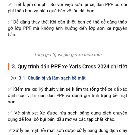
loáng được bảo vệ bởi PPF sẽ góp phần tăng giá trị xe khi
bạn muốn bán lại.
Dán PPF cần được thực hiện bởi đội ngũ kỹ thuật viên có
chuyên môn
2.3. Mang lại sự an tâm và tiết kiệm chi phí
✅ An tâm lái xe: Không còn lo lắng về những vết trầy xước,
bụi bẩn hay tác động của thời tiết làm hỏng lớp sơn xe.
✅ Tiết kiệm chi phí: So với việc sơn lại xe, dán PPF có chi
phí thấp hơn và hiệu quả bảo vệ lâu dài hơn.
✅ Dễ dàng thay thế: Khi cần thiết, bạn có thể dễ dàng tháo
gỡ lớp PPF mà không ảnh hưởng đến lớp sơn xe nguyên
bản.
Tăng giá trị và giữ gìn xe luôn mới