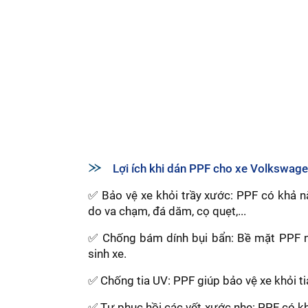
Lợi ích khi dán PPF cho xe Volkswag
✅ Bảo vệ xe khỏi trầy xước: PPF có khả nă
do va chạm, đá dăm, cọ quẹt,...
✅ Chống bám dính bụi bẩn: Bề mặt PPF nh
sinh xe.
✅ Chống tia UV: PPF giúp bảo vệ xe khỏi ti
✅ Tự phục hồi các vết xước nhẹ: PPF có kh