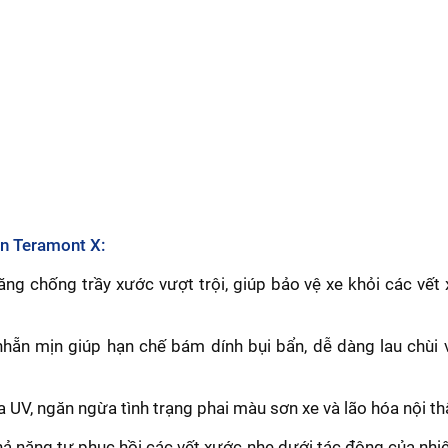
en Teramont X:
ng chống trầy xước vượt trội, giúp bảo vệ xe khỏi các vết
ẵn mịn giúp hạn chế bám dính bụi bẩn, dễ dàng lau chùi 
a UV, ngăn ngừa tình trạng phai màu sơn xe và lão hóa nội th
ả năng tự phục hồi các vết xước nhẹ dưới tác động của nhiệ