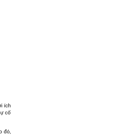
i ích
sự cố
o đó,