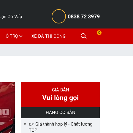
0838 72 3979
Quận Gò Vấp
0
HỖ TRỢ
XE ĐÃ THI CÔNG
GIÁ BÁN
Vui lòng gọi
HÀNG CÓ SẴN
👉 Giá thành hợp lý - Chất lượng
TOP