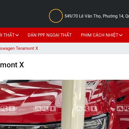
549/70 Lê Văn Thọ, Phường 14, 
ỘI THẤT
DÁN PPF NGOẠI THẤT
PHIM CÁCH NHIỆT
kswagen Teramont X
amont X