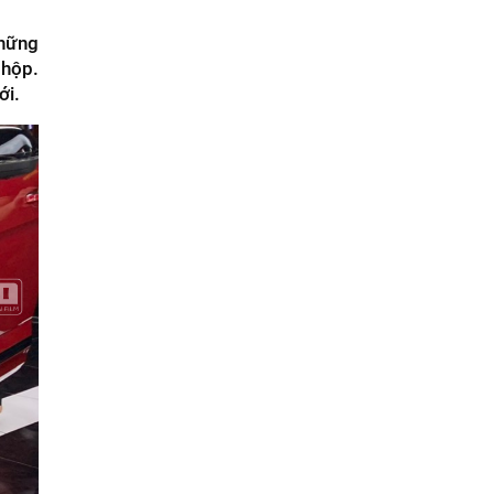
những
 hộp.
ới.