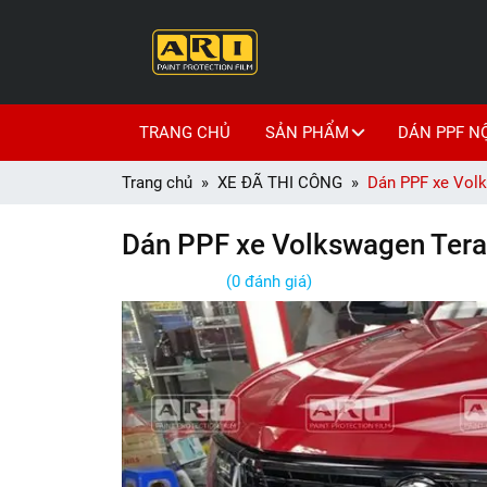
TRANG CHỦ
SẢN PHẨM
DÁN PPF N
Trang chủ
XE ĐÃ THI CÔNG
Dán PPF xe Vol
Dán PPF xe Volkswagen Ter
(0 đánh giá)