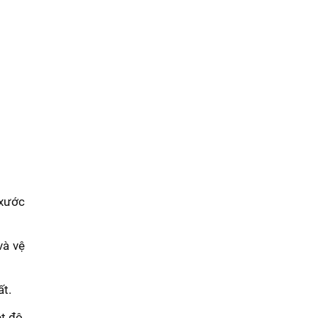
 xước
và vệ
ất.
t độ,