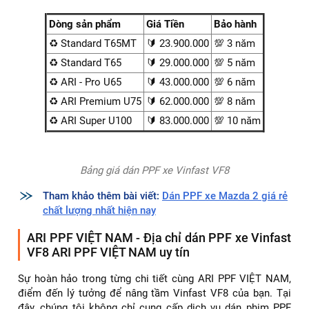
Chi phí dán PPF xe Vinfast VF8 tùy thuộc vào gói sản phẩm
Đội ngũ kỹ thuật viên của chúng tôi, với bàn tay khéo léo và
kinh nghiệm dày dặn, sẽ đảm bảo chiếc xe của bạn được
bảo vệ một cách hoàn hảo. Với mức giá từ 23 triệu đến 83
triệu VNĐ, chúng tôi cam kết mang lại dịch vụ tốt nhất, đáp
ứng mọi yêu cầu từ cơ bản đến cao cấp, đảm bảo mỗi
chiếc Vinfast VF8 sẽ luôn trong tình trạng tốt nhất, sẵn
sàng cho mọi chuyến đi.