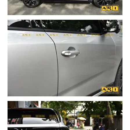
ARI PPF VIỆT NAM - Địa chỉ dán PPF xe Vinfast
VF8 ARI PPF VIỆT NAM uy tín
Sự hoàn hảo trong từng chi tiết cùng ARI PPF VIỆT NAM,
điểm đến lý tưởng để nâng tầm Vinfast VF8 của bạn. Tại
đây, chúng tôi không chỉ cung cấp dịch vụ dán phim PPF
hàng đầu, mà còn là nơi mà sự hoàn mỹ và bảo vệ đồng
hành cùng nhau:
Với sản phẩm phim PPF chính hãng từ ARI, chúng tôi
tự tin mang đến cho chiếc xe của bạn vẻ đẹp không tỳ
vết và sự bảo vệ vượt trội.
Đội ngũ kỹ thuật viên giàu kinh nghiệm của chúng tôi,
sẽ biến mỗi chi tiết trở nên sống động, chính xác đến
từng milimet.
Chúng tôi cam kết mang lại sự hài lòng tuyệt đối, với
quy trình thi công chuẩn mực và kiểm soát chất lượng
nghiêm ngặt.
Sự chăm sóc khách hàng tận tâm và chế độ bảo hành