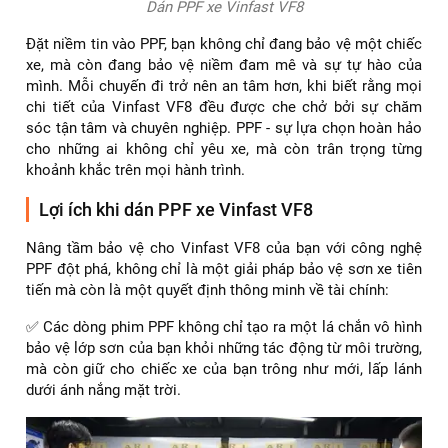
Dán PPF xe Vinfast VF8
Đặt niềm tin vào PPF, bạn không chỉ đang bảo vệ một chiếc
xe, mà còn đang bảo vệ niềm đam mê và sự tự hào của
mình. Mỗi chuyến đi trở nên an tâm hơn, khi biết rằng mọi
chi tiết của Vinfast VF8 đều được che chở bởi sự chăm
sóc tận tâm và chuyên nghiệp. PPF - sự lựa chọn hoàn hảo
cho những ai không chỉ yêu xe, mà còn trân trọng từng
khoảnh khắc trên mọi hành trình.
Lợi ích khi dán PPF xe Vinfast VF8
Nâng tầm bảo vệ cho Vinfast VF8 của bạn với công nghệ
PPF đột phá, không chỉ là một giải pháp bảo vệ sơn xe tiên
tiến mà còn là một quyết định thông minh về tài chính:
✅ Các dòng phim PPF không chỉ tạo ra một lá chắn vô hình
bảo vệ lớp sơn của bạn khỏi những tác động từ môi trường,
mà còn giữ cho chiếc xe của bạn trông như mới, lấp lánh
dưới ánh nắng mặt trời.