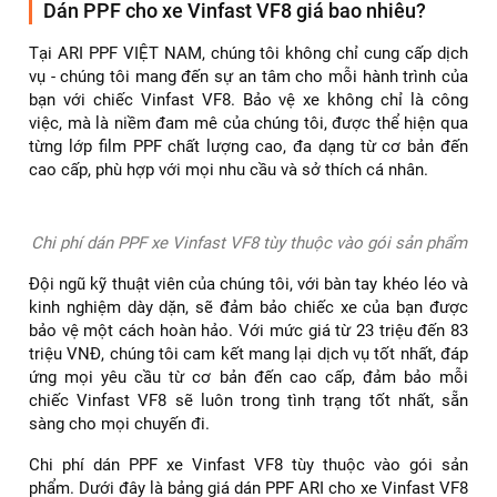
Chất liệu
TPU
TPU
TPU
TPU
TPU
Độ dày
8Mil
8Mil
9 Mil
9Mil
8.5Mil
Mức độ
chống
Cao
Cao
Cao
Cao
Cao
trầy
Khả năng
>350%
>350%
>400%
>400%
>400%
co giãn
Thời gian
10
3 năm
5 năm
6 năm
8 năm
bảo hành
năm
Dán PPF cho xe Vinfast VF8 giá bao nhiêu?
Tại ARI PPF VIỆT NAM, chúng tôi không chỉ cung cấp dịch
vụ - chúng tôi mang đến sự an tâm cho mỗi hành trình của
bạn với chiếc Vinfast VF8. Bảo vệ xe không chỉ là công
việc, mà là niềm đam mê của chúng tôi, được thể hiện qua
từng lớp film PPF chất lượng cao, đa dạng từ cơ bản đến
cao cấp, phù hợp với mọi nhu cầu và sở thích cá nhân.