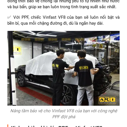
đồng thời bảo vệ chống lại những yếu tố tự nhiên như nước
và bụi bẩn, giúp xe bạn luôn trong tình trạng xuất sắc nhất.
✅ Với PPF, chiếc Vinfast VF8 của bạn sẽ luôn nổi bật và
bền bỉ, qua mỗi chặng đường đi, dù là ngắn hay dài.
Nâng tầm bảo vệ cho Vinfast VF8 của bạn với công nghệ
PPF đột phá