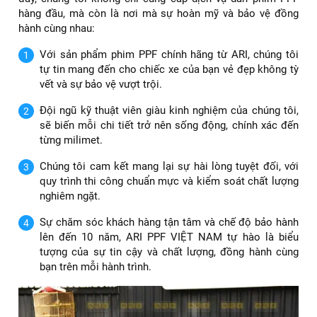
Chi phí dán PPF xe Vinfast VF8 tùy thuộc vào gói sản
phẩm. Dưới đây là bảng giá dán PPF ARI cho xe Vinfast VF8
Dòng sản phẩm
Giá Tiền
Bảo hành
♻️ Standard T65MT
🔰 23.900.000
💯 3 năm
♻️ Standard T65
🔰 29.000.000
💯 5 năm
♻️ ARI - Pro U65
🔰 43.000.000
💯 6 năm
♻️ ARI Premium U75
🔰 62.000.000
💯 8 năm
♻️ ARI Super U100
🔰 83.000.000
💯 10 năm