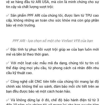
vệ xe hàng đầu từ ARI USA, mà còn là minh chứng cho sự
tin cậy và chất lượng vượt trội:
✅ Sản phẩm PPF ARI của chúng tôi, được làm từ TPU cao
cấp, không những an toàn cho sức khỏe mà còn góp phần
bảo vệ môi trường.
PPF ARI - lựa chọn số một cho Vinfast VF8 của bạn
✅ Đặc tính tự phục hồi vượt trội giúp xe của bạn luôn mới
mẻ và bền bỉ theo thời gian.
✅ Với một loạt các mẫu mã đa dạng, chúng tôi tự tin có
thể đáp ứng mọi yêu cầu, từ phong cách cá nhân đến nhu
cầu kỹ thuật cao.
✅ Công nghệ cắt CNC tiên tiến của chúng tôi mang lại độ
chính xác không thể so sánh, đảm bảo mỗi chi tiết trên xe
bạn đều được bảo vệ một cách hoàn hảo.
✅ Và không dừng lại ở đó, chế độ bảo hành điện tử từ 3
đến 10 năm của chúng tôi sẽ mang lại cho bạn sự yên tâm