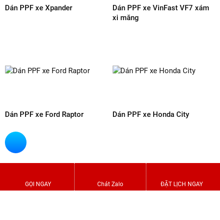
NAM để được tư vấn thêm về dịch
vụ dán phim PPF xe Vinfast VF8!
ARI VIET NAM
Hotline:
0838 72 3979
Địa chỉ: 549/70 Lê Văn Thọ, Phường 14, Gò Vấp,
TP.HCM
Email:
arippfvietnam@gmail.com
Website:
arippfvietnam.com
Chia sẻ :
GỌI NGAY
Chát Zalo
ĐẶT LỊCH NGAY