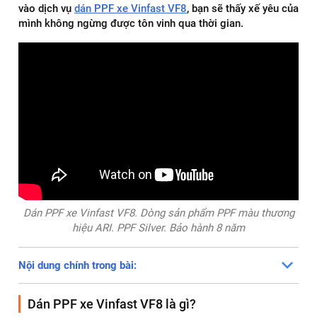
vào dịch vụ
dán PPF xe Vinfast VF8
, bạn sẽ thấy xế yêu của
mình không ngừng được tôn vinh qua thời gian.
Dán PPF xe Vinfast VF8. Dòng sản phẩm PPF màu thương
hiệu ARI. PPF Silver. Bảo hành 8 năm
Nội dung chính trong bài:
Dán PPF xe Vinfast VF8 là gì?