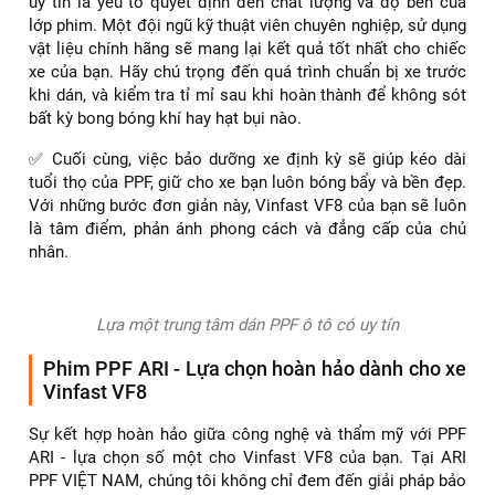
uy tín là yếu tố quyết định đến chất lượng và độ bền của
lớp phim. Một đội ngũ kỹ thuật viên chuyên nghiệp, sử dụng
vật liệu chính hãng sẽ mang lại kết quả tốt nhất cho chiếc
xe của bạn. Hãy chú trọng đến quá trình chuẩn bị xe trước
khi dán, và kiểm tra tỉ mỉ sau khi hoàn thành để không sót
bất kỳ bong bóng khí hay hạt bụi nào.
✅ Cuối cùng, việc bảo dưỡng xe định kỳ sẽ giúp kéo dài
tuổi thọ của PPF, giữ cho xe bạn luôn bóng bẩy và bền đẹp.
Với những bước đơn giản này, Vinfast VF8 của bạn sẽ luôn
là tâm điểm, phản ánh phong cách và đẳng cấp của chủ
nhân.
Lựa một trung tâm dán PPF ô tô có uy tín
Phim PPF ARI - Lựa chọn hoàn hảo dành cho xe
Vinfast VF8
Sự kết hợp hoàn hảo giữa công nghệ và thẩm mỹ với PPF
ARI - lựa chọn số một cho Vinfast VF8 của bạn. Tại ARI
PPF VIỆT NAM, chúng tôi không chỉ đem đến giải pháp bảo