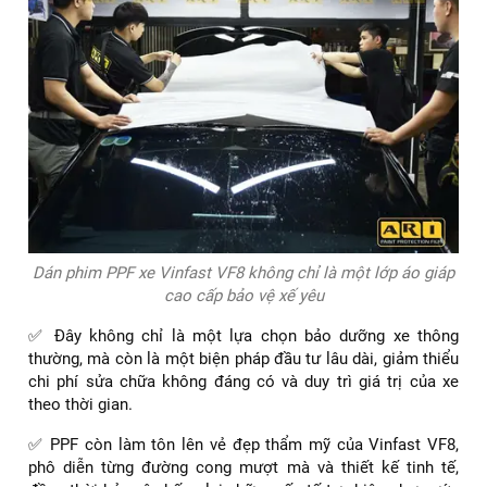
Dán phim PPF xe Vinfast VF8 không chỉ là một lớp áo giáp
cao cấp bảo vệ xế yêu
✅ Đây không chỉ là một lựa chọn bảo dưỡng xe thông
thường, mà còn là một biện pháp đầu tư lâu dài, giảm thiểu
chi phí sửa chữa không đáng có và duy trì giá trị của xe
theo thời gian.
✅ PPF còn làm tôn lên vẻ đẹp thẩm mỹ của Vinfast VF8,
phô diễn từng đường cong mượt mà và thiết kế tinh tế,