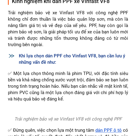
Kinh nghiệm khi dán PPF xe Vinfast VF8
Trải nghiệm bảo vệ xe Vinfast VF8 với công nghệ PPF
không chỉ đơn thuần là việc bảo quản lớp sơn, mà còn là
nâng tầm giá trị và vẻ đẹp của xế yêu. PPF, hay còn gọi là
phim bảo vệ sơn, là giải pháp tối ưu để xe của bạn luôn mới
và tránh được những tổn thương không đáng có từ môi
trường bên ngoài.
Khi lựa chọn dán PPF cho Vinfast VF8, bạn cần lưu ý
những vấn đề như:
✅ Một lựa chọn thông minh là phim TPU, với đặc tính siêu
bền và khả năng chống xước vượt trội, đảm bảo xe bạn luôn
trong tình trạng hoàn hảo. Nếu bạn cân nhắc về mặt kinh tế,
phim PVC cũng là một lựa chọn đáng giá với chi phí hợp lý
và hiệu quả bảo vệ đáng kể.
Trải nghiệm bảo vệ xe Vinfast VF8 với công nghệ PPF
✅ Đừng quên, việc chọn lựa một trung tâm
dán PPF ô tô
có