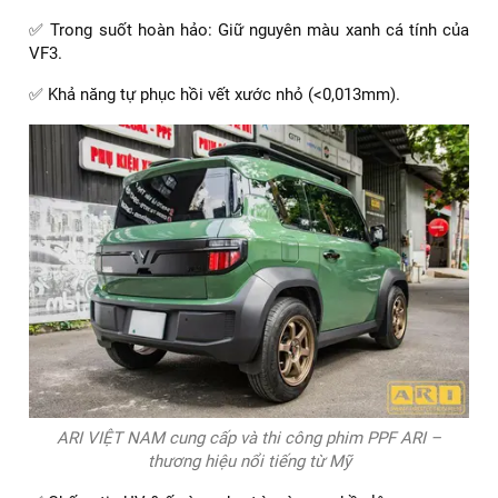
Dán PPF xe Vinfast VF3 uy tín Tphcm
PPF ARI – Thương hiệu Mỹ chính hãng tại ARI
VIỆT NAM
Để mang lại chất lượng tối ưu, ARI VIỆT NAM cung cấp và
thi công phim PPF ARI – thương hiệu nổi tiếng từ Mỹ, được
giới chơi xe sang tin dùng.
Ưu điểm của PPF ARI:
✅ Trong suốt hoàn hảo: Giữ nguyên màu xanh cá tính của
VF3.
✅ Khả năng tự phục hồi vết xước nhỏ (<0,013mm).