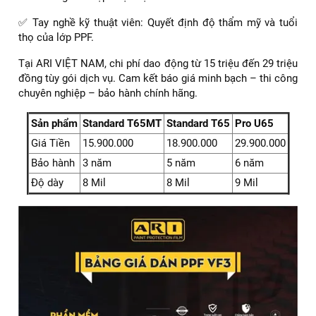
co giãn
Thời gian
10
3 năm
5 năm
6 năm
8 năm
bảo hành
năm
Chi phí dán PPF xe Vinfast VF3 màu xanh
Chi phí phụ thuộc vào:
✅ Diện tích dán: Toàn xe hay từng bộ phận.
✅ Chất lượng phim: Dòng cao cấp như ARI sẽ có giá cao
hơn nhưng bền đẹp vượt trội.
✅ Tay nghề kỹ thuật viên: Quyết định độ thẩm mỹ và tuổi
thọ của lớp PPF.
Tại ARI VIỆT NAM, chi phí dao động từ 15 triệu đến 29 triệu
đồng tùy gói dịch vụ. Cam kết báo giá minh bạch – thi công
chuyên nghiệp – bảo hành chính hãng.
Sản phẩm
Standard T65MT
Standard T65
Pro U65
Giá Tiền
15.900.000
18.900.000
29.900.000