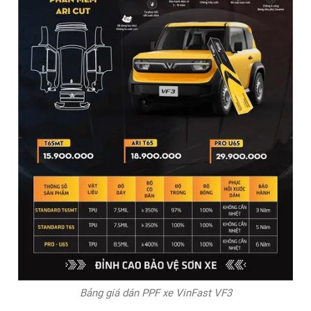
Bảo hành
3 năm
5 năm
6 năm
Độ dày
8 Mil
8 Mil
9 Mil