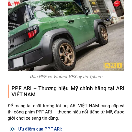
✅ So sánh chi phí & bảo hành: Một dịch vụ uy tín sẽ có báo
giá minh bạch, kèm bảo hành từ 3–10 năm tùy loại phim.
✅ Cơ sở vật chất hiện đại: Phòng thi công sạch bụi, trang
thiết bị chuyên dụng giúp lớp phim bám chắc và thẩm mỹ
hơn.
✅ Dịch vụ hậu mãi tốt: Bao gồm chăm sóc, vệ sinh, hỗ trợ
khi khách hàng cần – đây là điểm cộng quan trọng.