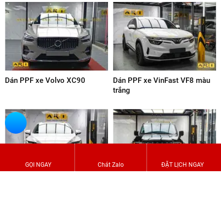
GỬI ĐÁNH GIÁ
SẢN PHẨM CÙNG LOẠI
GỌI NGAY
Chát Zalo
ĐẶT LỊCH NGAY
Dán PPF xe Volvo XC90
Dán PPF xe VinFast VF8 màu
trắng