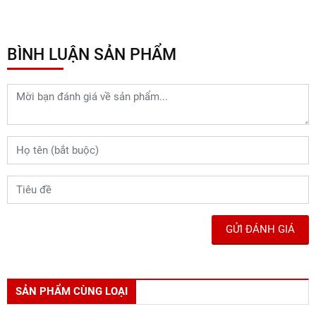
Liên hệ ngay ARI VIỆT NAM để
được tư vấn và trải nghiệm dịch vụ
dán PPF cao cấp dành riêng cho
Vinfast VF3!
Chia sẻ :
BÌNH LUẬN SẢN PHẨM