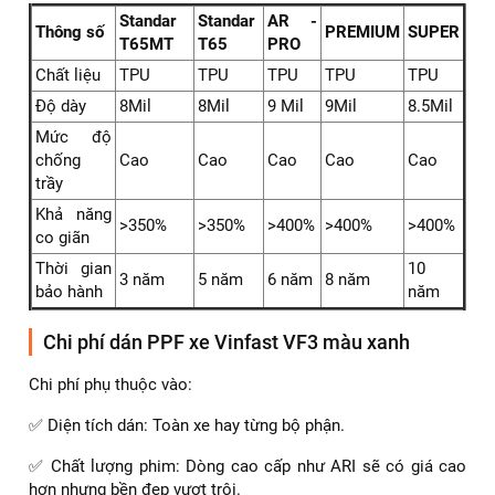
Dán PPF ARI thương hiệu nổi tiếng từ Mỹ
Thông số kỹ thuật của 5 dòng film PPF ARI cơ bản:
Standar
Standar
AR -
Thông số
PREMIUM
SUPER
T65MT
T65
PRO
Chất liệu
TPU
TPU
TPU
TPU
TPU
Độ dày
8Mil
8Mil
9 Mil
9Mil
8.5Mil
Mức độ
chống
Cao
Cao
Cao
Cao
Cao
trầy
Khả năng
>350%
>350%
>400%
>400%
>400%