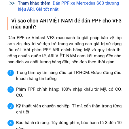
Bảng giá dán PPF xe VinFast VF3
Tham khảo thêm:
Dán PPF xe Mercedes S63 thương
hiệu ARI. Giá tốt nhất
Vì sao chọn ARI VIỆT NAM để dán PPF cho VF3
màu xanh?
Dán PPF xe Vinfast VF3 màu xanh là giải pháp bảo vệ lớp
sơn zin, duy trì vẻ đẹp trẻ trung và nâng cao giá trị sử dụng
lâu dài. Với phim PPF ARI chính hãng Mỹ và quy trình thi
công chuẩn quốc tế, ARI VIỆT NAM cam kết mang đến cho