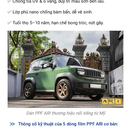
ARI VIỆT NAM cung cấp và thi công phim PPF ARI –
thương hiệu nổi tiếng từ Mỹ
✅ Chống tia UV & ố vàng, duy trì màu sơn bền lâu.
✅ Lớp phủ nano chống bám bẩn, dễ vệ sinh.
✅ Tuổi thọ 5–10 năm, hạn chế bong tróc, nứt gãy.