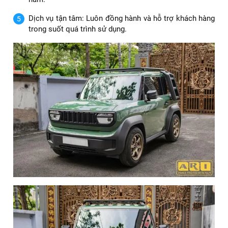
bạn dịch vụ chất lượng hàng đầu, bền đẹp theo thời gian.
Trung tâm uy tín hàng đầu tại TP.HCM: Được đông đảo
khách hàng tin tưởng.
Phim PPF chính hãng: 100% nhập khẩu từ Mỹ, có CO,
CQ.
Kỹ thuật viên chuyên nghiệp: Tỉ mỉ, cẩn thận trong từng
chi tiết.
Bảo hành rõ ràng: Tùy dòng phim, bảo hành từ 3 đến 10
năm.
Dịch vụ tận tâm: Luôn đồng hành và hỗ trợ khách hàng
trong suốt quá trình sử dụng.