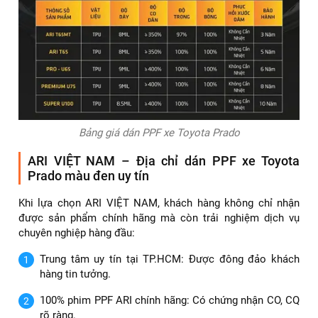
♻️ ARI - Pro U65
🔰 43.000.000
💯 6 năm
♻️ ARI Premium U75
🔰 62.000.000
💯 8 năm
♻️ ARI Super U100
🔰 83.000.000
💯 10 năm