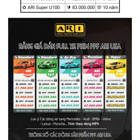
Dán PPF xe Toyota Prado giá tốt nhất
So với thị trường chung, cửa hàng chúng tôi luôn cố gắng
mang đến bạn dịch vụ chuyên nghiệp với mức giá cạnh
tranh so với thị trường. Chi phí dán PPF xe Toyota Prado
hiện chỉ dao động trong khoảng từ 23 triệu đến 83 triệu
đồng. Tại ARI VIỆT NAM, chúng tôi luôn cam kết:
✅ Giá cả minh bạch, cạnh tranh.
✅ Bảng báo giá rõ ràng trước khi thi công.
✅ Tư vấn lựa chọn gói dịch vụ phù hợp với ngân sách và
nhu cầu thực tế của từng khách hàng.
Dòng sản phẩm
Giá Tiền
Bảo hành
♻️ Standard T65MT
🔰 23.900.000
💯 3 năm
♻️ Standard T65
🔰 29.000.000
💯 5 năm