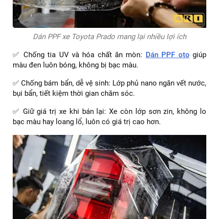
Dán PPF xe Toyota Prado mang lại nhiều lợi ích
✅ Chống tia UV và hóa chất ăn mòn:
Dán PPF oto
giúp
màu đen luôn bóng, không bị bạc màu.
✅ Chống bám bẩn, dễ vệ sinh: Lớp phủ nano ngăn vết nước,
bụi bẩn, tiết kiệm thời gian chăm sóc.
✅ Giữ giá trị xe khi bán lại: Xe còn lớp sơn zin, không lo
bạc màu hay loang lổ, luôn có giá trị cao hơn.