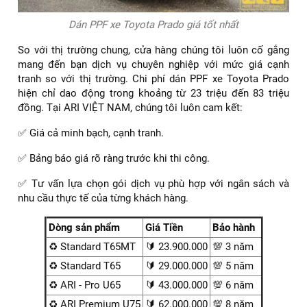
dụng dịch vụ này. Chi phí dịch vụ phụ thuộc vào nhiều yếu
tố:
✅ Phạm vi dán: Toàn xe hay một số vị trí dễ tổn thương như
capo, cản trước, tay nắm cửa.
✅ Dòng phim PPF ARI lựa chọn: Từ gói tiêu chuẩn đến cao
cấp.
✅ Độ phức tạp khi thi công: Prado có nhiều chi tiết bề mặt
lớn, đòi hỏi sự tỉ mỉ.