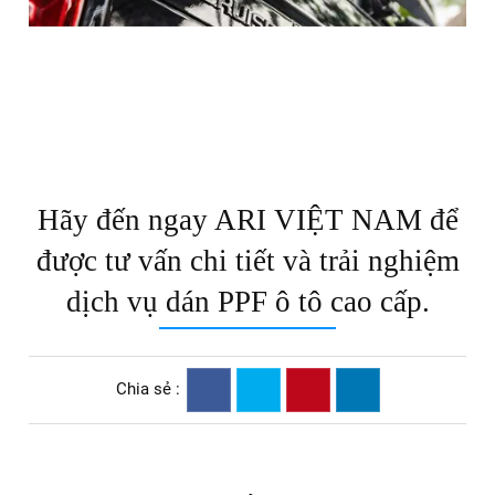
100% phim PPF ARI chính hãng: Có chứng nhận CO, CQ
rõ ràng.
Đội ngũ kỹ thuật viên giàu kinh nghiệm: Thi công tỉ mỉ,
chuẩn xác từng chi tiết.
Cơ sở vật chất hiện đại: Phòng thi công khép kín, thiết
bị tiên tiến.
Chính sách bảo hành rõ ràng: Cam kết quyền lợi tối đa
cho khách hàng.
Dán PPF xe Toyota Prado màu đen là bước bảo vệ cần thiết
để giữ nguyên sự sang trọng, mạnh mẽ và bền bỉ cho chiếc
SUV cao cấp này. Với phim PPF ARI chính hãng từ Mỹ và
quy trình thi công chuyên nghiệp, ARI VIỆT NAM cam kết
mang đến cho khách hàng giải pháp bảo vệ sơn xe toàn
diện và lâu dài.