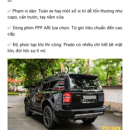
tuyệt đối.
Thông số kỹ thuật của 5 dòng film PPF ARI cơ bản:
Standar
Standar
AR -
Thông số
PREMIUM
SUPER
T65MT
T65
PRO
Chất liệu
TPU
TPU
TPU
TPU
TPU
Độ dày
8Mil
8Mil
9 Mil
9Mil
8.5Mil
Mức độ
chống
Cao
Cao
Cao
Cao
Cao
trầy
Khả năng
>350%
>350%
>400%
>400%
>400%
co giãn
Thời gian
10
3 năm
5 năm
6 năm
8 năm
bảo hành
năm
Chi phí dán PPF xe Toyota Prado màu đen
Việc tìm hiểu giá dán PPF xe Toyota Prado bao nhiêu tiền
sẽ giúp bạn có được sự chuẩn bị tốt nhất khi quyết định sử