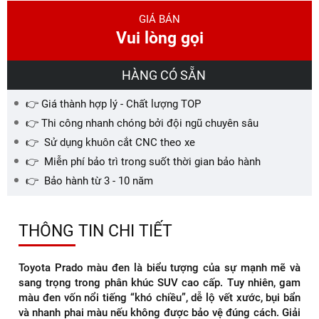
GIÁ BÁN
Vui lòng gọi
HÀNG CÓ SẴN
👉 Giá thành hợp lý - Chất lượng TOP
👉 Thi công nhanh chóng bởi đội ngũ chuyên sâu
👉 Sử dụng khuôn cắt CNC theo xe
👉 Miễn phí bảo trì trong suốt thời gian bảo hành
👉 Bảo hành từ 3 - 10 năm
THÔNG TIN CHI TIẾT
Toyota Prado màu đen là biểu tượng của sự mạnh mẽ và
sang trọng trong phân khúc SUV cao cấp. Tuy nhiên, gam
màu đen vốn nổi tiếng “khó chiều”, dễ lộ vết xước, bụi bẩn
và nhanh phai màu nếu không được bảo vệ đúng cách. Giải