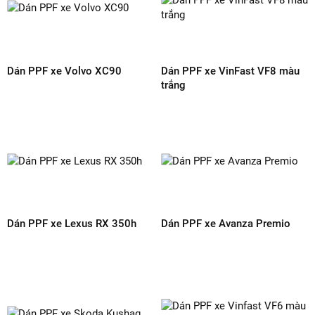
dịch vụ dán PPF ô tô cao cấp.
Chia sẻ :
BÌNH LUẬN SẢN PHẨM