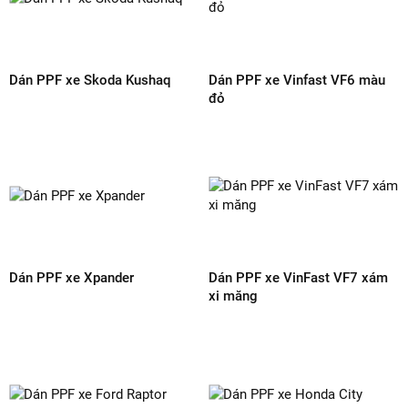
GỬI ĐÁNH GIÁ
SẢN PHẨM CÙNG LOẠI
Dán PPF xe Volvo XC90
Dán PPF xe VinFast VF8 màu
trắng