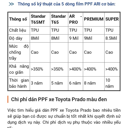
Dán PPF xe Toyota Prado uy tín Tphcm
Các dòng phim PPF ARI phổ biến tại ARI VIỆT NAM:
✅ ARI Standard: Phù hợp nhu cầu bảo vệ cơ bản.
✅ ARI Pro: Khả năng chống trầy và độ bền cao hơn.
✅ ARI Premium & Super: Tuổi thọ dài hạn, bảo hành từ 8–
10 năm, dành cho khách hàng mong muốn sự hoàn hảo