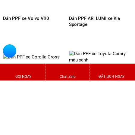
Dán PPF xe Xpander
Dán PPF xe VinFast VF7 xám
xi măng
GỌI NGAY
Chát Zalo
ĐẶT LỊCH NGAY
Dán PPF xe Ford Raptor
Dán PPF xe Honda City