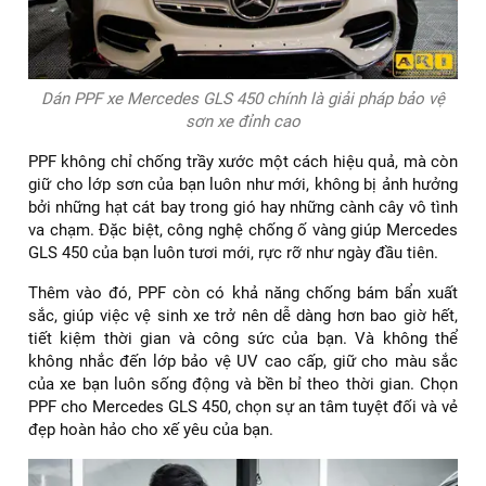
Dán PPF xe Mercedes GLS 450 chính là giải pháp bảo vệ
sơn xe đỉnh cao
PPF không chỉ chống trầy xước một cách hiệu quả, mà còn
giữ cho lớp sơn của bạn luôn như mới, không bị ảnh hưởng
bởi những hạt cát bay trong gió hay những cành cây vô tình
va chạm. Đặc biệt, công nghệ chống ố vàng giúp Mercedes
GLS 450 của bạn luôn tươi mới, rực rỡ như ngày đầu tiên.
Thêm vào đó, PPF còn có khả năng chống bám bẩn xuất
sắc, giúp việc vệ sinh xe trở nên dễ dàng hơn bao giờ hết,
tiết kiệm thời gian và công sức của bạn. Và không thể
không nhắc đến lớp bảo vệ UV cao cấp, giữ cho màu sắc
của xe bạn luôn sống động và bền bỉ theo thời gian. Chọn
PPF cho Mercedes GLS 450, chọn sự an tâm tuyệt đối và vẻ
đẹp hoàn hảo cho xế yêu của bạn.