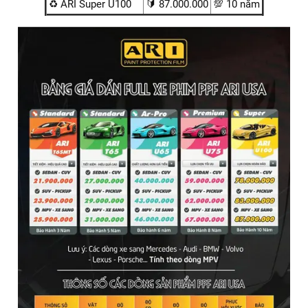
♻️ ARI Super U100
🔰 87.000.000
💯 10 năm