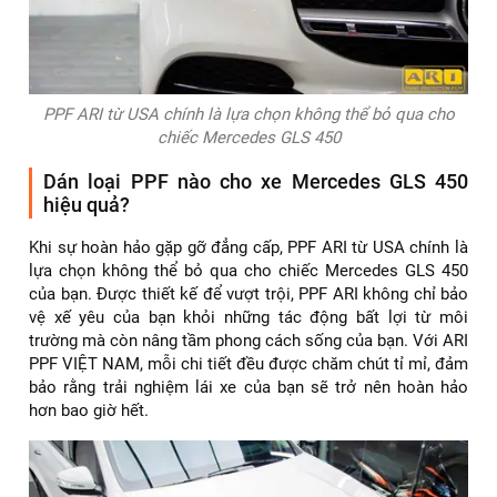
PPF ARI từ USA chính là lựa chọn không thể bỏ qua cho
chiếc Mercedes GLS 450
Dán loại PPF nào cho xe Mercedes GLS 450
hiệu quả?
Khi sự hoàn hảo gặp gỡ đẳng cấp, PPF ARI từ USA chính là
lựa chọn không thể bỏ qua cho chiếc Mercedes GLS 450
của bạn. Được thiết kế để vượt trội, PPF ARI không chỉ bảo
vệ xế yêu của bạn khỏi những tác động bất lợi từ môi
trường mà còn nâng tầm phong cách sống của bạn. Với ARI
PPF VIỆT NAM, mỗi chi tiết đều được chăm chút tỉ mỉ, đảm
bảo rằng trải nghiệm lái xe của bạn sẽ trở nên hoàn hảo
hơn bao giờ hết.