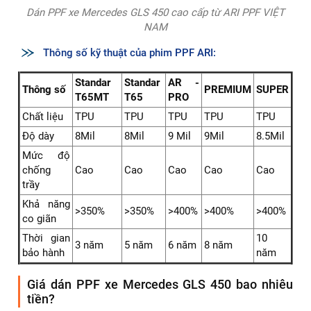
Dán PPF xe Mercedes GLS 450 cao cấp từ ARI PPF VIỆT
NAM
Thông số kỹ thuật của phim PPF ARI:
Standar
Standar
AR -
Thông số
PREMIUM
SUPER
T65MT
T65
PRO
Chất liệu
TPU
TPU
TPU
TPU
TPU
Độ dày
8Mil
8Mil
9 Mil
9Mil
8.5Mil
Mức độ
chống
Cao
Cao
Cao
Cao
Cao
trầy
Khả năng
>350%
>350%
>400%
>400%
>400%
co giãn
Thời gian
10
3 năm
5 năm
6 năm
8 năm
bảo hành
năm
Giá dán PPF xe Mercedes GLS 450 bao nhiêu
tiền?