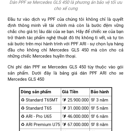
Dán PPF xe Mercedes GLS 450 là phương án bảo vệ tối ưu
cho xế cưng
Đầu tư vào dịch vụ PPF của chúng tôi không chỉ là quyết
định thông minh về tài chính mà còn là bước đệm vững
chắc cho giá trị lâu dài của xe bạn. Hãy để chiếc xe của bạn
trở thành tác phẩm nghệ thuật đô thị không tì vết, và tự tin
sải bước trên mọi hành trình với PPF ARI - sự chọn lựa hàng
đầu cho không chỉ Mercedes GLS 450 mà còn cho cả
những chiếc Mercedes huyền thoại.
Chi phí dán PPF xe Mercedes GLS 450 tùy thuộc vào gói
sản phẩm. Dưới đây là bảng giá dán PPF ARI cho xe
Mercedes GLS 450
Dòng sản phẩm
Giá Tiền
Bảo hành
♻️ Standard T65MT
🔰 25.900.000
💯 3 năm
♻️ Standard T65
🔰 31.000.000
💯 5 năm
♻️ ARI - Pro U65
🔰 46.000.000
💯 6 năm
♻️ ARI Premium U75
🔰 67.000.000
💯 8 năm