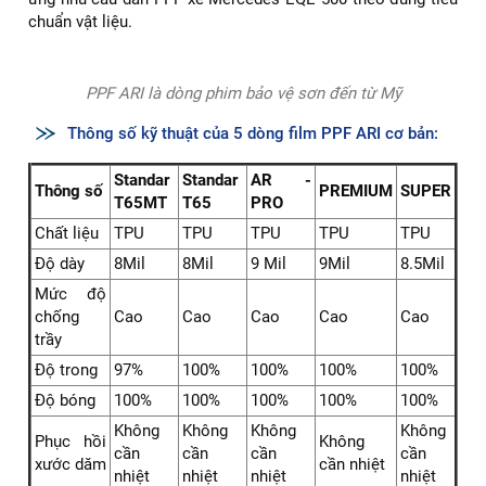
chuẩn vật liệu.
PPF ARI là dòng phim bảo vệ sơn đến từ Mỹ
Thông số kỹ thuật của 5 dòng film PPF ARI cơ bản:
Standar
Standar
AR -
Thông số
PREMIUM
SUPER
T65MT
T65
PRO
Chất liệu
TPU
TPU
TPU
TPU
TPU
Độ dày
8Mil
8Mil
9 Mil
9Mil
8.5Mil
Mức độ
chống
Cao
Cao
Cao
Cao
Cao
trầy
Độ trong
97%
100%
100%
100%
100%
Độ bóng
100%
100%
100%
100%
100%
Không
Không
Không
Không
Phục hồi
Không
cần
cần
cần
cần
xước dăm
cần nhiệt
nhiệt
nhiệt
nhiệt
nhiệt