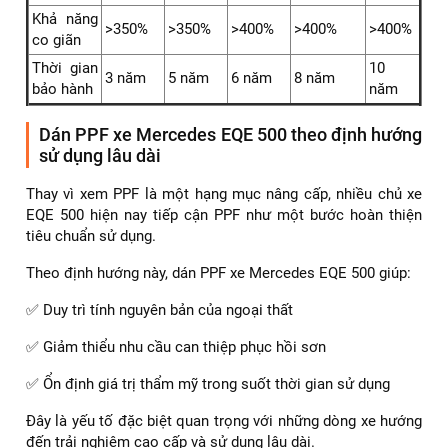
Khả năng
>350%
>350%
>400%
>400%
>400%
co giãn
Thời gian
10
3 năm
5 năm
6 năm
8 năm
bảo hành
năm
Dán PPF xe Mercedes EQE 500 theo định hướng
sử dụng lâu dài
Thay vì xem PPF là một hạng mục nâng cấp, nhiều chủ xe
EQE 500 hiện nay tiếp cận PPF như một bước hoàn thiện
tiêu chuẩn sử dụng.
Theo định hướng này, dán PPF xe Mercedes EQE 500 giúp:
✅ Duy trì tính nguyên bản của ngoại thất
✅ Giảm thiểu nhu cầu can thiệp phục hồi sơn
✅ Ổn định giá trị thẩm mỹ trong suốt thời gian sử dụng
Đây là yếu tố đặc biệt quan trọng với những dòng xe hướng
đến trải nghiệm cao cấp và sử dụng lâu dài.