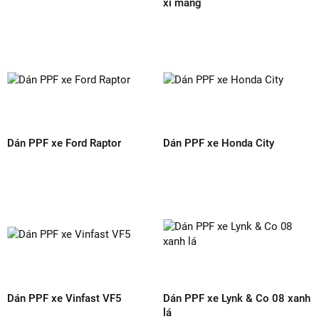
GỬI ĐÁNH GIÁ
SẢN PHẨM CÙNG LOẠI
Dán PPF xe Volvo XC90
Dán PPF xe VinFast VF8 màu
trắng