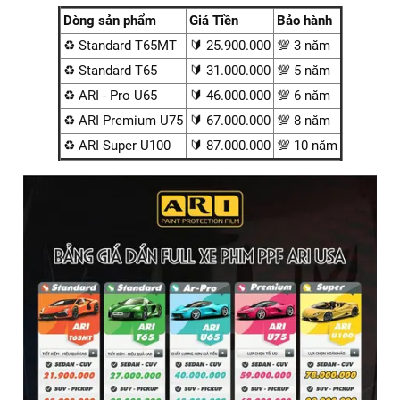
Dòng sản phẩm
Giá Tiền
Bảo hành
♻️ Standard T65MT
🔰 25.900.000
💯 3 năm
♻️ Standard T65
🔰 31.000.000
💯 5 năm
♻️ ARI - Pro U65
🔰 46.000.000
💯 6 năm
♻️ ARI Premium U75
🔰 67.000.000
💯 8 năm
♻️ ARI Super U100
🔰 87.000.000
💯 10 năm