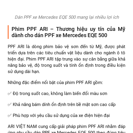
Dán PPF xe Mercedes EQE 500 mang lại nhiều lợi ích
Phim PPF ARI – Thương hiệu uy tín của Mỹ
dành cho dán PPF xe Mercedes EQE 500
PPF ARI là dòng phim bảo vệ sơn đến từ Mỹ, được phát
triển dựa trên các tiêu chuẩn vật liệu dành cho ngành ô tô
hiện đại. Phim PPF ARI tập trung vào sự cân bằng giữa khả
năng bảo vệ, độ trong suốt và tính ổn định trong điều kiện
sử dụng dài hạn.
Những đặc điểm nổi bật của phim PPF ARI gồm:
✅ Độ trong suốt cao, không làm biến đổi màu sơn
✅ Khả năng bám dính ổn định trên bề mặt sơn cao cấp
✅ Phù hợp với yêu cầu sử dụng của xe điện hiện đại
ARI VIỆT NAM cung cấp giải pháp phim PPF ARI nhằm đáp
ứng nhu cầu dán PPF xe Mercedes EQE 500 theo đúng tiêu