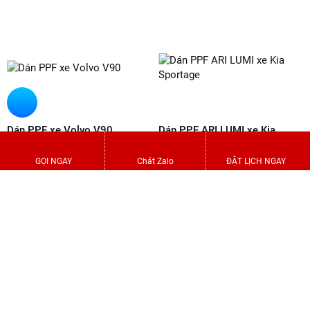
Dán PPF xe Lexus RX 350h
Dán PPF xe Avanza Premio
GỌI NGAY
Chát Zalo
ĐẶT LỊCH NGAY
Dán PPF xe Skoda Kushaq
Dán PPF xe Vinfast VF6 màu
đỏ