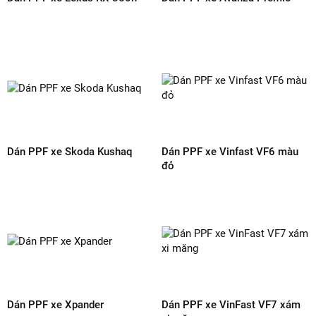
Chia sẻ :
BÌNH LUẬN SẢN PHẨM