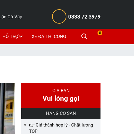
0838 72 3979
Quận Gò Vấp
0
HỖ TRỢ
XE ĐÃ THI CÔNG
GIÁ BÁN
Vui lòng gọi
HÀNG CÓ SẴN
👉 Giá thành hợp lý - Chất lượng
TOP