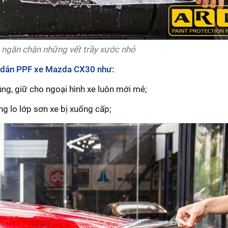
 ngăn chặn những vết trầy xước nhỏ
hi dán PPF xe Mazda CX30 như:
ng, giữ cho ngoại hình xe luôn mới mẻ;
g lo lớp sơn xe bị xuống cấp;