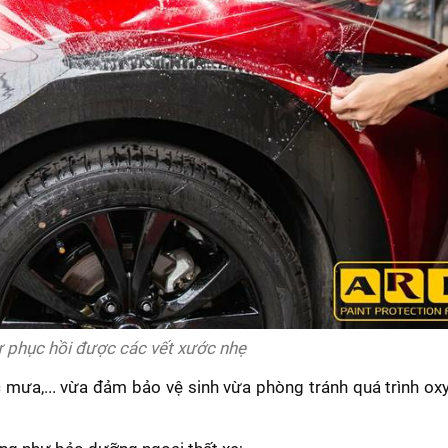
 phục hồi được các vết xước nhẹ
mưa,... vừa đảm bảo vệ sinh vừa phòng tránh quá trình ox