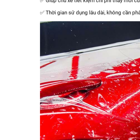
✅ Giúp chủ xế tiết kiệm chi phí thay mới c
✅ Thời gian sử dụng lâu dài, không cần ph