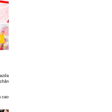
Mazda
 chắn
g cao