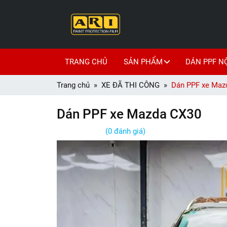
TRANG CHỦ
SẢN PHẨM
DÁN PPF N
Trang chủ
XE ĐÃ THI CÔNG
Dán PPF xe Maz
Dán PPF xe Mazda CX30
(0 đánh giá)