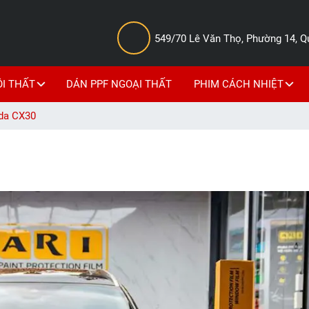
549/70 Lê Văn Thọ, Phường 14, 
ỘI THẤT
DÁN PPF NGOẠI THẤT
PHIM CÁCH NHIỆT
da CX30