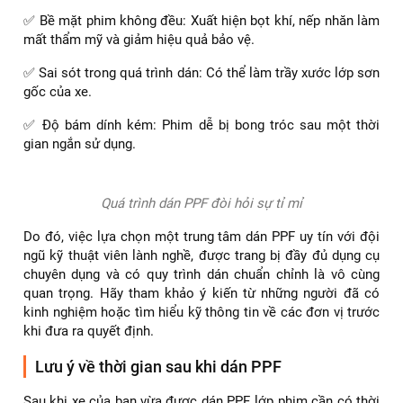
Phim PPF ARI có thể tự phục hồi các vết xước nhẹ
Thực hiện dán PPF tại đơn vị uy tín với kỹ thuật
chuyên nghiệp
Quá trình
dán PPF xe hơi
đòi hỏi sự tỉ mỉ, khéo léo và kinh
nghiệm của kỹ thuật viên. Việc thực hiện tại một đơn vị
không chuyên nghiệp có thể dẫn đến những hậu quả không
mong muốn như:
✅ Bề mặt phim không đều: Xuất hiện bọt khí, nếp nhăn làm
mất thẩm mỹ và giảm hiệu quả bảo vệ.
✅ Sai sót trong quá trình dán: Có thể làm trầy xước lớp sơn
gốc của xe.
✅ Độ bám dính kém: Phim dễ bị bong tróc sau một thời
gian ngắn sử dụng.