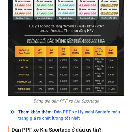
cân nhắc khi lên kế hoạch bảo vệ cho chiếc Kia Sportage
của mình.
Dòng sản phẩm
Giá Tiền
Bảo hành
♻️ Standard T65MT
🔰 23.900.000
💯 3 năm
♻️ Standard T65
🔰 29.000.000
💯 5 năm
♻️ ARI - Pro U65
🔰 43.000.000
💯 6 năm
♻️ ARI Premium U75
🔰 62.000.000
💯 8 năm
♻️ ARI Super U100
🔰 83.000.000
💯 10 năm