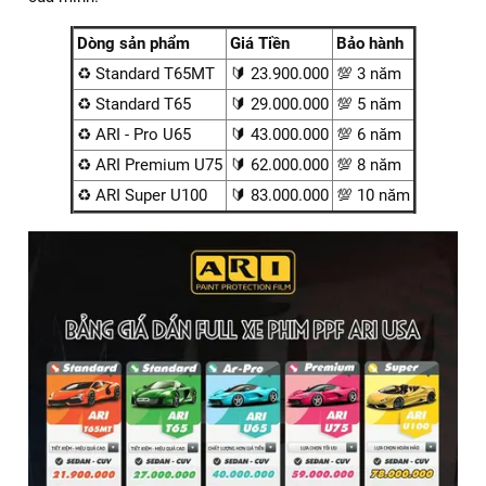
Chi phí dán PPF xe Kia Sportage bao nhiêu
tiền?
Chi phí dán PPF cho xe Kia Sportage tại ARI VIỆT NAM phụ
thuộc vào nhiều yếu tố quan trọng:
✅ Trước hết, loại phim PPF mà bạn lựa chọn là yếu tố then
chốt. Những dòng phim cao cấp thường sở hữu khả năng
bảo vệ vượt trội, độ bền cao và hiệu ứng thẩm mỹ tốt hơn
— tất nhiên đi kèm với đó là mức giá cao hơn.
Dán PPF xe Kia Sportage giá tốt nhất
✅ Tiếp theo, diện tích bề mặt xe cần dán cũng tác động
trực tiếp đến chi phí. Việc dán toàn bộ xe sẽ có mức đầu tư
lớn hơn đáng kể so với việc chỉ dán những khu vực dễ trầy
xước như capo, gương chiếu hậu hoặc tay nắm cửa.
Ngoài ra, ARI VIỆT NAM thường xuyên triển khai các
chương trình ưu đãi đặc biệt, giúp khách hàng tối ưu chi phí
mà vẫn đảm bảo chất lượng dịch vụ. Đây là yếu tố bạn nên