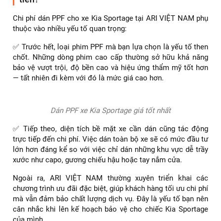
✅ Bảo hành chính hãng: ARI VIỆT NAM cam kết bảo hành
lâu dài cho khách hàng sử dụng phim PPF ARI.
Dán PPF xe Kia Sportage thương hiệu ARI
Thông số kỹ thuật của 5 dòng film PPF ARI cơ bản:
Standar
Standar
AR -
Thông số
PREMIUM
SUPER
T65MT
T65
PRO
Chất liệu
TPU
TPU
TPU
TPU
TPU
Độ dày
8Mil
8Mil
9 Mil
9Mil
8.5Mil
Mức độ
chống
Cao
Cao
Cao
Cao
Cao
trầy
Khả năng
>350%
>350%
>400%
>400%
>400%
co giãn
Thời gian
10
3 năm
5 năm
6 năm
8 năm
bảo hành
năm