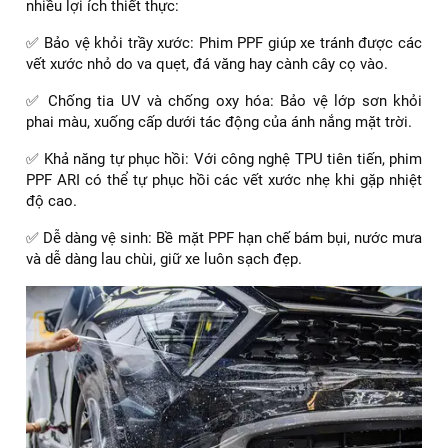
nhiều lợi ích thiết thực:
✅ Bảo vệ khỏi trầy xước: Phim PPF giúp xe tránh được các
vết xước nhỏ do va quẹt, đá văng hay cành cây cọ vào.
✅ Chống tia UV và chống oxy hóa: Bảo vệ lớp sơn khỏi
phai màu, xuống cấp dưới tác động của ánh nắng mặt trời.
✅ Khả năng tự phục hồi: Với công nghệ TPU tiên tiến, phim
PPF ARI có thể tự phục hồi các vết xước nhẹ khi gặp nhiệt
độ cao.
✅ Dễ dàng vệ sinh: Bề mặt PPF hạn chế bám bụi, nước mưa
và dễ dàng lau chùi, giữ xe luôn sạch đẹp.