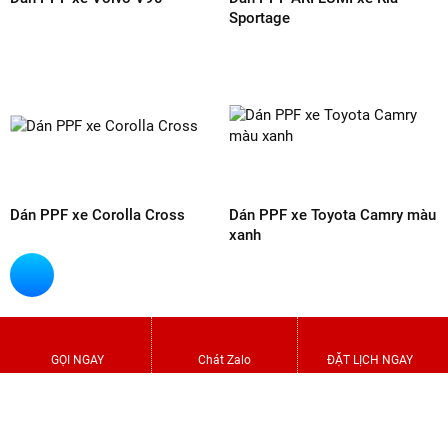
Dán PPF xe Skoda Kushaq
Dán PPF xe Vinfast VF6 màu
đỏ
Dán PPF xe Xpander
Dán PPF xe VinFast VF7 xám
xi măng
GỌI NGAY
Chát Zalo
ĐẶT LỊCH NGAY