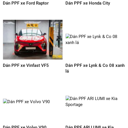
Dán PPF xe Volvo XC90
Dán PPF xe VinFast VF8 màu
trắng
Dán PPF xe Lexus RX 350h
Dán PPF xe Avanza Premio