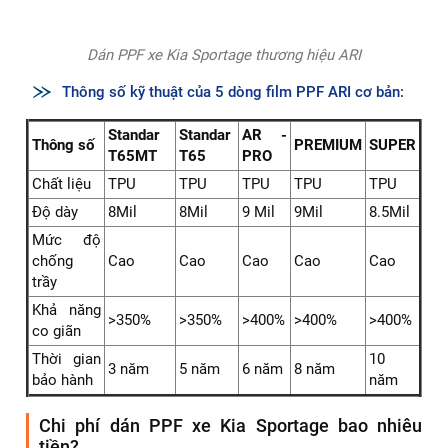
Dán PPF uy tín với đội ngũ kỹ thuật viên lành nghề
Phim PPF ARI – Lựa chọn hoàn hảo cho xe Kia
Sportage
Phim PPF ARI được thiết kế đặc biệt để bảo vệ xe hơi với
những ưu điểm nổi bật:
✅ Chất liệu TPU cao cấp: Khả năng chống trầy xước và tự
phục hồi tuyệt vời.
✅ Độ trong suốt hoàn hảo: Đảm bảo giữ nguyên màu sơn
gốc của xe.
✅ Chống ố vàng và chống tia UV: Giúp phim luôn trong
suốt, không bị xuống màu theo thời gian.