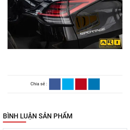
Dán PPF xe Kia Sportage ở đâu uy tín?
ARI VIỆT NAM là địa chỉ đáng tin cậy cho dịch vụ dán PPF
xe Kia Sportage với:
Phim PPF ARI chính hãng 100%: Đảm bảo chất lượng
và độ bền tối ưu.
Đội ngũ kỹ thuật viên tay nghề cao: Được đào tạo bài
bản, thi công chính xác.
Chính sách bảo hành rõ ràng: Cam kết bảo hành dài
hạn từ 3 - 10 năm, mang lại sự an tâm cho khách hàng.
Đừng để xế yêu của bạn bị ảnh hưởng bởi các tác động môi
trường. Hãy liên hệ ngay với ARI VIỆT NAM để được tư vấn
và trải nghiệm dịch vụ dán PPF xe Kia Sportage chuyên
nghiệp nhất!