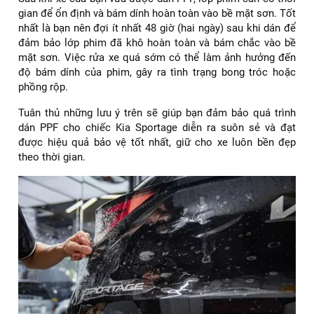
Quá trình dán PPF đòi hỏi sự tỉ mỉ
Do đó, việc lựa chọn một trung tâm dán PPF uy tín với đội
ngũ kỹ thuật viên lành nghề, được trang bị đầy đủ dụng cụ
chuyên dụng và có quy trình dán chuẩn chỉnh là vô cùng
quan trọng. Hãy tham khảo ý kiến từ những người đã có
kinh nghiệm hoặc tìm hiểu kỹ thông tin về các đơn vị trước
khi đưa ra quyết định.
Lưu ý về thời gian sau khi dán PPF