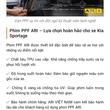
Sau khi xe của bạn vừa được dán PPF, lớp phim cần có thời
gian để ổn định và bám dính hoàn toàn vào bề mặt sơn. Tốt
nhất là bạn nên đợi ít nhất 48 giờ (hai ngày) sau khi dán để
đảm bảo lớp phim đã khô hoàn toàn và bám chắc vào bề
mặt sơn. Việc rửa xe quá sớm có thể làm ảnh hưởng đến
độ bám dính của phim, gây ra tình trạng bong tróc hoặc
phồng rộp.
Tuân thủ những lưu ý trên sẽ giúp bạn đảm bảo quá trình
dán PPF cho chiếc Kia Sportage diễn ra suôn sẻ và đạt
được hiệu quả bảo vệ tốt nhất, giữ cho xe luôn bền đẹp
theo thời gian.