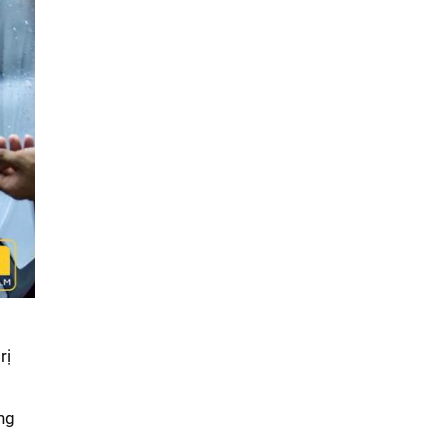
rị
ng