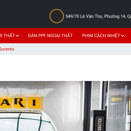
549/70 Lê Văn Thọ, Phường 14, 
ỘI THẤT
DÁN PPF NGOẠI THẤT
PHIM CÁCH NHIỆT
Sorento