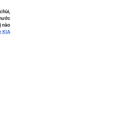
chùi,
 nước
ị nào
e KIA