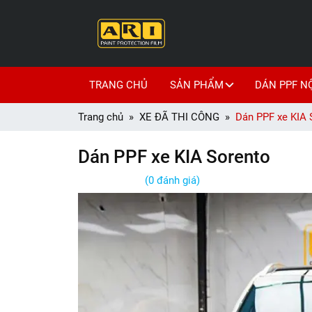
TRANG CHỦ
SẢN PHẨM
DÁN PPF N
Trang chủ
XE ĐÃ THI CÔNG
Dán PPF xe KIA 
Dán PPF xe KIA Sorento
(0 đánh giá)