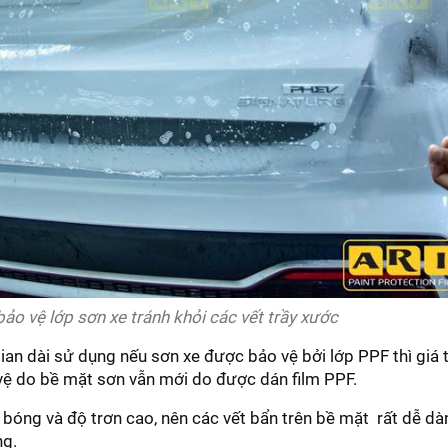
ảo vệ lớp sơn xe tránh khỏi các vết trầy xước
 gian dài sử dụng nếu sơn xe được bảo vệ bởi lớp PPF thì giá t
vệ do bề mặt sơn vẫn mới do được dán film PPF.
 bóng và độ trơn cao, nên các vết bẩn trên bề mặt rất dễ dà
ng.