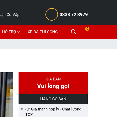
0838 72 3979
Quận Gò Vấp
0
HỖ TRỢ
XE ĐÃ THI CÔNG
GIÁ BÁN
Vui lòng gọi
HÀNG CÓ SẴN
👉 Giá thành hợp lý - Chất lượng
TOP