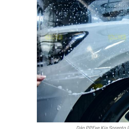
Dán PPFxe Kia Sorento l