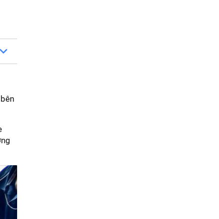
 bên
e
ờng