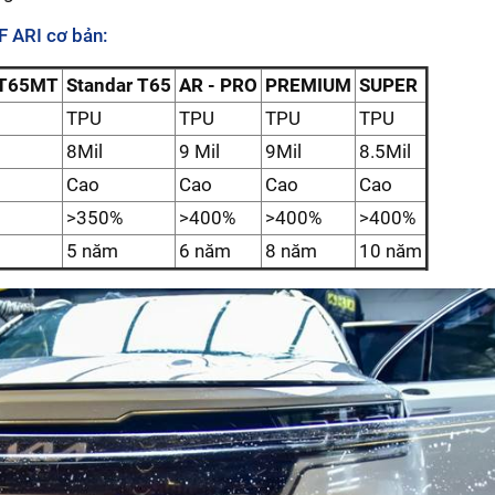
F ARI cơ bản:
 T65MT
Standar T65
AR - PRO
PREMIUM
SUPER
TPU
TPU
TPU
TPU
8Mil
9 Mil
9Mil
8.5Mil
Cao
Cao
Cao
Cao
>350%
>400%
>400%
>400%
5 năm
6 năm
8 năm
10 năm