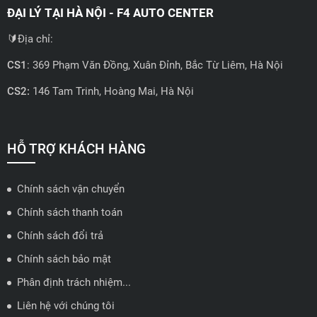
ĐẠI LÝ TẠI HÀ NỘI - F4 AUTO CENTER
🔰Địa chỉ:
CS1
: 369 Phạm Văn Đồng, Xuân Đỉnh, Bắc Từ Liêm, Hà Nội
CS2:
146 Tam Trinh, Hoàng Mai, Hà Nội
📍 Hotline: 0858723888
🗺️
Xem trên bản đồ
HỖ TRỢ KHÁCH HÀNG
Chính sách vận chuyển
ĐẠI LÝ QUẬN 2 HCM - HẢI TRIỀU AUTO
Chính sách thanh toán
🔰 Địa chỉ: 78-80 Vũ Tông Phan, P.An Phú, TP Thủ Đức, TP HCM
Chính sách đổi trả
📍 Hotline: 0938584113
Chính sách bảo mật
Phân định trách nhiệm...
🗺️
Xem trên bản đồ
Liên hệ với chúng tôi