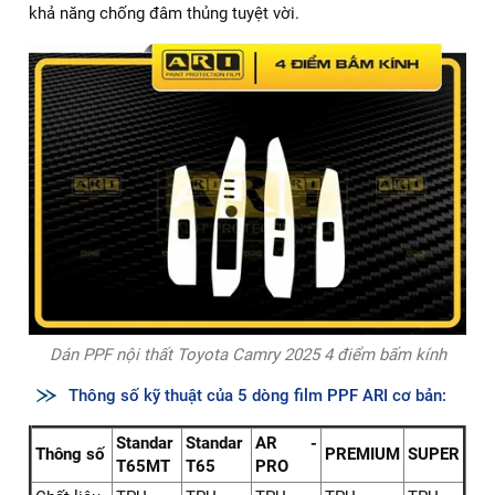
khả năng chống đâm thủng tuyệt vời.
Dán PPF nội thất Toyota Camry 2025 4 điểm bấm kính
Thông số kỹ thuật của 5 dòng film PPF ARI cơ bản:
Standar
Standar
AR -
Thông số
PREMIUM
SUPER
T65MT
T65
PRO