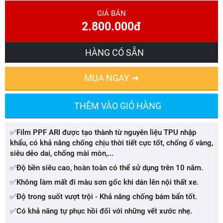
GIÁ BÁN
2.800.000đ
HÀNG CÓ SẴN
MUA NGAY ➜
THÊM VÀO GIỎ HÀNG
✅Film PPF ARI được tạo thành từ nguyên liệu TPU nhập
khẩu, có khả năng chống chịu thời tiết cực tốt, chống ố vàng,
siêu dẻo dai, chống mài mòn,...
✅Độ bền siêu cao, hoàn toàn có thể sử dụng trên 10 năm.
✅Không làm mất đi màu sơn gốc khi dán lên nội thất xe.
✅Độ trong suốt vượt trội - Khả năng chống bám bẩn tốt.
✅Có khả năng tự phục hồi đối với những vết xước nhẹ.