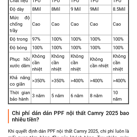
Chất liệu
TPU
TPU
TPU
TPU
TPU
Độ dày
8Mil
8Mil
9 Mil
9Mil
8.5Mil
Mức độ
chống
Cao
Cao
Cao
Cao
Cao
trầy
Độ trong
97%
100%
100%
100%
100%
Độ bóng
100%
100%
100%
100%
100%
Không
Không
Không
Không
Phục hồi
Không
cần
cần
cần
cần
xước dăm
cần nhiệt
nhiệt
nhiệt
nhiệt
nhiệt
Khả năng
>350%
>350%
>400%
>400%
>400%
co giãn
Thời gian
10
3 năm
5 năm
6 năm
8 năm
bảo hành
năm
Chi phí dán dán PPF nội thất Camry 2025 bao
nhiêu tiền?
Khi quyết định dán PPF nội thất Camry 2025, chi phí luôn là