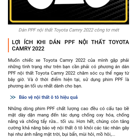
Dán PPF nội thất Toyota Camry 2022 công tơ mét
LỢI ÍCH KHI DÁN PPF NỘI THẤT TOYOTA
CAMRY 2022
Muốn chiếc xe Toyota Camry 2022 của mình gặp phải
những tình trạng như trên bạn cần phải có phương án dán
PPF nội thất Toyota Camry 2022 chăm sóc cụ thể ngay từ
bây giờ. Và ở thời điểm hiện tại, sử dụng phim PPF là
phương án tối ưu nhất dành cho bạn.
Bảo vệ nội thất ô tô hiệu quả
Những dòng phim PPF chất lượng cao đều có cấu tạo bề
mặt dày dặn mang đến tác dụng chống oxy hóa, chống
nắng và chống tẩy rửa… tối ưu. Hơn hết, chúng còn tăng
cường khả năng bảo vệ nội thất ô tô khỏi các tác nhân gây
hại như ánh nắng mặt trời, bụi bẩn, mùi hôi, mồ hôi,...