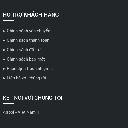
📍 Hotline: 0858723888
🗺️
Xem trên bản đồ
HỖ TRỢ KHÁCH HÀNG
Chính sách vận chuyển
ĐẠI LÝ QUẬN 2 HCM - HẢI TRIỀU AUTO
Chính sách thanh toán
🔰 Địa chỉ: 78-80 Vũ Tông Phan, P.An Phú, TP Thủ Đức, TP HCM
Chính sách đổi trả
📍 Hotline: 0938584113
Chính sách bảo mật
Phân định trách nhiệm...
🗺️
Xem trên bản đồ
Liên hệ với chúng tôi
ĐẠI LÝ THỦ ĐỨC - TB AUTO
KẾT NỐI VỚI CHÚNG TÔI
🔰 Địa chỉ: 482 Đ. Lê Văn Việt, Tăng Nhơn Phú A, Thủ Đức,
Thành phố Hồ Chí Minh
Arippf - Việt Nam 1
📍 Hotline: 0927 862 222