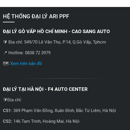
HỆ THỐNG ĐẠI LÝ ARI PPF
ĐẠI LÝ GÒ VẤP HỒ CHÍ MINH - CAO SANG AUTO
🔰 Địa chỉ: 549/70 Lê Văn Thọ, P.14, Q.Gò Vấp, Tphcm
📍 Hotline: 0838 72 3979
🗺️
Xem trên bản đồ
ĐẠI LÝ TẠI HÀ NỘI - F4 AUTO CENTER
🔰Địa chỉ:
CS1
: 369 Phạm Văn Đồng, Xuân Đỉnh, Bắc Từ Liêm, Hà Nội
CS2:
146 Tam Trinh, Hoàng Mai, Hà Nội