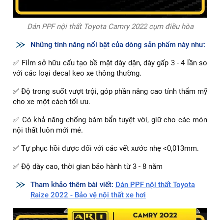
Dán PPF nội thất Toyota Camry 2022 cụm điều hòa
Những tính năng nổi bật của dòng sản phẩm này như:
✅ Film sở hữu cấu tạo bề mặt dày dặn, dày gấp 3 - 4 lần so
với các loại decal keo xe thông thường.
✅ Độ trong suốt vượt trội, góp phần nâng cao tính thẩm mỹ
cho xe một cách tối ưu.
✅ Có khả năng chống bám bẩn tuyệt vời, giữ cho các món
nội thất luôn mới mẻ.
✅ Tự phục hồi được đối với các vết xước nhẹ <0,013mm.
✅ Độ dày cao, thời gian bảo hành từ 3 - 8 năm
Tham khảo thêm bài viết:
Dán PPF nội thất Toyota
Raize 2022 - Bảo vệ nội thất xe hơi