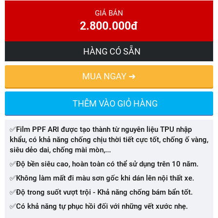
GIÁ BÁN
2.800.000đ
HÀNG CÓ SẴN
MUA NGAY ➜
THÊM VÀO GIỎ HÀNG
✅Film PPF ARI được tạo thành từ nguyên liệu TPU nhập
khẩu, có khả năng chống chịu thời tiết cực tốt, chống ố vàng,
siêu dẻo dai, chống mài mòn,...
✅Độ bền siêu cao, hoàn toàn có thể sử dụng trên 10 năm.
✅Không làm mất đi màu sơn gốc khi dán lên nội thất xe.
✅Độ trong suốt vượt trội - Khả năng chống bám bẩn tốt.
✅Có khả năng tự phục hồi đối với những vết xước nhẹ.