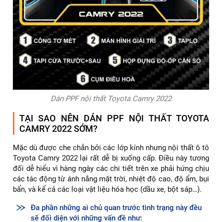
Dán PPF nội thất Toyota Camry 2022
TẠI SAO NÊN DÁN PPF NỘI THẤT TOYOTA
CAMRY 2022 SỚM?
Mặc dù được che chắn bởi các lớp kính nhưng nội thất ô tô
Toyota Camry 2022 lại rất dễ bị xuống cấp. Điều này tương
đối dễ hiểu vì hàng ngày các chi tiết trên xe phải hứng chịu
các tác động từ ánh nắng mặt trời, nhiệt độ cao, độ ẩm, bụi
bẩn, và kể cả các loại vật liệu hóa học (dầu xe, bột sáp…).
Đa phần những ai chủ quan trước tình trạng này đều
sẽ đối diện với những vấn đề như: