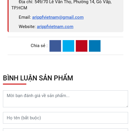
Địa chỉ: 549/70 Lê Văn Thọ, Phường 14, Gò Vấp,
TP.HCM
Email:
arippfvietnam@gmail.com
Website:
arippfvietnam.com
Chia sẻ :
BÌNH LUẬN SẢN PHẨM