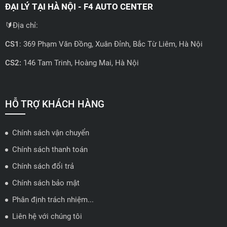
ĐẠI LÝ TẠI HÀ NỘI - F4 AUTO CENTER
🔰Địa chỉ:
CS1
: 369 Phạm Văn Đồng, Xuân Đỉnh, Bắc Từ Liêm, Hà Nội
CS2:
146 Tam Trinh, Hoàng Mai, Hà Nội
📍 Hotline: 0858723888
🗺️
Xem trên bản đồ
HỖ TRỢ KHÁCH HÀNG
Chính sách vận chuyển
ĐẠI LÝ QUẬN 2 HCM - HẢI TRIỀU AUTO
Chính sách thanh toán
🔰 Địa chỉ: 78-80 Vũ Tông Phan, P.An Phú, TP Thủ Đức, TP HCM
Chính sách đổi trả
📍 Hotline: 0938584113
Chính sách bảo mật
Phân định trách nhiệm...
🗺️
Xem trên bản đồ
Liên hệ với chúng tôi