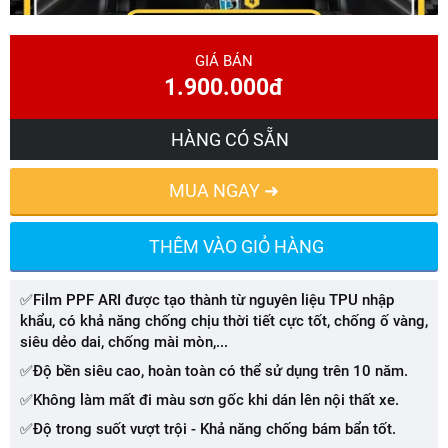
GIÁ BÁN
1.900.000đ
HÀNG CÓ SẴN
MUA NGAY ➜
THÊM VÀO GIỎ HÀNG
✅Film PPF ARI được tạo thành từ nguyên liệu TPU nhập
khẩu, có khả năng chống chịu thời tiết cực tốt, chống ố vàng,
siêu dẻo dai, chống mài mòn,...
✅Độ bền siêu cao, hoàn toàn có thể sử dụng trên 10 năm.
✅Không làm mất đi màu sơn gốc khi dán lên nội thất xe.
✅Độ trong suốt vượt trội - Khả năng chống bám bẩn tốt.