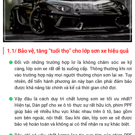
1.1/ Bảo vệ, tăng “tuổi thọ” cho lớp sơn xe hiệu quả
Đối với những trường hợp lơ là không chăm sóc xe kỹ
càng, lớp sơn xe rất dễ bị xuống cấp. Thông thường khi rơi
vào trường hợp này mọi người thường chọn sơn lại xe. Tuy
nhiên, để tiến hành phương án này bạn cần phải đảm bảo
được khả năng tài chính và kể cả thời gian chờ đợi.
Vậy đâu là cách duy trì chất lượng sơn xe tối ưu nhất?
Hiện tại, Dán ppf cho xe ô tô thực sự rất hữu ích, phim PPF
giúp bảo vệ nhiều khu vực khác nhau trên ô tô, bao gồm
sơn bên ngoài, nội thất. Sau khi dán, lớp sơn xe sẽ được
bảo vệ hoàn toàn và không ai có thể nhận ra sự khác biệt.