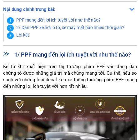
Nội dung chính trong bài:
PPF mang đến lợi ích tuyệt vời như thế nào?
2/ Dán PPF xe hơi, ô tô, xe máy mất bao nhiêu thời gian?
Lời kết
1/ PPF mang đến lợi ích tuyệt vời như thế nào?
Kể từ khi xuất hiện trên thị trường, phim PPF vẫn đang dần
chứng tỏ được những giá trị mà chúng mang tới. Cụ thể, nếu so
sánh với những loại decal keo xe thông thường, phim PPF mang
đến những lợi ích tuyệt vời hơn rất nhiều.