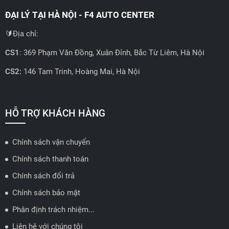
ĐẠI LÝ TẠI HÀ NỘI - F4 AUTO CENTER
🔰Địa chỉ:
CS1
: 369 Phạm Văn Đồng, Xuân Đỉnh, Bắc Từ Liêm, Hà Nội
CS2:
146 Tam Trinh, Hoàng Mai, Hà Nội
📍 Hotline: 0858723888
🗺️
Xem trên bản đồ
HỖ TRỢ KHÁCH HÀNG
Chính sách vận chuyển
ĐẠI LÝ QUẬN 2 HCM - HẢI TRIỀU AUTO
Chính sách thanh toán
🔰 Địa chỉ: 78-80 Vũ Tông Phan, P.An Phú, TP Thủ Đức, TP HCM
Chính sách đổi trả
📍 Hotline: 0938584113
Chính sách bảo mật
Phân định trách nhiệm...
🗺️
Xem trên bản đồ
Liên hệ với chúng tôi