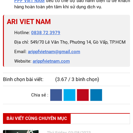
PPF VIỆT NAM
đều có chế độ bảo hành điện tử để khách
hàng hoàn toàn yên tâm khi sử dụng dịch vụ.
ARI VIET NAM
Hotline:
0838 72 3979
Địa chỉ: 549/70 Lê Văn Thọ, Phường 14, Gò Vấp, TP.HCM
Email:
arippfvietnam@gmail.com
Website:
arippfvietnam.com
Bình chọn bài viết:
(3.67 / 3 bình chọn)
Chia sẻ :
BÀI VIẾT CÙNG CHUYÊN MỤC
Thứ Friday, 03/08/2023