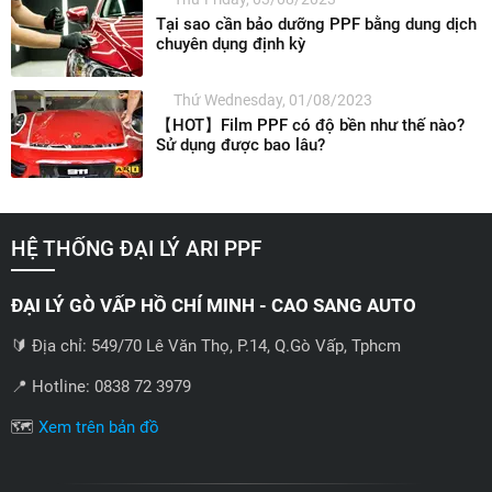
Tại sao cần bảo dưỡng PPF bằng dung dịch
chuyên dụng định kỳ
Thứ Wednesday, 01/08/2023
【HOT】Film PPF có độ bền như thế nào?
Sử dụng được bao lâu?
HỆ THỐNG ĐẠI LÝ ARI PPF
ĐẠI LÝ GÒ VẤP HỒ CHÍ MINH - CAO SANG AUTO
🔰 Địa chỉ: 549/70 Lê Văn Thọ, P.14, Q.Gò Vấp, Tphcm
📍 Hotline: 0838 72 3979
🗺️
Xem trên bản đồ