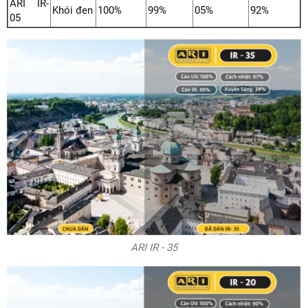
ARI IR-
Khói đen
100%
99%
05%
92%
05
ARI IR - 35