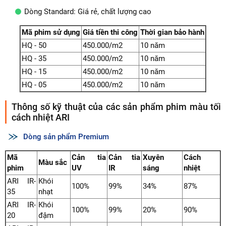
Dòng Standard: Giá rẻ, chất lượng cao
Mã phim sử dụng
Giá tiền thi công
Thời gian bảo hành
HQ - 50
450.000/m2
10 năm
HQ - 35
450.000/m2
10 năm
HQ - 15
450.000/m2
10 năm
HQ - 05
450.000/m2
10 năm
Thông số kỹ thuật của các sản phẩm phim màu tối
cách nhiệt ARI
Dòng sản phẩm Premium
Mã
Cản tia
Cản tia
Xuyên
Cách
Màu sắc
phim
UV
IR
sáng
nhiệt
ARI IR-
Khói
100%
99%
34%
87%
35
nhạt
ARI IR-
Khói
100%
99%
20%
90%
20
đậm