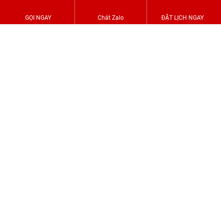
GỌI NGAY
Chát Zalo
ĐẶT LỊCH NGAY
Dán phim màu khói đậm
Tầm nhìn ngoài và trong sau khi dán phim