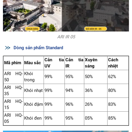
ARI IR 05
Dòng sản phẩm Standard
Cản tia
Cản tia
Xuyên
Cách
Mã phim
Màu sắc
UV
IR
sáng
nhiệt
ARI HQ-
Khói
99%
95%
50%
62%
50
trong
ARI HQ-
Khói nhạt
99%
94%
36%
80%
35
ARI HQ-
Khói đậm
99%
96%
26%
83%
15
ARI HQ-
Khói đen
99%
95%
05%
85%
05