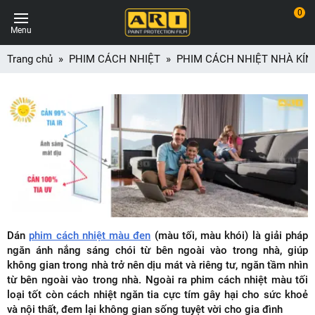
0
Menu
Trang chủ
PHIM CÁCH NHIỆT
PHIM CÁCH NHIỆT NHÀ KÍN
Dán
phim cách nhiệt màu đen
(màu tối, màu khói) là giải pháp
ngăn ánh nắng sáng chói từ bên ngoài vào trong nhà, giúp
không gian trong nhà trở nên dịu mát và riêng tư, ngăn tầm nhìn
từ bên ngoài vào trong nhà. Ngoài ra phim cách nhiệt màu tối
loại tốt còn cách nhiệt ngăn tia cực tím gây hại cho sức khoẻ
và nội thất, đem lại không gian sống tuyệt vời cho gia đình