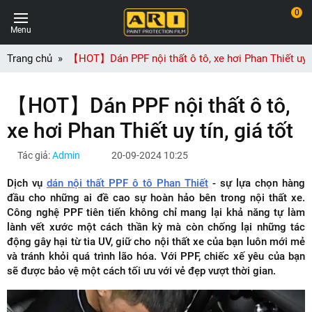
0
Menu
Trang chủ
【HOT】Dán PPF nội thất ô tô, xe hơi Phan Thiết uy tí
【HOT】Dán PPF nội thất ô tô,
xe hơi Phan Thiết uy tín, giá tốt
Tác giả:
Admin
20-09-2024 10:25
Dịch vụ
dán nội thất PPF ô tô Phan Thiết
- sự lựa chọn hàng
đầu cho những ai đề cao sự hoàn hảo bên trong nội thất xe.
Công nghệ PPF tiên tiến không chỉ mang lại khả năng tự làm
lành vết xước một cách thần kỳ mà còn chống lại những tác
động gây hại từ tia UV, giữ cho nội thất xe của bạn luôn mới mẻ
và tránh khỏi quá trình lão hóa. Với PPF, chiếc xế yêu của bạn
sẽ được bảo vệ một cách tối ưu với vẻ đẹp vượt thời gian.