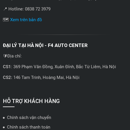
📍 Hotline: 0838 72 3979
🗺️
Xem trên bản đồ
ĐẠI LÝ TẠI HÀ NỘI - F4 AUTO CENTER
🔰Địa chỉ:
CS1
: 369 Phạm Văn Đồng, Xuân Đỉnh, Bắc Từ Liêm, Hà Nội
CS2:
146 Tam Trinh, Hoàng Mai, Hà Nội
📍 Hotline: 0858723888
🗺️
Xem trên bản đồ
HỖ TRỢ KHÁCH HÀNG
Chính sách vận chuyển
ĐẠI LÝ QUẬN 2 HCM - HẢI TRIỀU AUTO
Chính sách thanh toán