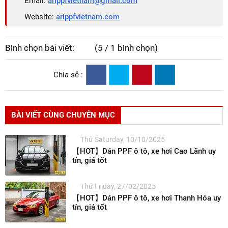
Email:
arippfvietnam@gmail.com
Website:
arippfvietnam.com
Bình chọn bài viết:
(5 / 1 bình chọn)
Chia sẻ :
BÀI VIẾT CÙNG CHUYÊN MỤC
Thứ Saturday, 10/10/2025
【HOT】Dán PPF ô tô, xe hơi Cao Lãnh uy
tín, giá tốt
Thứ Friday, 27/02/2025
【HOT】Dán PPF ô tô, xe hơi Thanh Hóa uy
tín, giá tốt