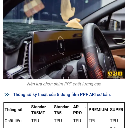
Nên lựa chọn phim PPF chất lượng cao
Thông số kỹ thuật của 5 dòng film PPF ARI cơ bản:
Standar
Standar
AR -
Thông số
PREMIUM
SUPER
T65MT
T65
PRO
Chất liệu
TPU
TPU
TPU
TPU
TPU