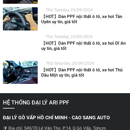
Thứ Tuesday, 23/09/2024
【HOT】Dán PPF nội thất ô tô, xe hơi Tân
Uyên uy tín, giá tốt
Thứ Tuesday, 23/09/2024
【HOT】Dán PPF nội thất ô tô, xe hơi Dĩ An
uy tín, giá tốt
Thứ Saturday, 20/09/2024
【HOT】Dán PPF nội thất ô tô, xe hơi Thủ
Dầu Một uy tín, giá tốt
HỆ THỐNG ĐẠI LÝ ARI PPF
ĐẠI LÝ GÒ VẤP HỒ CHÍ MINH - CAO SANG AUTO
🔰 Địa chỉ: 549/70 Lê Văn Thọ, P.14, Q.Gò Vấp, Tphcm