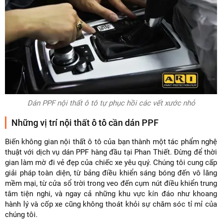
Dán PPF nội thất ô tô tự phục hồi các vết xước nhỏ
Những vị trí nội thất ô tô cần dán PPF
Biến không gian nội thất ô tô của bạn thành một tác phẩm nghệ
thuật với dịch vụ dán PPF hàng đầu tại Phan Thiết. Đừng để thời
gian làm mờ đi vẻ đẹp của chiếc xe yêu quý. Chúng tôi cung cấp
giải pháp toàn diện, từ bảng điều khiển sáng bóng đến vô lăng
mềm mại, từ cửa sổ trời trong veo đến cụm nút điều khiển trung
tâm tiện nghi, và ngay cả những khu vực kín đáo như khoang
hành lý và cốp xe cũng không thoát khỏi sự chăm sóc tỉ mỉ của
chúng tôi.