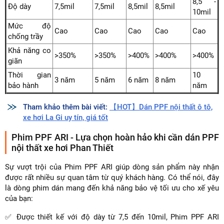
8,5 -
Độ dày
7,5mil
7,5mil
8,5mil
8,5mil
10mil
Mức độ
Cao
Cao
Cao
Cao
Cao
chống trầy
Khả năng co
>350%
>350%
>400%
>400%
>400%
giãn
Thời gian
10
3 năm
5 năm
6 năm
8 năm
bảo hành
năm
Tham khảo thêm bài viết:
【HOT】Dán PPF nội thất ô tô,
xe hơi La Gi uy tín, giá tốt
Phim PPF ARI - Lựa chọn hoàn hảo khi cần dán PPF
nội thất xe hơi Phan Thiết
Sự vượt trội của Phim PPF ARI giúp dòng sản phẩm này nhận
được rất nhiều sự quan tâm từ quý khách hàng. Có thể nói, đây
là dòng phim dán mang đến khả năng bảo vệ tối ưu cho xế yêu
của bạn:
✅ Được thiết kế với độ dày từ 7,5 đến 10mil, Phim PPF ARI