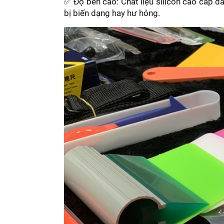
✅ Độ bền cao: Chất liệu silicon cao cấp đ
bị biến dạng hay hư hỏng.