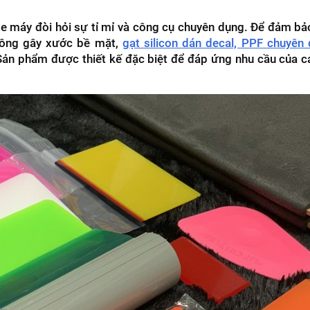
xe máy đòi hỏi sự tỉ mỉ và công cụ chuyên dụng. Để đảm bả
hông gây xước bề mặt,
gạt silicon dán decal, PPF chuyên
 Sản phẩm được thiết kế đặc biệt để đáp ứng nhu cầu của c