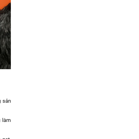
g sản
g làm