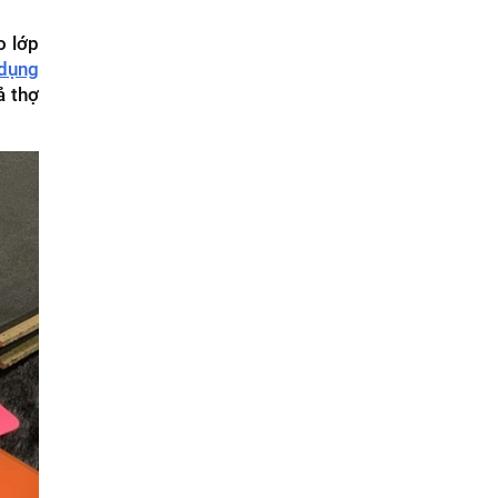
o lớp
 dụng
ả thợ