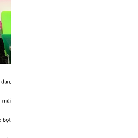
 dán,
i mái
ỏ bọt