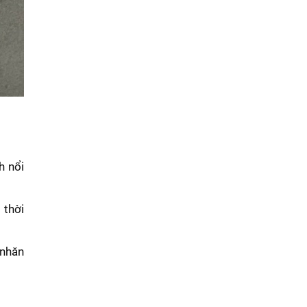
h nổi
 thời
 nhăn