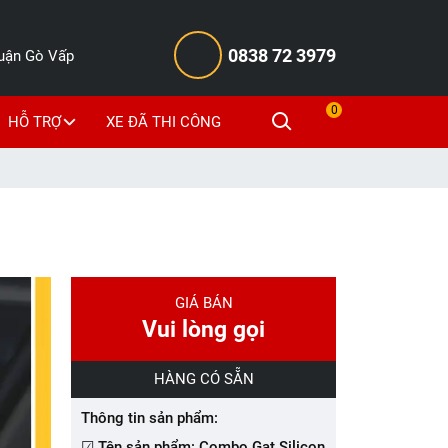
0838 72 3979
Quận Gò Vấp
0
HỖ TRỢ
XE ĐÃ THI CÔNG
GIÁ BÁN
Vui lòng gọi
HÀNG CÓ SẴN
Thông tin sản phẩm:
☑ Tên sản phẩm: Combo Gạt Silicon