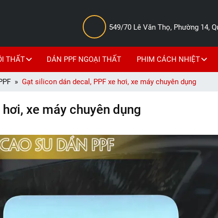
549/70 Lê Văn Thọ, Phường 14, 
ỘI THẤT
DÁN PPF NGOẠI THẤT
PHIM CÁCH NHIỆT
PPF
Gạt silicon dán decal, PPF xe hơi, xe máy chuyên dụng
e hơi, xe máy chuyên dụng