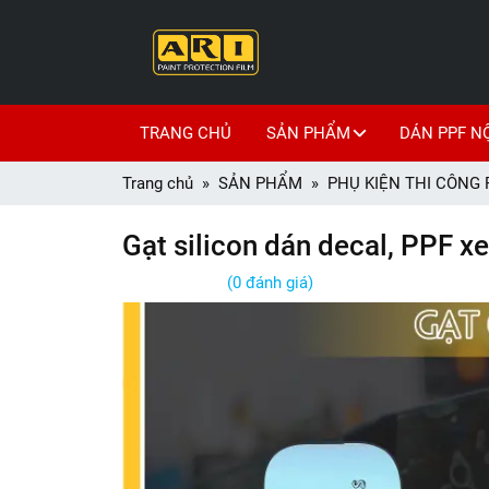
TRANG CHỦ
SẢN PHẨM
DÁN PPF N
Trang chủ
SẢN PHẨM
PHỤ KIỆN THI CÔNG 
Gạt silicon dán decal, PPF x
(0 đánh giá)