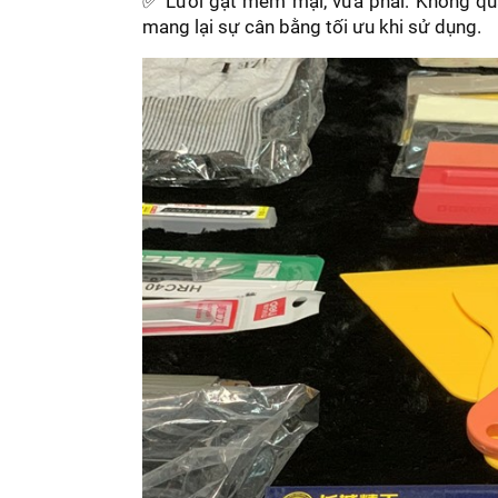
✅ Lưỡi gạt mềm mại, vừa phải: Không qu
mang lại sự cân bằng tối ưu khi sử dụng.