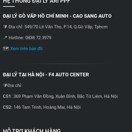
HỆ THỐNG ĐẠI LÝ ARI PPF
ĐẠI LÝ GÒ VẤP HỒ CHÍ MINH - CAO SANG AUTO
🔰 Địa chỉ: 549/70 Lê Văn Thọ, P.14, Q.Gò Vấp, Tphcm
📍 Hotline: 0838 72 3979
🗺️
Xem trên bản đồ
ĐẠI LÝ TẠI HÀ NỘI - F4 AUTO CENTER
🔰Địa chỉ:
CS1
: 369 Phạm Văn Đồng, Xuân Đỉnh, Bắc Từ Liêm, Hà Nội
CS2:
146 Tam Trinh, Hoàng Mai, Hà Nội
📍 Hotline: 0858723888
🗺️
Xem trên bản đồ
HỖ TRỢ KHÁCH HÀNG