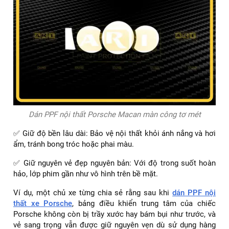
Dán PPF nội thất Porsche Macan màn công tơ mét
✅ Giữ độ bền lâu dài: Bảo vệ nội thất khỏi ánh nắng và hơi
ẩm, tránh bong tróc hoặc phai màu.
✅ Giữ nguyên vẻ đẹp nguyên bản: Với độ trong suốt hoàn
hảo, lớp phim gần như vô hình trên bề mặt.
Ví dụ, một chủ xe từng chia sẻ rằng sau khi
dán PPF nội
thất xe Porsche
, bảng điều khiển trung tâm của chiếc
Porsche không còn bị trầy xước hay bám bụi như trước, và
vẻ sang trọng vẫn được giữ nguyên vẹn dù sử dụng hàng