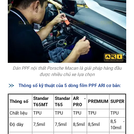
Dán PPF nội thất Porsche Macan là giải pháp hàng đầu
được nhiều chủ xe lựa chọn
Thông số kỹ thuật của 5 dòng film PPF ARI cơ bản:
Standar
Standar
AR -
Thông số
PREMIUM
SUPER
T65MT
T65
PRO
Chất liệu
TPU
TPU
TPU
TPU
TPU
8,5 -
Độ dày
7,5mil
7,5mil
8,5mil
8,5mil
10mil