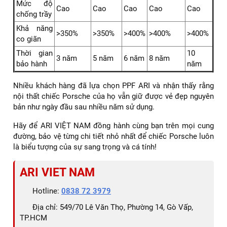
Mức độ
Cao
Cao
Cao
Cao
Cao
chống trầy
Khả năng
>350%
>350%
>400%
>400%
>400%
co giãn
Thời gian
10
3 năm
5 năm
6 năm
8 năm
bảo hành
năm
Nhiều khách hàng đã lựa chọn PPF ARI và nhận thấy rằng
nội thất chiếc Porsche của họ vẫn giữ được vẻ đẹp nguyên
bản như ngày đầu sau nhiều năm sử dụng.
Hãy để ARI VIỆT NAM đồng hành cùng bạn trên mọi cung
đường, bảo vệ từng chi tiết nhỏ nhất để chiếc Porsche luôn
là biểu tượng của sự sang trọng và cá tính!
ARI VIET NAM
Hotline:
0838 72 3979
Địa chỉ: 549/70 Lê Văn Thọ, Phường 14, Gò Vấp,
TP.HCM