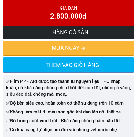
GIÁ BÁN
2.800.000đ
HÀNG CÓ SẴN
MUA NGAY ➜
THÊM VÀO GIỎ HÀNG
✅Film PPF ARI được tạo thành từ nguyên liệu TPU nhập
khẩu, có khả năng chống chịu thời tiết cực tốt, chống ố vàng,
siêu dẻo dai, chống mài mòn,...
✅Độ bền siêu cao, hoàn toàn có thể sử dụng trên 10 năm.
✅Không làm mất đi màu sơn gốc khi dán lên nội thất xe.
✅Độ trong suốt vượt trội - Khả năng chống bám bẩn tốt.
✅Có khả năng tự phục hồi đối với những vết xước nhẹ.