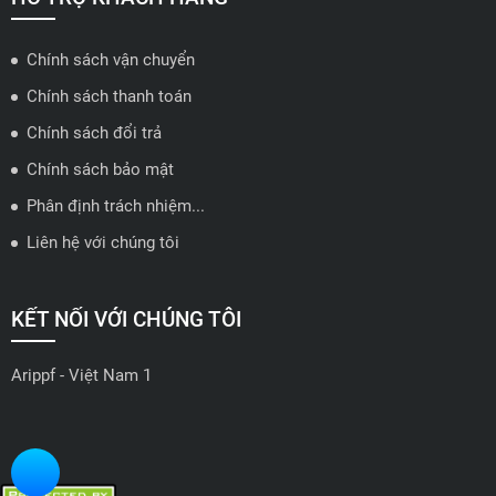
Chính sách vận chuyển
ĐẠI LÝ QUẬN 2 HCM - HẢI TRIỀU AUTO
Chính sách thanh toán
🔰 Địa chỉ: 78-80 Vũ Tông Phan, P.An Phú, TP Thủ Đức, TP HCM
Chính sách đổi trả
📍 Hotline: 0938584113
Chính sách bảo mật
Phân định trách nhiệm...
🗺️
Xem trên bản đồ
Liên hệ với chúng tôi
ĐẠI LÝ THỦ ĐỨC - TB AUTO
KẾT NỐI VỚI CHÚNG TÔI
🔰 Địa chỉ: 482 Đ. Lê Văn Việt, Tăng Nhơn Phú A, Thủ Đức,
Thành phố Hồ Chí Minh
Arippf - Việt Nam 1
📍 Hotline: 0927 862 222
🗺️
Xem trên bản đồ