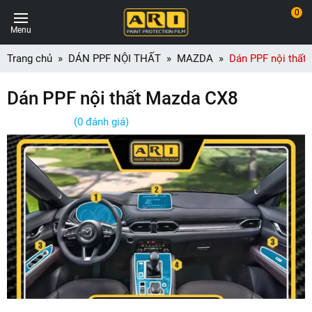
0
Menu
Trang chủ
DÁN PPF NỘI THẤT
MAZDA
Dán PPF nội thất
Dán PPF nội thất Mazda CX8
(0 đánh giá)