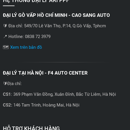
HỆ THỐNG ĐẠI LÝ ARI PPF
ĐẠI LÝ GÒ VẤP HỒ CHÍ MINH - CAO SANG AUTO
🔰 Địa chỉ: 549/70 Lê Văn Thọ, P.14, Q.Gò Vấp, Tphcm
📍 Hotline: 0838 72 3979
🗺️
Xem trên bản đồ
ĐẠI LÝ TẠI HÀ NỘI - F4 AUTO CENTER
🔰Địa chỉ:
CS1
: 369 Phạm Văn Đồng, Xuân Đỉnh, Bắc Từ Liêm, Hà Nội
CS2:
146 Tam Trinh, Hoàng Mai, Hà Nội
📍 Hotline: 0858723888
🗺️
Xem trên bản đồ
HỖ TRỢ KHÁCH HÀNG