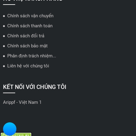
Chính sách vận chuyển
ĐẠI LÝ QUẬN 2 HCM - HẢI TRIỀU AUTO
Chính sách thanh toán
🔰 Địa chỉ: 78-80 Vũ Tông Phan, P.An Phú, TP Thủ Đức, TP HCM
Chính sách đổi trả
📍 Hotline: 0938584113
Chính sách bảo mật
Phân định trách nhiệm...
🗺️
Xem trên bản đồ
Liên hệ với chúng tôi
ĐẠI LÝ THỦ ĐỨC - TB AUTO
KẾT NỐI VỚI CHÚNG TÔI
🔰 Địa chỉ: 482 Đ. Lê Văn Việt, Tăng Nhơn Phú A, Thủ Đức,
Thành phố Hồ Chí Minh
Arippf - Việt Nam 1
📍 Hotline: 0927 862 222
🗺️
Xem trên bản đồ