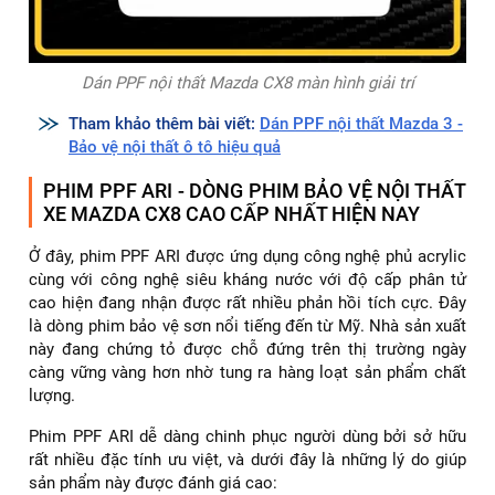
Dán PPF nội thất Mazda CX8 màn hình giải trí
Tham khảo thêm bài viết:
Dán PPF nội thất Mazda 3 -
Bảo vệ nội thất ô tô hiệu quả
PHIM PPF ARI - DÒNG PHIM BẢO VỆ NỘI THẤT
XE MAZDA CX8 CAO CẤP NHẤT HIỆN NAY
Ở đây, phim PPF ARI được ứng dụng công nghệ phủ acrylic
cùng với công nghệ siêu kháng nước với độ cấp phân tử
cao hiện đang nhận được rất nhiều phản hồi tích cực. Đây
là dòng phim bảo vệ sơn nổi tiếng đến từ Mỹ. Nhà sản xuất
này đang chứng tỏ được chỗ đứng trên thị trường ngày
càng vững vàng hơn nhờ tung ra hàng loạt sản phẩm chất
lượng.
Phim PPF ARI dễ dàng chinh phục người dùng bởi sở hữu
rất nhiều đặc tính ưu việt, và dưới đây là những lý do giúp
sản phẩm này được đánh giá cao: