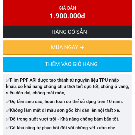
GIÁ BÁN
1.900.000đ
HÀNG CÓ SẴN
MUA NGAY ➜
THÊM VÀO GIỎ HÀNG
✅Film PPF ARI được tạo thành từ nguyên liệu TPU nhập
khẩu, có khả năng chống chịu thời tiết cực tốt, chống ố vàng,
siêu dẻo dai, chống mài mòn,...
✅Độ bền siêu cao, hoàn toàn có thể sử dụng trên 10 năm.
✅Không làm mất đi màu sơn gốc khi dán lên nội thất xe.
✅Độ trong suốt vượt trội - Khả năng chống bám bẩn tốt.
✅Có khả năng tự phục hồi đối với những vết xước nhẹ.