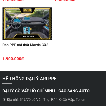
Dán PPF nội thất Mazda CX8
1.900.000đ
HỆ THỐNG ĐẠI LÝ ARI PPF
ĐẠI LÝ GÒ VẤP HỒ CHÍ MINH - CAO SANG AUTO
🔰 Địa chỉ: 549/70 Lê Văn Thọ, P.14, Q.Gò Vấp, Tphcm