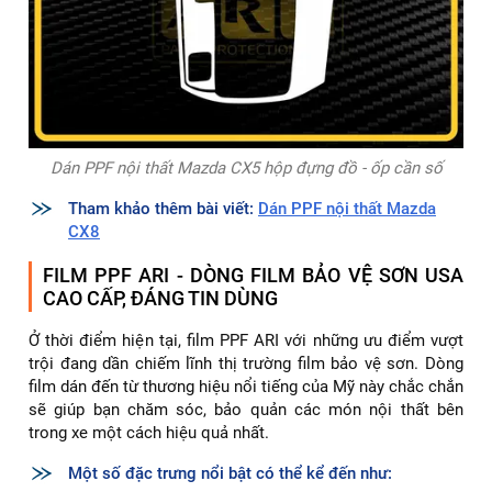
Dán PPF nội thất Mazda CX5 hộp đựng đồ - ốp cần số
Tham khảo thêm bài viết:
Dán PPF nội thất Mazda
CX8
FILM PPF ARI - DÒNG FILM BẢO VỆ SƠN USA
CAO CẤP, ĐÁNG TIN DÙNG
Ở thời điểm hiện tại, film PPF ARI với những ưu điểm vượt
trội đang dần chiếm lĩnh thị trường film bảo vệ sơn. Dòng
film dán đến từ thương hiệu nổi tiếng của Mỹ này chắc chắn
sẽ giúp bạn chăm sóc, bảo quản các món nội thất bên
trong xe một cách hiệu quả nhất.
Một số đặc trưng nổi bật có thể kể đến như: