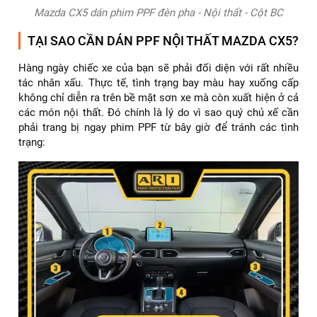
Mazda CX5 dán phim PPF đèn pha - Nội thất - Cột BC
TẠI SAO CẦN DÁN PPF NỘI THẤT MAZDA CX5?
Hàng ngày chiếc xe của bạn sẽ phải đối diện với rất nhiều
tác nhân xấu. Thực tế, tình trạng bay màu hay xuống cấp
không chỉ diễn ra trên bề mặt sơn xe mà còn xuất hiện ở cả
các món nội thất. Đó chính là lý do vì sao quý chủ xế cần
phải trang bị ngay phim PPF từ bây giờ để tránh các tình
trạng: