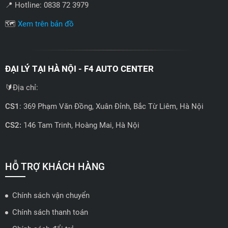
📍 Hotline: 0838 72 3979
🗺️
Xem trên bản đồ
ĐẠI LÝ TẠI HÀ NỘI - F4 AUTO CENTER
🔰Địa chỉ:
CS1
: 369 Phạm Văn Đồng, Xuân Đỉnh, Bắc Từ Liêm, Hà Nội
CS2:
146 Tam Trinh, Hoàng Mai, Hà Nội
📍 Hotline: 0858723888
🗺️
Xem trên bản đồ
HỖ TRỢ KHÁCH HÀNG
Chính sách vận chuyển
ĐẠI LÝ QUẬN 2 HCM - HẢI TRIỀU AUTO
Chính sách thanh toán
🔰 Địa chỉ: 78-80 Vũ Tông Phan, P.An Phú, TP Thủ Đức, TP HCM