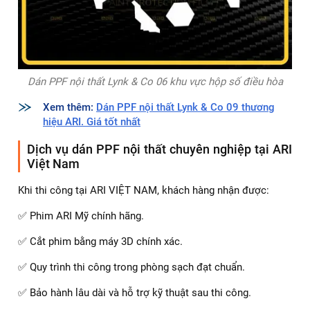
Dán PPF nội thất Lynk & Co 06 khu vực hộp số điều hòa
Xem thêm:
Dán PPF nội thất Lynk & Co 09 thương
hiệu ARI. Giá tốt nhất
Dịch vụ dán PPF nội thất chuyên nghiệp tại ARI
Việt Nam
Khi thi công tại ARI VIỆT NAM, khách hàng nhận được:
✅ Phim ARI Mỹ chính hãng.
✅ Cắt phim bằng máy 3D chính xác.
✅ Quy trình thi công trong phòng sạch đạt chuẩn.
✅ Bảo hành lâu dài và hỗ trợ kỹ thuật sau thi công.