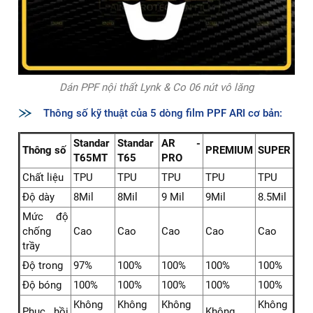
Dán PPF nội thất Lynk & Co 06 nút vô lăng
Thông số kỹ thuật của 5 dòng film PPF ARI cơ bản:
Standar
Standar
AR -
Thông số
PREMIUM
SUPER
T65MT
T65
PRO
Chất liệu
TPU
TPU
TPU
TPU
TPU
Độ dày
8Mil
8Mil
9 Mil
9Mil
8.5Mil
Mức độ
chống
Cao
Cao
Cao
Cao
Cao
trầy
Độ trong
97%
100%
100%
100%
100%
Độ bóng
100%
100%
100%
100%
100%
Không
Không
Không
Không
Phục hồi
Không