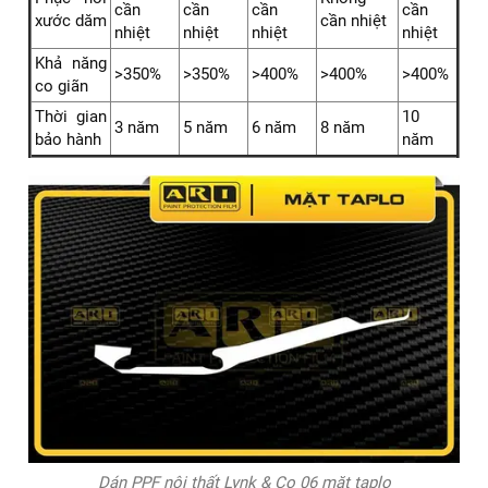
cần
cần
cần
cần
xước dăm
cần nhiệt
nhiệt
nhiệt
nhiệt
nhiệt
Khả năng
>350%
>350%
>400%
>400%
>400%
co giãn
Thời gian
10
3 năm
5 năm
6 năm
8 năm
bảo hành
năm
Dán PPF nội thất Lynk & Co 06 mặt taplo