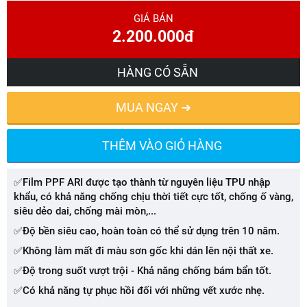
GIÁ BÁN
2.200.000đ
HÀNG CÓ SẴN
MUA NGAY ➜
THÊM VÀO GIỎ HÀNG
✅Film PPF ARI được tạo thành từ nguyên liệu TPU nhập
khẩu, có khả năng chống chịu thời tiết cực tốt, chống ố vàng,
siêu dẻo dai, chống mài mòn,...
✅Độ bền siêu cao, hoàn toàn có thể sử dụng trên 10 năm.
✅Không làm mất đi màu sơn gốc khi dán lên nội thất xe.
✅Độ trong suốt vượt trội - Khả năng chống bám bẩn tốt.
✅Có khả năng tự phục hồi đối với những vết xước nhẹ.