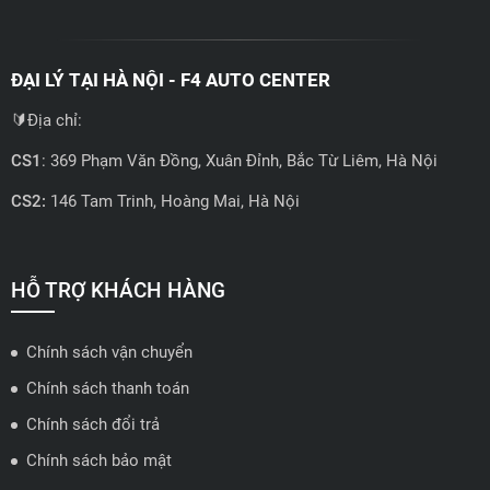
ĐẠI LÝ TẠI HÀ NỘI - F4 AUTO CENTER
🔰Địa chỉ:
CS1
: 369 Phạm Văn Đồng, Xuân Đỉnh, Bắc Từ Liêm, Hà Nội
CS2:
146 Tam Trinh, Hoàng Mai, Hà Nội
📍 Hotline: 0858723888
🗺️
Xem trên bản đồ
HỖ TRỢ KHÁCH HÀNG
Chính sách vận chuyển
ĐẠI LÝ QUẬN 2 HCM - HẢI TRIỀU AUTO
Chính sách thanh toán
🔰 Địa chỉ: 78-80 Vũ Tông Phan, P.An Phú, TP Thủ Đức, TP HCM
Chính sách đổi trả
📍 Hotline: 0938584113
Chính sách bảo mật