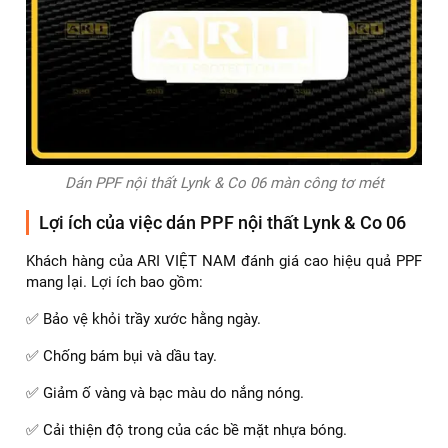
Dán PPF nội thất Lynk & Co 06 màn công tơ mét
Lợi ích của việc dán PPF nội thất Lynk & Co 06
Khách hàng của ARI VIỆT NAM đánh giá cao hiệu quả PPF
mang lại. Lợi ích bao gồm:
✅ Bảo vệ khỏi trầy xước hằng ngày.
✅ Chống bám bụi và dầu tay.
✅ Giảm ố vàng và bạc màu do nắng nóng.
✅ Cải thiện độ trong của các bề mặt nhựa bóng.