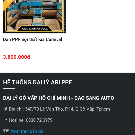
Dán PPF nội thất Kia Carnival
3.800.000đ
HỆ THỐNG ĐẠI LÝ ARI PPF
ĐẠI LÝ GÒ VẤP HỒ CHÍ MINH - CAO SANG AUTO
🔰 Địa chỉ: 549/70 Lê Văn Thọ, P.14, Q.Gò Vấp, Tphcm
📍 Hotline: 0838 72 3979
🗺️
Xem trên bản đồ