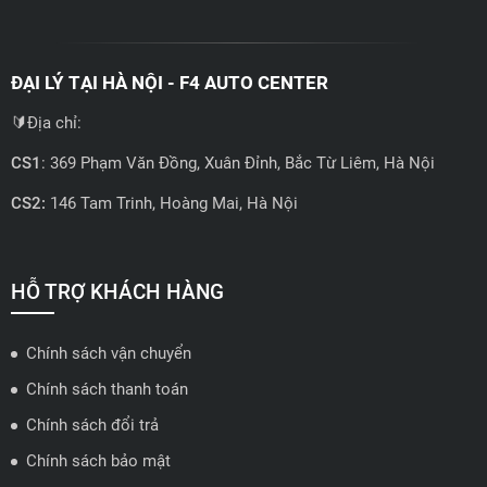
ĐẠI LÝ TẠI HÀ NỘI - F4 AUTO CENTER
🔰Địa chỉ:
CS1
: 369 Phạm Văn Đồng, Xuân Đỉnh, Bắc Từ Liêm, Hà Nội
CS2:
146 Tam Trinh, Hoàng Mai, Hà Nội
📍 Hotline: 0858723888
🗺️
Xem trên bản đồ
HỖ TRỢ KHÁCH HÀNG
Chính sách vận chuyển
ĐẠI LÝ QUẬN 2 HCM - HẢI TRIỀU AUTO
Chính sách thanh toán
🔰 Địa chỉ: 78-80 Vũ Tông Phan, P.An Phú, TP Thủ Đức, TP HCM
Chính sách đổi trả
📍 Hotline: 0938584113
Chính sách bảo mật