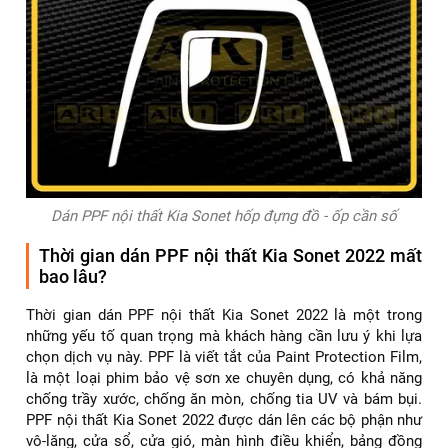
Dán PPF nội thất Kia Sonet hốp đựng đồ - ốp cần số
Thời gian dán PPF nội thất Kia Sonet 2022 mất
bao lâu?
Thời gian dán PPF nội thất Kia Sonet 2022 là một trong
những yếu tố quan trọng mà khách hàng cần lưu ý khi lựa
chọn dịch vụ này. PPF là viết tắt của Paint Protection Film,
là một loại phim bảo vệ sơn xe chuyên dụng, có khả năng
chống trầy xước, chống ăn mòn, chống tia UV và bám bụi.
PPF nội thất Kia Sonet 2022 được dán lên các bộ phận như
vô-lăng, cửa sổ, cửa gió, màn hình điều khiển, bảng đồng