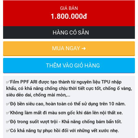
GIÁ BÁN
1.800.000đ
HÀNG CÓ SẴN
MUA NGAY ➜
THÊM VÀO GIỎ HÀNG
✅Film PPF ARI được tạo thành từ nguyên liệu TPU nhập
khẩu, có khả năng chống chịu thời tiết cực tốt, chống ố vàng,
siêu dẻo dai, chống mài mòn,...
✅Độ bền siêu cao, hoàn toàn có thể sử dụng trên 10 năm.
✅Không làm mất đi màu sơn gốc khi dán lên nội thất xe.
✅Độ trong suốt vượt trội - Khả năng chống bám bẩn tốt.
✅Có khả năng tự phục hồi đối với những vết xước nhẹ.