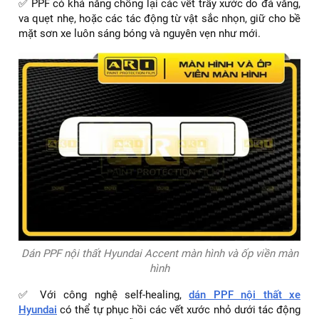
✅ PPF có khả năng chống lại các vết trầy xước do đá văng,
va quẹt nhẹ, hoặc các tác động từ vật sắc nhọn, giữ cho bề
mặt sơn xe luôn sáng bóng và nguyên vẹn như mới.
Dán PPF nội thất Hyundai Accent màn hình và ốp viền màn
hình
✅ Với công nghệ self-healing,
dán PPF nội thất xe
Hyundai
có thể tự phục hồi các vết xước nhỏ dưới tác động