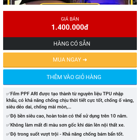
GIÁ BÁN
1.400.000đ
HÀNG CÓ SẴN
MUA NGAY ➜
THÊM VÀO GIỎ HÀNG
✅Film PPF ARI được tạo thành từ nguyên liệu TPU nhập
khẩu, có khả năng chống chịu thời tiết cực tốt, chống ố vàng,
siêu dẻo dai, chống mài mòn,...
✅Độ bền siêu cao, hoàn toàn có thể sử dụng trên 10 năm.
✅Không làm mất đi màu sơn gốc khi dán lên nội thất xe.
✅Độ trong suốt vượt trội - Khả năng chống bám bẩn tốt.