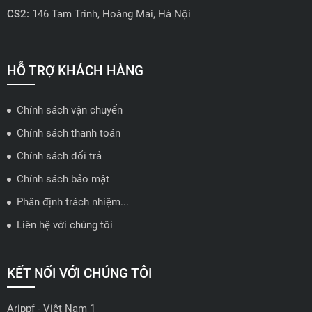
CS2:
146 Tam Trinh, Hoàng Mai, Hà Nội
📍 Hotline: 0858723888
🗺️
Xem trên bản đồ
HỖ TRỢ KHÁCH HÀNG
Chính sách vận chuyển
ĐẠI LÝ QUẬN 2 HCM - HẢI TRIỀU AUTO
Chính sách thanh toán
🔰 Địa chỉ: 78-80 Vũ Tông Phan, P.An Phú, TP Thủ Đức, TP HCM
Chính sách đổi trả
📍 Hotline: 0938584113
Chính sách bảo mật
Phân định trách nhiệm...
🗺️
Xem trên bản đồ
Liên hệ với chúng tôi
ĐẠI LÝ THỦ ĐỨC - TB AUTO
KẾT NỐI VỚI CHÚNG TÔI
🔰 Địa chỉ: 482 Đ. Lê Văn Việt, Tăng Nhơn Phú A, Thủ Đức,
Thành phố Hồ Chí Minh
Arippf - Việt Nam 1