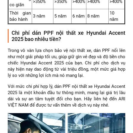
>350%
>350%
>400%
>400%
>400%
co giãn
Thời gian
10
3 năm
5 năm
6 năm
8 năm
bảo hành
năm
Chi phí dán PPF nội thất xe Hyundai Accent
2025 bao nhiêu tiền?
Trong vô vàn lựa chọn bảo vệ nội thất xe, dán PPF nổi lên
như một giải pháp tối ưu, giúp giữ gìn vẻ đẹp và độ bền cho
chiếc Hyundai Accent 2025 của bạn. Chi phí cho dịch vụ
này hiện nay dao động từ vài triệu đồng, một mức giá hợp
lý so với những lợi ích mà nó mang lại.
Với mức chi phí hợp lý, dán PPF nội thất xe Hyundai Accent
2025 là một khoản đầu tư thông minh, mang lại giá trị lâu
dài và sự an tâm tuyệt đối cho bạn. Hãy liên hệ đến ARI
VIỆT NAM để được tư vấn thêm về dịch vụ này nhé.