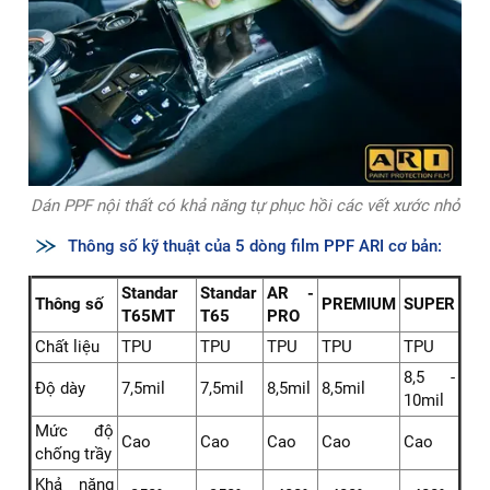
Dán PPF nội thất có khả năng tự phục hồi các vết xước nhỏ
Thông số kỹ thuật của 5 dòng film PPF ARI cơ bản:
Standar
Standar
AR -
Thông số
PREMIUM
SUPER
T65MT
T65
PRO
Chất liệu
TPU
TPU
TPU
TPU
TPU
8,5 -
Độ dày
7,5mil
7,5mil
8,5mil
8,5mil
10mil
Mức độ
Cao
Cao
Cao
Cao
Cao
chống trầy
Khả năng