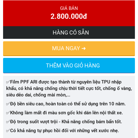
GIÁ BÁN
2.800.000đ
HÀNG CÓ SẴN
MUA NGAY ➜
THÊM VÀO GIỎ HÀNG
✅Film PPF ARI được tạo thành từ nguyên liệu TPU nhập
khẩu, có khả năng chống chịu thời tiết cực tốt, chống ố vàng,
siêu dẻo dai, chống mài mòn,...
✅Độ bền siêu cao, hoàn toàn có thể sử dụng trên 10 năm.
✅Không làm mất đi màu sơn gốc khi dán lên nội thất xe.
✅Độ trong suốt vượt trội - Khả năng chống bám bẩn tốt.
✅Có khả năng tự phục hồi đối với những vết xước nhẹ.