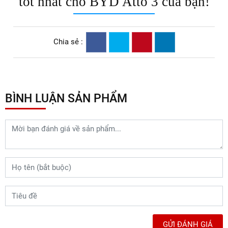
tốt nhất cho BYD Atto 3 của bạn!
Chia sẻ :
BÌNH LUẬN SẢN PHẨM
GỬI ĐÁNH GIÁ