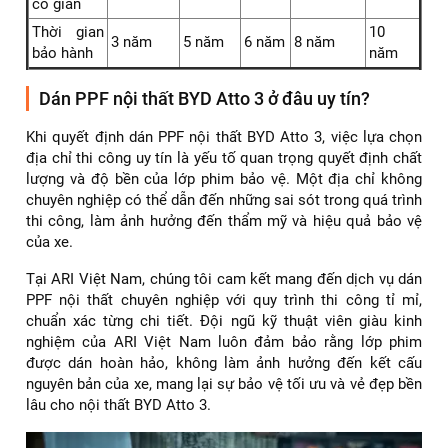
co giãn
Thời gian
10
3 năm
5 năm
6 năm
8 năm
bảo hành
năm
Dán PPF nội thất BYD Atto 3 ở đâu uy tín?
Khi quyết định dán PPF nội thất BYD Atto 3, việc lựa chọn
địa chỉ thi công uy tín là yếu tố quan trọng quyết định chất
lượng và độ bền của lớp phim bảo vệ. Một địa chỉ không
chuyên nghiệp có thể dẫn đến những sai sót trong quá trình
thi công, làm ảnh hưởng đến thẩm mỹ và hiệu quả bảo vệ
của xe.
Tại ARI Việt Nam, chúng tôi cam kết mang đến dịch vụ dán
PPF nội thất chuyên nghiệp với quy trình thi công tỉ mỉ,
chuẩn xác từng chi tiết. Đội ngũ kỹ thuật viên giàu kinh
nghiệm của ARI Việt Nam luôn đảm bảo rằng lớp phim
được dán hoàn hảo, không làm ảnh hưởng đến kết cấu
nguyên bản của xe, mang lại sự bảo vệ tối ưu và vẻ đẹp bền
lâu cho nội thất BYD Atto 3.