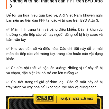
Những vị trí nội thất nên dán PPF trên BYD Atto
3
Để tối ưu hóa hiệu quả bảo vệ, ARI Việt Nam khuyến nghị
bạn nên ưu tiên dán PPF tại các vị trí sau trên BYD Atto 3:
✅ Màn hình trung tâm và bảng điều khiển: Đây là khu vực
thường xuyên tiếp xúc với tay người dùng, dễ bị trầy xước và
bám vân tay.
✅ Khu vực cần số và điều hòa: Các chi tiết này dễ bị mài
mòn do tiếp xúc với móng tay, trang sức hoặc các vật dụng
khác.
✅ Ốp cửa nội thất và bậc lên xuống: Những vị trí này dễ bị
va chạm, đặc biệt khi có trẻ em lên xuống xe.
✅ Chi tiết trang trí giả gỗ/kim loại: Các bề mặt này dễ bị
trầy xước và oxy hóa nếu không được bảo vệ đúng cách.