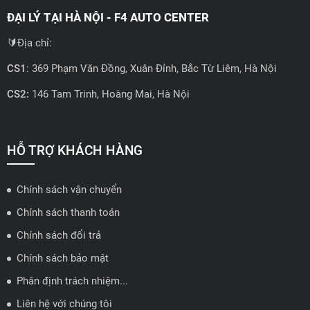
ĐẠI LÝ TẠI HÀ NỘI - F4 AUTO CENTER
🔰Địa chỉ:
CS1
: 369 Phạm Văn Đồng, Xuân Đỉnh, Bắc Từ Liêm, Hà Nội
CS2:
146 Tam Trinh, Hoàng Mai, Hà Nội
📍 Hotline: 0858723888
🗺️
Xem trên bản đồ
HỖ TRỢ KHÁCH HÀNG
Chính sách vận chuyển
ĐẠI LÝ QUẬN 2 HCM - HẢI TRIỀU AUTO
Chính sách thanh toán
🔰 Địa chỉ: 78-80 Vũ Tông Phan, P.An Phú, TP Thủ Đức, TP HCM
Chính sách đổi trả
📍 Hotline: 0938584113
Chính sách bảo mật
Phân định trách nhiệm...
🗺️
Xem trên bản đồ
Liên hệ với chúng tôi