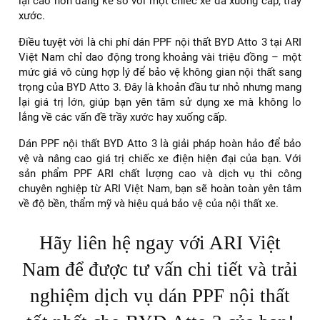
lại cao hơn đáng kể so với một chiếc xe đã xuống cấp, trầy
xước.
Điều tuyệt vời là chi phí dán PPF nội thất BYD Atto 3 tại ARI
Việt Nam chỉ dao động trong khoảng vài triệu đồng – một
mức giá vô cùng hợp lý để bảo vệ không gian nội thất sang
trọng của BYD Atto 3. Đây là khoản đầu tư nhỏ nhưng mang
lại giá trị lớn, giúp bạn yên tâm sử dụng xe mà không lo
lắng về các vấn đề trầy xước hay xuống cấp.
Dán PPF nội thất BYD Atto 3 là giải pháp hoàn hảo để bảo
vệ và nâng cao giá trị chiếc xe điện hiện đại của bạn. Với
sản phẩm PPF ARI chất lượng cao và dịch vụ thi công
chuyên nghiệp từ ARI Việt Nam, bạn sẽ hoàn toàn yên tâm
về độ bền, thẩm mỹ và hiệu quả bảo vệ của nội thất xe.
Hãy liên hệ ngay với ARI Việt
Nam để được tư vấn chi tiết và trải
nghiệm dịch vụ dán PPF nội thất