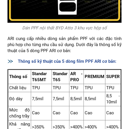
Dán PPF nội thất BYD Atto 3 khu vực hộp số
ARI cung cấp nhiều dòng sản phẩm PPF với các đặc tính
phù hợp cho từng nhu cầu sử dụng. Dưới đây là thông số kỹ
thuật của 5 dòng PPF ARI cơ bản:
Thông số kỹ thuật của 5 dòng film PPF ARI cơ bản:
Standar
Standar
AR -
Thông số
PREMIUM
SUPER
T65MT
T65
PRO
Chất liệu
TPU
TPU
TPU
TPU
TPU
8,5 -
Độ dày
7,5mil
7,5mil
8,5mil
8,5mil
10mil
Mức độ
Cao
Cao
Cao
Cao
Cao
chống trầy
Khả năng
>350%
>350%
>400%
>400%
>400%