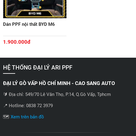
Dán PPF nội thất BYD M6
1.900.000đ
HỆ THỐNG ĐẠI LÝ ARI PPF
ĐẠI LÝ GÒ VẤP HỒ CHÍ MINH - CAO SANG AUTO
🔰 Địa chỉ: 549/70 Lê Văn Thọ, P.14, Q.Gò Vấp, Tphcm
📍 Hotline: 0838 72 3979
🗺️
Xem trên bản đồ