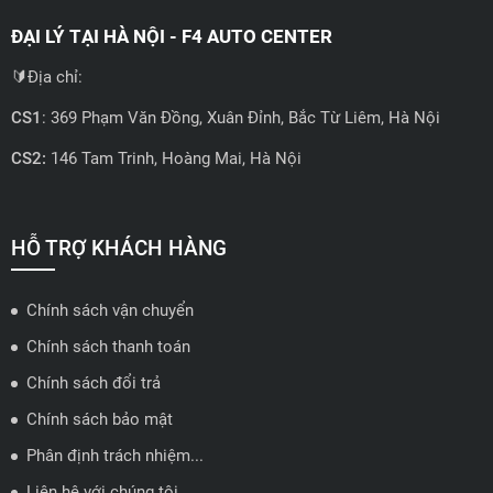
ĐẠI LÝ TẠI HÀ NỘI - F4 AUTO CENTER
🔰Địa chỉ:
CS1
: 369 Phạm Văn Đồng, Xuân Đỉnh, Bắc Từ Liêm, Hà Nội
CS2:
146 Tam Trinh, Hoàng Mai, Hà Nội
📍 Hotline: 0858723888
🗺️
Xem trên bản đồ
HỖ TRỢ KHÁCH HÀNG
Chính sách vận chuyển
ĐẠI LÝ QUẬN 2 HCM - HẢI TRIỀU AUTO
Chính sách thanh toán
🔰 Địa chỉ: 78-80 Vũ Tông Phan, P.An Phú, TP Thủ Đức, TP HCM
Chính sách đổi trả
📍 Hotline: 0938584113
Chính sách bảo mật
Phân định trách nhiệm...
🗺️
Xem trên bản đồ
Liên hệ với chúng tôi