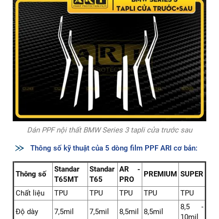
Dán PPF nội thất BMW Series 3 tapli cửa trước sau
Thông số kỹ thuật của 5 dòng film PPF ARI cơ bản:
Standar
Standar
AR -
Thông số
PREMIUM
SUPER
T65MT
T65
PRO
Chất liệu
TPU
TPU
TPU
TPU
TPU
8,5 -
Độ dày
7,5mil
7,5mil
8,5mil
8,5mil
10mil