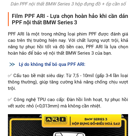
Dán PPF nội thất BMW Series 3 hộp đựng đồ + ốp cần số
Film PPF ARI - Lựa chọn hoàn hảo khi cần dán
PPF nội thất BMW Series 3
PPF ARI là một trong những loại phim PPF được đánh giá
cao trên thị trường hiện nay. Với chất lượng vượt trội, khả
năng tự phục hồi tốt và độ bền cao, PPF ARI là lựa chọn
hoàn hảo để bảo vệ nội thất BMW Series 3 của bạn.
Lý do không thể bỏ qua PPF ARI:
✅ Cấu tạo bề mặt siêu dày: Từ 7,5 - 10mil (gấp 3-4 lần loại
thông thường), giúp tăng cường khả năng chống chịu vượt
trội.
✅ Công nghệ TPU cao cấp: Đàn hồi linh hoạt, tự phục hồi
vết xước nhỏ (<0,013mm) mà không cần nhiệt.