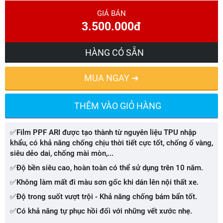
GIÁ BÁN
3.500.000đ
HÀNG CÓ SẴN
MUA NGAY ➜
THÊM VÀO GIỎ HÀNG
✅Film PPF ARI được tạo thành từ nguyên liệu TPU nhập
khẩu, có khả năng chống chịu thời tiết cực tốt, chống ố vàng,
siêu dẻo dai, chống mài mòn,...
✅Độ bền siêu cao, hoàn toàn có thể sử dụng trên 10 năm.
✅Không làm mất đi màu sơn gốc khi dán lên nội thất xe.
✅Độ trong suốt vượt trội - Khả năng chống bám bẩn tốt.
✅Có khả năng tự phục hồi đối với những vết xước nhẹ.