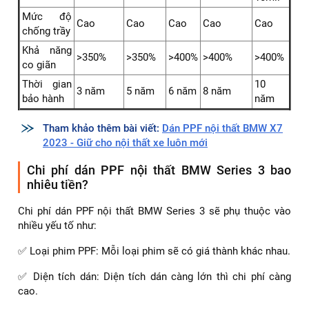
Mức độ
Cao
Cao
Cao
Cao
Cao
chống trầy
Khả năng
>350%
>350%
>400%
>400%
>400%
co giãn
Thời gian
10
3 năm
5 năm
6 năm
8 năm
bảo hành
năm
Tham khảo thêm bài viết:
Dán PPF nội thất BMW X7
2023 - Giữ cho nội thất xe luôn mới
Chi phí dán PPF nội thất BMW Series 3 bao
nhiêu tiền?
Chi phí dán PPF nội thất BMW Series 3 sẽ phụ thuộc vào
nhiều yếu tố như:
✅ Loại phim PPF: Mỗi loại phim sẽ có giá thành khác nhau.
✅ Diện tích dán: Diện tích dán càng lớn thì chi phí càng
cao.