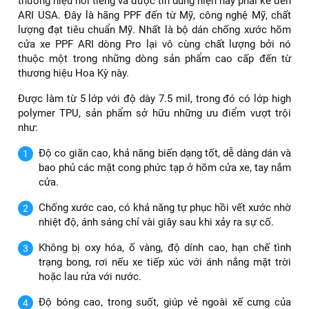
thương hiệu nổi tiếng và được tin dùng hiện nay phải kể đến
ARI USA. Đây là hãng PPF đến từ Mỹ, công nghệ Mỹ, chất
lượng đạt tiêu chuẩn Mỹ. Nhất là bộ dán chống xước hõm
cửa xe PPF ARI dòng Pro lại vô cùng chất lượng bởi nó
thuộc một trong những dòng sản phẩm cao cấp đến từ
thương hiệu Hoa Kỳ này.
Được làm từ 5 lớp với độ dày 7.5 mil, trong đó có lớp high
polymer TPU, sản phẩm sở hữu những ưu điểm vượt trội
như:
Độ co giãn cao, khả năng biến dạng tốt, dễ dàng dán và
bao phủ các mặt cong phức tạp ở hõm cửa xe, tay nắm
cửa.
Chống xước cao, có khả năng tự phục hồi vết xước nhờ
nhiệt độ, ánh sáng chỉ vài giây sau khi xảy ra sự cố.
Không bị oxy hóa, ố vàng, độ dính cao, hạn chế tình
trạng bong, rơi nếu xe tiếp xúc với ánh nắng mặt trời
hoặc lau rửa với nước.
Độ bóng cao, trong suốt, giúp vẻ ngoài xế cưng của