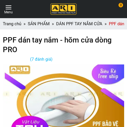
0
Menu
Trang chủ
SẢN PHẨM
DÁN PPF TAY NẮM CỬA
PPF dán 
PPF dán tay nắm - hõm cửa dòng
PRO
(7 đánh giá)