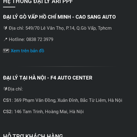
HỆ THỐNG ĐẠI LÝ ARI PPF
ĐẠI LÝ GÒ VẤP HỒ CHÍ MINH - CAO SANG AUTO
🔰 Địa chỉ: 549/70 Lê Văn Thọ, P.14, Q.Gò Vấp, Tphcm
📍 Hotline: 0838 72 3979
🗺️
Xem trên bản đồ
ĐẠI LÝ TẠI HÀ NỘI - F4 AUTO CENTER
🔰Địa chỉ:
CS1
: 369 Phạm Văn Đồng, Xuân Đỉnh, Bắc Từ Liêm, Hà Nội
CS2:
146 Tam Trinh, Hoàng Mai, Hà Nội
📍 Hotline: 0858723888
🗺️
Xem trên bản đồ
HỖ TRỢ KHÁCH HÀNG