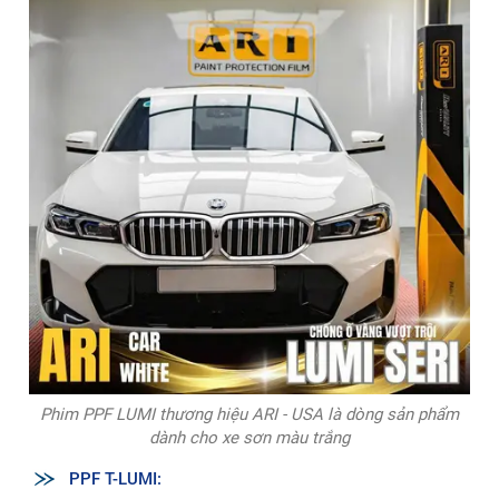
Phim PPF LUMI thương hiệu ARI - USA là dòng sản phẩm
dành cho xe sơn màu trắng
PPF T-LUMI: