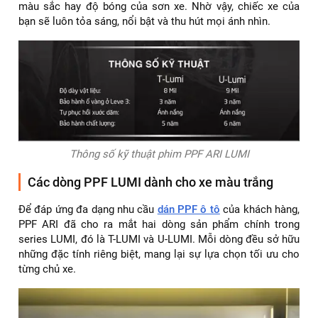
màu sắc hay độ bóng của sơn xe. Nhờ vậy, chiếc xe của
bạn sẽ luôn tỏa sáng, nổi bật và thu hút mọi ánh nhìn.
Thông số kỹ thuật phim PPF ARI LUMI
Các dòng PPF LUMI dành cho xe màu trắng
Để đáp ứng đa dạng nhu cầu
dán PPF ô tô
của khách hàng,
PPF ARI đã cho ra mắt hai dòng sản phẩm chính trong
series LUMI, đó là T-LUMI và U-LUMI. Mỗi dòng đều sở hữu
những đặc tính riêng biệt, mang lại sự lựa chọn tối ưu cho
từng chủ xe.