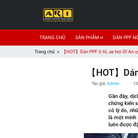
TRANG CHỦ
SẢN PHẨM
DÁN PPF N
Trang chủ
【HOT】Dán PPF ô tô, xe hơi Dĩ An uy 
【HOT】Dán PPF
Tác giả:
Admin
10
Gần đây, dịc
chứng kiến s
có lý do, nh
là một minh 
luôn được đặ