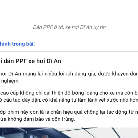
Dán PPF ô tô, xe hơi Dĩ An uy tín
hính trong bài:
hi dán PPF xe hơi Dĩ An
ơi Dĩ An mang lại nhiều lợi ích đáng giá, được khuyên dù
i nghiệm:
ao cấp không chỉ cải thiện độ bóng loáng cho xe mà còn b
ờ cấu tạo dày dặn, có khả năng tự làm lành vết xước nhỏ h
lớp phim này còn là lá chắn hiệu quả chống lại tác động từ 
 rửa không đảm bảo và côn trùng.