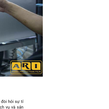
đòi hỏi sự tỉ
ịch vụ và sản