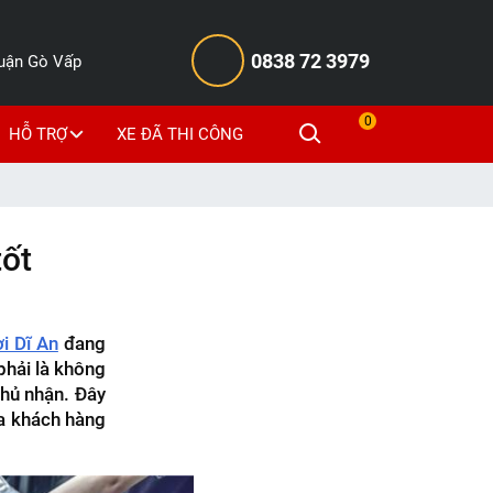
0838 72 3979
Quận Gò Vấp
0
HỖ TRỢ
XE ĐÃ THI CÔNG
tốt
i Dĩ An
đang
phải là không
hủ nhận. Đây
ủa khách hàng