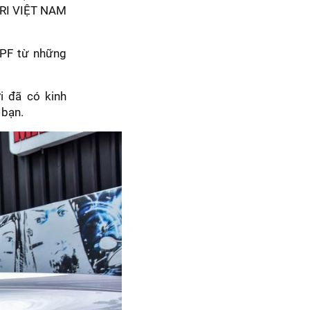
 ARI VIỆT NAM
PPF từ những
i đã có kinh
 bạn.