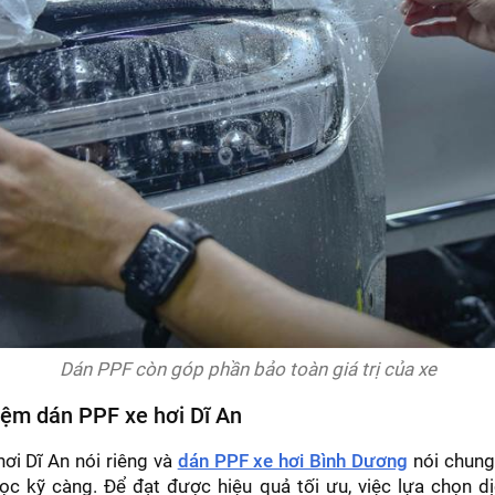
Dán PPF còn góp phần bảo toàn giá trị của xe
iệm dán PPF xe hơi Dĩ An
ơi Dĩ An nói riêng và
dán PPF xe hơi Bình Dương
nói chung 
ọc kỹ càng. Để đạt được hiệu quả tối ưu, việc lựa chọn d