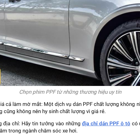
Chọn phim PPF từ những thương hiệu uy tín
á cả làm mờ mắt: Một dịch vụ dán PPF chất lượng không nh
g cũng không nên hy sinh chất lượng vì giá rẻ.
 địa chỉ: Hãy tin tưởng vào những
địa chỉ dán PPF ô tô
có u
ăm trong ngành chăm sóc xe hơi.