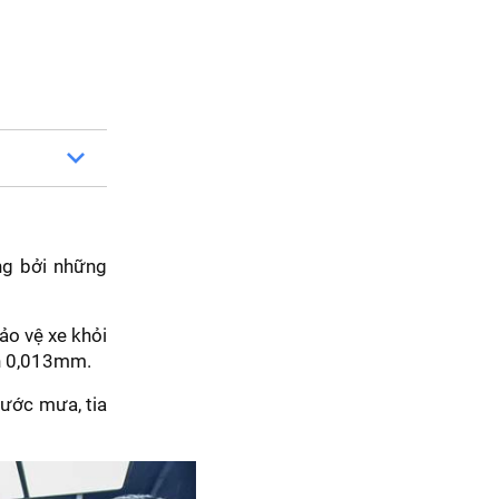
ng bởi những
ảo vệ xe khỏi
ơn 0,013mm.
nước mưa, tia