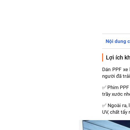
Nội dung c
Lợi ích k
Dán PPF xe h
người đã trả
✅ Phim PPF c
trầy xước nh
✅ Ngoài ra, 
UV, chất tẩy