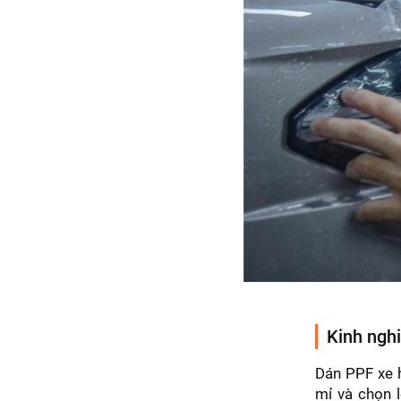
Kinh ngh
Dán PPF xe h
mỉ và chọn l