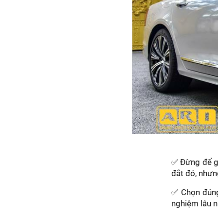
✅ Đừng để gi
đắt đỏ, nhưn
✅ Chọn đúng
nghiệm lâu n