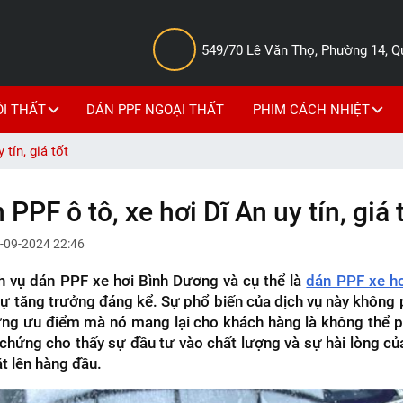
549/70 Lê Văn Thọ, Phường 14, 
ỘI THẤT
DÁN PPF NGOẠI THẤT
PHIM CÁCH NHIỆT
tín, giá tốt
 ô tô, xe hơi Dĩ An uy tín, giá 
-09-2024 22:46
h vụ dán PPF xe hơi Bình Dương và cụ thể là
dán PPF xe hơ
ự tăng trưởng đáng kể. Sự phổ biến của dịch vụ này không 
ững ưu điểm mà nó mang lại cho khách hàng là không thể p
chứng cho thấy sự đầu tư vào chất lượng và sự hài lòng c
t lên hàng đầu.