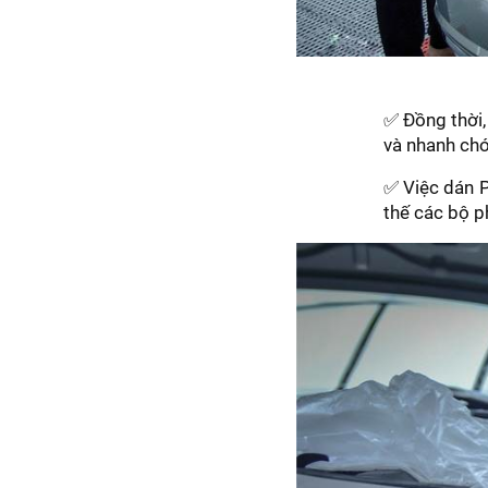
✅ Đồng thời, 
và nhanh chó
✅ Việc dán P
thế các bộ p