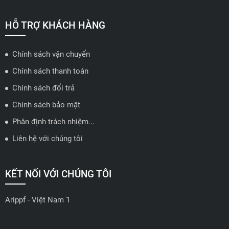
📍 Hotline: 0858723888
🗺️
Xem trên bản đồ
HỖ TRỢ KHÁCH HÀNG
Chính sách vận chuyển
ĐẠI LÝ QUẬN 2 HCM - HẢI TRIỀU AUTO
Chính sách thanh toán
🔰 Địa chỉ: 78-80 Vũ Tông Phan, P.An Phú, TP Thủ Đức, TP HCM
Chính sách đổi trả
📍 Hotline: 0938584113
Chính sách bảo mật
Phân định trách nhiệm...
🗺️
Xem trên bản đồ
Liên hệ với chúng tôi
ĐẠI LÝ THỦ ĐỨC - TB AUTO
KẾT NỐI VỚI CHÚNG TÔI
🔰 Địa chỉ: 482 Đ. Lê Văn Việt, Tăng Nhơn Phú A, Thủ Đức,
Thành phố Hồ Chí Minh
Arippf - Việt Nam 1
📍 Hotline: 0927 862 222