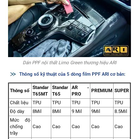
Dán PPF nội thất Limo Green thương hiệu ARI
Thông số kỹ thuật của 5 dòng film PPF ARI cơ bản:
Standar
Standar
AR -
Thông số
PREMIUM
SUPER
T65MT
T65
PRO
Chất liệu
TPU
TPU
TPU
TPU
TPU
Độ dày
8Mil
8Mil
9 Mil
9Mil
8.5Mil
Mức độ
chống
Cao
Cao
Cao
Cao
Cao
trầy