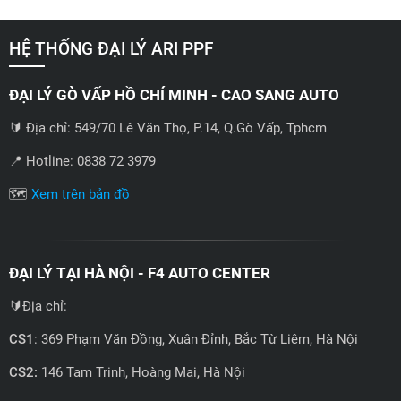
HỆ THỐNG ĐẠI LÝ ARI PPF
ĐẠI LÝ GÒ VẤP HỒ CHÍ MINH - CAO SANG AUTO
🔰 Địa chỉ: 549/70 Lê Văn Thọ, P.14, Q.Gò Vấp, Tphcm
📍 Hotline: 0838 72 3979
🗺️
Xem trên bản đồ
ĐẠI LÝ TẠI HÀ NỘI - F4 AUTO CENTER
🔰Địa chỉ:
CS1
: 369 Phạm Văn Đồng, Xuân Đỉnh, Bắc Từ Liêm, Hà Nội
CS2:
146 Tam Trinh, Hoàng Mai, Hà Nội