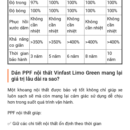
Độ trong
97%
100%
100%
100%
100%
Độ bóng
100%
100%
100%
100%
100%
Không
Không
Không
Không
Phục hồi
Không
cần
cần
cần
cần
xước dăm
cần nhiệt
nhiệt
nhiệt
nhiệt
nhiệt
Khả năng
>350%
>350%
>400%
>400%
>400%
co giãn
Thời gian
10
3 năm
5 năm
6 năm
8 năm
bảo hành
năm
Dán PPF nội thất Vinfast Limo Green mang lại
giá trị lâu dài ra sao?
Một khoang nội thất được bảo vệ tốt không chỉ giúp xe
luôn sạch sẽ mà còn mang lại cảm giác sử dụng dễ chịu
hơn trong suốt quá trình vận hành.
PPF nội thất giúp:
✅ Giữ các chi tiết nội thất ổn định theo thời gian