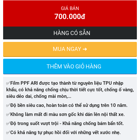
GIÁ BÁN
700.000đ
HÀNG CÓ SẴN
MUA NGAY ➜
THÊM VÀO GIỎ HÀNG
✅Film PPF ARI được tạo thành từ nguyên liệu TPU nhập
khẩu, có khả năng chống chịu thời tiết cực tốt, chống ố vàng,
siêu dẻo dai, chống mài mòn,...
✅Độ bền siêu cao, hoàn toàn có thể sử dụng trên 10 năm.
✅Không làm mất đi màu sơn gốc khi dán lên nội thất xe.
✅Độ trong suốt vượt trội - Khả năng chống bám bẩn tốt.
✅Có khả năng tự phục hồi đối với những vết xước nhẹ.