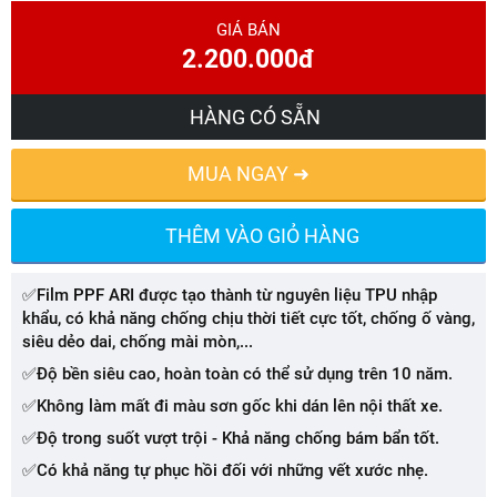
GIÁ BÁN
2.200.000đ
HÀNG CÓ SẴN
MUA NGAY ➜
THÊM VÀO GIỎ HÀNG
✅Film PPF ARI được tạo thành từ nguyên liệu TPU nhập
khẩu, có khả năng chống chịu thời tiết cực tốt, chống ố vàng,
siêu dẻo dai, chống mài mòn,...
✅Độ bền siêu cao, hoàn toàn có thể sử dụng trên 10 năm.
✅Không làm mất đi màu sơn gốc khi dán lên nội thất xe.
✅Độ trong suốt vượt trội - Khả năng chống bám bẩn tốt.
✅Có khả năng tự phục hồi đối với những vết xước nhẹ.