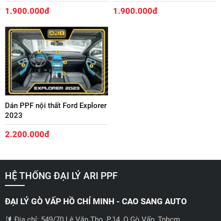
1.900.000đ
1.900.000đ
Dán PPF nội thất Ford Explorer
2023
2.200.000đ
HỆ THỐNG ĐẠI LÝ ARI PPF
ĐẠI LÝ GÒ VẤP HỒ CHÍ MINH - CAO SANG AUTO
🔰 Địa chỉ: 549/70 Lê Văn Thọ, P.14, Q.Gò Vấp, Tphcm