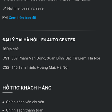
📍 Hotline: 0838 72 3979
🗺️
Xem trên bản đồ
ĐẠI LÝ TẠI HÀ NỘI - F4 AUTO CENTER
🔰Địa chỉ:
CS1
: 369 Phạm Văn Đồng, Xuân Đỉnh, Bắc Từ Liêm, Hà Nội
CS2:
146 Tam Trinh, Hoàng Mai, Hà Nội
📍 Hotline: 0858723888
🗺️
Xem trên bản đồ
HỖ TRỢ KHÁCH HÀNG
Chính sách vận chuyển
ĐẠI LÝ QUẬN 2 HCM - HẢI TRIỀU AUTO
Chính sách thanh toán