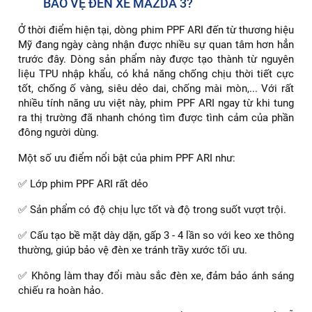
BẢO VỆ ĐÈN XE MAZDA 3?
Ở thời điểm hiện tại, dòng phim PPF ARI đến từ thương hiệu
Mỹ đang ngày càng nhận được nhiều sự quan tâm hơn hẳn
trước đây. Dòng sản phẩm này được tạo thành từ nguyên
liệu TPU nhập khẩu, có khả năng chống chịu thời tiết cực
tốt, chống ố vàng, siêu dẻo dai, chống mài mòn,... Với rất
nhiều tính năng ưu việt này, phim PPF ARI ngay từ khi tung
ra thị trường đã nhanh chóng tìm được tình cảm của phần
đông người dùng.
Một số ưu điểm nổi bật của phim PPF ARI như:
✅ Lớp phim PPF ARI rất dẻo
✅ Sản phẩm có độ chịu lực tốt và độ trong suốt vượt trội.
✅ Cấu tạo bề mặt dày dặn, gấp 3 - 4 lần so với keo xe thông
thường, giúp bảo vệ đèn xe tránh trầy xước tối ưu.
✅ Không làm thay đổi màu sắc đèn xe, đảm bảo ánh sáng
chiếu ra hoàn hảo.