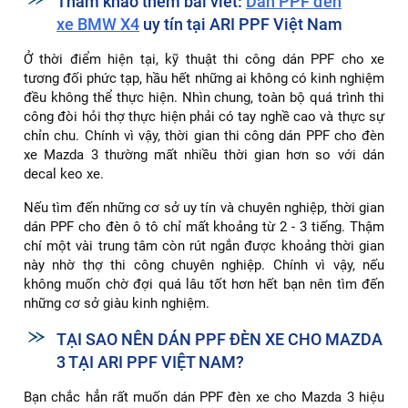
Tham khảo thêm bài viết:
Dán PPF đèn
xe BMW X4
uy tín tại ARI PPF Việt Nam
Ở thời điểm hiện tại, kỹ thuật thi công dán PPF cho xe
tương đối phức tạp, hầu hết những ai không có kinh nghiệm
đều không thể thực hiện. Nhìn chung, toàn bộ quá trình thi
công đòi hỏi thợ thực hiện phải có tay nghề cao và thực sự
chỉn chu. Chính vì vậy, thời gian thi công dán PPF cho đèn
xe Mazda 3 thường mất nhiều thời gian hơn so với dán
decal keo xe.
Nếu tìm đến những cơ sở uy tín và chuyên nghiệp, thời gian
dán PPF cho đèn ô tô chỉ mất khoảng từ 2 - 3 tiếng. Thậm
chí một vài trung tâm còn rút ngắn được khoảng thời gian
này nhờ thợ thi công chuyên nghiệp. Chính vì vậy, nếu
không muốn chờ đợi quá lâu tốt hơn hết bạn nên tìm đến
những cơ sở giàu kinh nghiệm.
TẠI SAO NÊN DÁN PPF ĐÈN XE CHO MAZDA
3 TẠI ARI PPF VIỆT NAM?
Bạn chắc hẳn rất muốn dán PPF đèn xe cho Mazda 3 hiệu