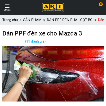
0
Menu
Trang chủ
SẢN PHẨM
DÁN PPF ĐÈN PHA - CỘT BC
Dán 
Dán PPF đèn xe cho Mazda 3
(11 đánh giá)