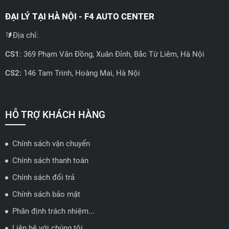
ĐẠI LÝ TẠI HÀ NỘI - F4 AUTO CENTER
🔰Địa chỉ:
CS1
: 369 Phạm Văn Đồng, Xuân Đỉnh, Bắc Từ Liêm, Hà Nội
CS2:
146 Tam Trinh, Hoàng Mai, Hà Nội
📍 Hotline: 0858723888
🗺️
Xem trên bản đồ
HỖ TRỢ KHÁCH HÀNG
Chính sách vận chuyển
ĐẠI LÝ QUẬN 2 HCM - HẢI TRIỀU AUTO
Chính sách thanh toán
🔰 Địa chỉ: 78-80 Vũ Tông Phan, P.An Phú, TP Thủ Đức, TP HCM
Chính sách đổi trả
📍 Hotline: 0938584113
Chính sách bảo mật
Phân định trách nhiệm...
🗺️
Xem trên bản đồ
Liên hệ với chúng tôi