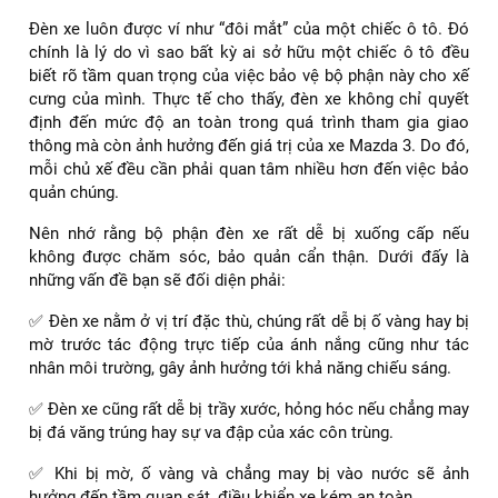
Đèn xe luôn được ví như “đôi mắt” của một chiếc ô tô. Đó
chính là lý do vì sao bất kỳ ai sở hữu một chiếc ô tô đều
biết rõ tầm quan trọng của việc bảo vệ bộ phận này cho xế
cưng của mình. Thực tế cho thấy, đèn xe không chỉ quyết
định đến mức độ an toàn trong quá trình tham gia giao
thông mà còn ảnh hưởng đến giá trị của xe Mazda 3. Do đó,
mỗi chủ xế đều cần phải quan tâm nhiều hơn đến việc bảo
quản chúng.
Nên nhớ rằng bộ phận đèn xe rất dễ bị xuống cấp nếu
không được chăm sóc, bảo quản cẩn thận. Dưới đấy là
những vấn đề bạn sẽ đối diện phải:
✅ Đèn xe nằm ở vị trí đặc thù, chúng rất dễ bị ố vàng hay bị
mờ trước tác động trực tiếp của ánh nắng cũng như tác
nhân môi trường, gây ảnh hưởng tới khả năng chiếu sáng.
✅ Đèn xe cũng rất dễ bị trầy xước, hỏng hóc nếu chẳng may
bị đá văng trúng hay sự va đập của xác côn trùng.
✅ Khi bị mờ, ố vàng và chẳng may bị vào nước sẽ ảnh
hưởng đến tầm quan sát, điều khiển xe kém an toàn.