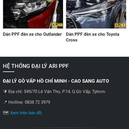
Dán PPF đèn xe cho Outlander
Dán PPF đèn xe cho Toyota
Cross
HỆ THỐNG ĐẠI LÝ ARI PPF
ĐẠI LÝ GÒ VẤP HỒ CHÍ MINH - CAO SANG AUTO
🔰 Địa chỉ: 549/70 Lê Văn Thọ, P.14, Q.Gò Vấp, Tphcm
📍 Hotline: 0838 72 3979
🗺️
Xem trên bản đồ